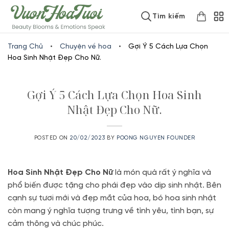
Skip
www.vuonhoatuoi.vn
Tìm kiếm
to
content
Trang Chủ
•
Chuyện về hoa
•
Gợi Ý 5 Cách Lựa Chọn
Hoa Sinh Nhật Đẹp Cho Nữ.
Gợi Ý 5 Cách Lựa Chọn Hoa Sinh
Nhật Đẹp Cho Nữ.
POSTED ON
20/02/2023
BY
POONG NGUYEN FOUNDER
Hoa Sinh Nhật Đẹp Cho Nữ
là món quà rất ý nghĩa và
phổ biến được tặng cho phái đẹp vào dịp sinh nhật. Bên
cạnh sự tươi mới và đẹp mắt của hoa, bó hoa sinh nhật
còn mang ý nghĩa tượng trưng về tình yêu, tình bạn, sự
cảm thông và chúc phúc.