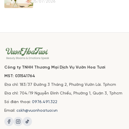
15/07/2026
Công ty TNHH Thương Mại Dịch Vụ Vườn Hoa Tươi
MST: 031541764
Địa chỉ: 183/37 Đường 3 Tháng 2, Phường Vườn Lài. Tphcm
Địa chỉ: 704/19 Nguyễn Đình Chiểu, Phường 1, Quận 3, Tphcm
Số điện thoại:
0976.491.322
Email:
cskh@vuonhoatuoi.vn