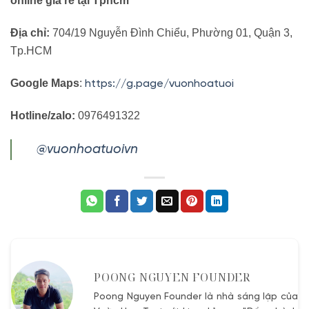
online giá rẻ tại Tphcm
Địa chỉ:
704/19 Nguyễn Đình Chiểu, Phường 01, Quận 3,
Tp.HCM
Google Maps
:
https://g.page/vuonhoatuoi
Hotline/zalo:
0976491322
@vuonhoatuoivn
POONG NGUYEN FOUNDER
Poong Nguyen Founder là nhà sáng lập của