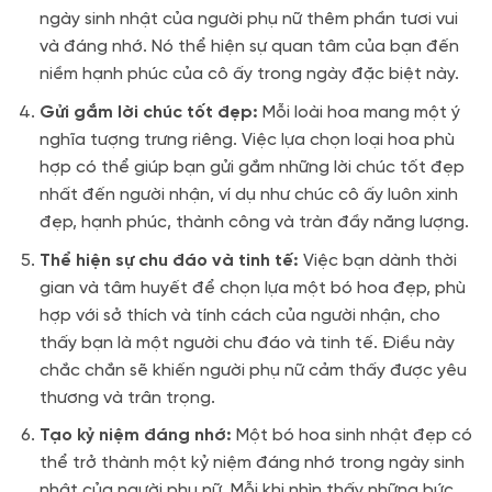
ngày sinh nhật của người phụ nữ thêm phần tươi vui
và đáng nhớ. Nó thể hiện sự quan tâm của bạn đến
niềm hạnh phúc của cô ấy trong ngày đặc biệt này.
Gửi gắm lời chúc tốt đẹp:
Mỗi loài hoa mang một ý
nghĩa tượng trưng riêng. Việc lựa chọn loại hoa phù
hợp có thể giúp bạn gửi gắm những lời chúc tốt đẹp
nhất đến người nhận, ví dụ như chúc cô ấy luôn xinh
đẹp, hạnh phúc, thành công và tràn đầy năng lượng.
Thể hiện sự chu đáo và tinh tế:
Việc bạn dành thời
gian và tâm huyết để chọn lựa một bó hoa đẹp, phù
hợp với sở thích và tính cách của người nhận, cho
thấy bạn là một người chu đáo và tinh tế. Điều này
chắc chắn sẽ khiến người phụ nữ cảm thấy được yêu
thương và trân trọng.
Tạo kỷ niệm đáng nhớ:
Một bó hoa sinh nhật đẹp có
thể trở thành một kỷ niệm đáng nhớ trong ngày sinh
nhật của người phụ nữ. Mỗi khi nhìn thấy những bức