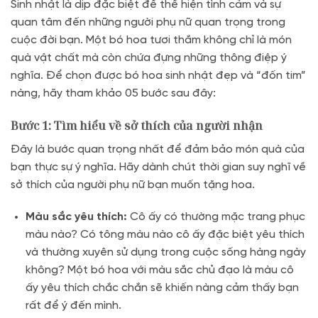
Sinh nhật là dịp đặc biệt để thể hiện tình cảm và sự
quan tâm đến những người phụ nữ quan trọng trong
cuộc đời bạn. Một bó hoa tươi thắm không chỉ là món
quà vật chất mà còn chứa đựng những thông điệp ý
nghĩa. Để chọn được bó hoa sinh nhật đẹp và “đốn tim”
nàng, hãy tham khảo 05 bước sau đây:
Bước 1: Tìm hiểu về sở thích của người nhận
Đây là bước quan trọng nhất để đảm bảo món quà của
bạn thực sự ý nghĩa. Hãy dành chút thời gian suy nghĩ về
sở thích của người phụ nữ bạn muốn tặng hoa.
Màu sắc yêu thích:
Cô ấy có thường mặc trang phục
màu nào? Có tông màu nào cô ấy đặc biệt yêu thích
và thường xuyên sử dụng trong cuộc sống hàng ngày
không? Một bó hoa với màu sắc chủ đạo là màu cô
ấy yêu thích chắc chắn sẽ khiến nàng cảm thấy bạn
rất để ý đến mình.