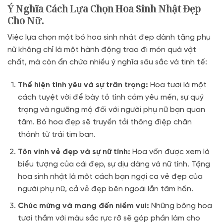
Ý Nghĩa Cách Lựa Chọn Hoa Sinh Nhật Đẹp
Cho Nữ.
Việc lựa chọn một bó hoa sinh nhật đẹp dành tặng phụ
nữ không chỉ là một hành động trao đi món quà vật
chất, mà còn ẩn chứa nhiều ý nghĩa sâu sắc và tinh tế:
Thể hiện tình yêu và sự trân trọng:
Hoa tươi là một
cách tuyệt vời để bày tỏ tình cảm yêu mến, sự quý
trọng và ngưỡng mộ đối với người phụ nữ bạn quan
tâm. Bó hoa đẹp sẽ truyền tải thông điệp chân
thành từ trái tim bạn.
Tôn vinh vẻ đẹp và sự nữ tính:
Hoa vốn được xem là
biểu tượng của cái đẹp, sự dịu dàng và nữ tính. Tặng
hoa sinh nhật là một cách bạn ngợi ca vẻ đẹp của
người phụ nữ, cả vẻ đẹp bên ngoài lẫn tâm hồn.
Chúc mừng và mang đến niềm vui:
Những bông hoa
tươi thắm với màu sắc rực rỡ sẽ góp phần làm cho