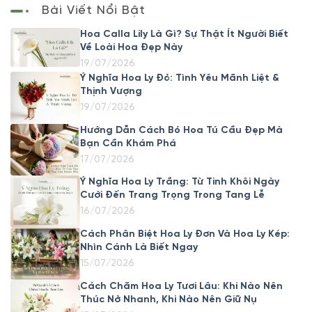
Bài Viết Nổi Bật
Hoa Calla Lily Là Gì? Sự Thật Ít Người Biết
Về Loài Hoa Đẹp Này
19/07/2026
Ý Nghĩa Hoa Ly Đỏ: Tình Yêu Mãnh Liệt &
Thịnh Vượng
19/07/2026
Hướng Dẫn Cách Bó Hoa Tú Cầu Đẹp Mà
Bạn Cần Khám Phá
17/07/2026
Ý Nghĩa Hoa Ly Trắng: Từ Tinh Khôi Ngày
Cưới Đến Trang Trọng Trong Tang Lễ
16/07/2026
Cách Phân Biệt Hoa Ly Đơn Và Hoa Ly Kép:
Nhìn Cánh Là Biết Ngay
15/07/2026
Cách Chăm Hoa Ly Tươi Lâu: Khi Nào Nên
Thúc Nở Nhanh, Khi Nào Nên Giữ Nụ