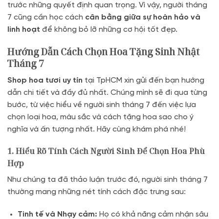
trước những quyết định quan trọng. Vì vậy, người tháng
7 cũng cần học cách
cân bằng giữa sự hoàn hảo và
linh hoạt
để không bỏ lỡ những cơ hội tốt đẹp.
Hướng Dẫn Cách Chọn Hoa Tặng Sinh Nhật
Tháng 7
Shop hoa tươi uy tín
tại TpHCM xin gửi đến bạn hướng
dẫn chi tiết và đầy đủ nhất. Chúng mình sẽ đi qua từng
bước, từ việc hiểu về người sinh tháng 7 đến việc lựa
chọn loại hoa, màu sắc và cách tặng hoa sao cho ý
nghĩa và ấn tượng nhất. Hãy cùng khám phá nhé!
1. Hiểu Rõ Tính Cách Người Sinh Để Chọn Hoa Phù
Hợp
Như chúng ta đã thảo luận trước đó, người sinh tháng 7
thường mang những nét tính cách đặc trưng sau:
Tinh tế và Nhạy cảm:
Họ có khả năng cảm nhận sâu