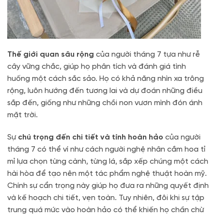
Thế giới quan sâu rộng
của người tháng 7 tựa như rễ
cây vững chắc, giúp họ phân tích và đánh giá tình
huống một cách sắc sảo. Họ có khả năng nhìn xa trông
rộng, luôn hướng đến tương lai và dự đoán những điều
sắp đến, giống như những chồi non vươn mình đón ánh
mặt trời.
Sự
chú trọng đến chi tiết và tính hoàn hảo
của người
tháng 7 có thể ví như cách người nghệ nhân cắm hoa tỉ
mỉ lựa chọn từng cành, từng lá, sắp xếp chúng một cách
hài hòa để tạo nên một tác phẩm nghệ thuật hoàn mỹ.
Chính sự cẩn trọng này giúp họ đưa ra những quyết định
và kế hoạch chi tiết, vẹn toàn. Tuy nhiên, đôi khi sự tập
trung quá mức vào hoàn hảo có thể khiến họ chần chừ