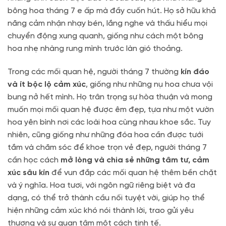
bông hoa tháng 7 e ấp mà đầy cuốn hút. Họ sở hữu khả
năng cảm nhận nhạy bén, lắng nghe và thấu hiểu mọi
chuyển động xung quanh, giống như cách một bông
hoa nhẹ nhàng rung mình trước làn gió thoảng.
Trong các mối quan hệ, người tháng 7 thường
kín đáo
và ít bộc lộ cảm xúc
, giống như những nụ hoa chưa vội
bung nở hết mình. Họ trân trọng sự hòa thuận và mong
muốn mọi mối quan hệ được êm đẹp, tựa như một vườn
hoa yên bình nơi các loài hoa cùng nhau khoe sắc. Tuy
nhiên, cũng giống như những đóa hoa cần được tưới
tắm và chăm sóc để khoe trọn vẻ đẹp, người tháng 7
cần học cách
mở lòng và chia sẻ những tâm tư, cảm
xúc sâu kín
để vun đắp các mối quan hệ thêm bền chặt
và ý nghĩa. Hoa tươi, với ngôn ngữ riêng biệt và đa
dạng, có thể trở thành cầu nối tuyệt vời, giúp họ thể
hiện những cảm xúc khó nói thành lời, trao gửi yêu
thương và sự quan tâm một cách tinh tế.