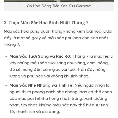
Bó Hoa Đồng Tiền Xinh Kiss Gerbera
3. Chọn Màu Sắc Hoa Sinh Nhật Tháng 7
Màu sắc hoa cũng quan trọng không kém loại hoa. Dưới
đây là một số gợi ý về màu sắc phù hợp cho sinh nhật
tháng 7:
Màu Sắc Tươi Sáng và Rực Rỡ:
Tháng 7 là mùa hè, vì
vậy những màu sắc tươi sáng như vàng, cam, hồng,
đỏ sẽ mang đến cảm giác vui tươi, tràn đầy năng
lượng và phù hợp với không khí sinh nhật.
Màu Sắc Nhẹ Nhàng và Tinh Tế:
Nếu người nhận là
người thích phong cách nhẹ nhàng, bạn có thể chọn
các màu pastel như hồng nhạt, trắng, xanh dương
nhạt, tím nhạt. Những màu sắc này thể hiện sự tinh
tế, thanh lịch và dịu dàng.