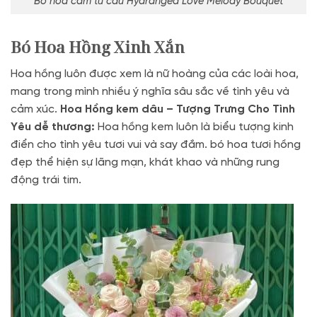
Bó hoa cẩm tú cầu Hydrangea Love Melody Bouquet
Bó Hoa Hồng Xinh Xắn
Hoa hồng luôn được xem là nữ hoàng của các loài hoa,
mang trong mình nhiều ý nghĩa sâu sắc về tình yêu và
cảm xúc.
Hoa Hồng kem dâu – Tượng Trưng Cho Tình
Yêu dễ thương:
Hoa hồng kem luôn là biểu tượng kinh
điển cho tình yêu tươi vui và say đắm. bó hoa tươi hồng
đẹp thể hiện sự lãng mạn, khát khao và những rung
động trái tim.