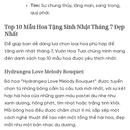
Tím:
Sự chung thủy, lãng mạn, sang trọng,
quý phái.
Top 10 Mẫu Hoa Tặng Sinh Nhật Tháng 7 Đẹp
Nhất
Để giúp bạn dễ dàng lựa chọn loại hoa phù hợp để
tặng sinh nhật tháng 7, Vườn Hoa Tươi chúng mình mang
đến danh sách top 10 mẫu hoa được yêu thích nhất:
Hydrangea Love Melody Bouquet:
Bó hoa “Hydrangea Love Melody Bouquet” được tuyển
chọn từ những bông cẩm tú cầu tươi mới nhất, với sự kết
hợp hài hòa của những gam màu pastel dịu nhẹ như
xanh dương, hồng phớt, tím nhạt hoặc trắng tinh khôi.
Mỗi bông hoa đều được chăm chút tỉ mỉ, sắp xếp một
cách nghệ thuật để tạo nên một tổng thể hài hòa, đẹp
mắt như một bản nhạc du dương.