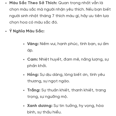
Màu Sắc Theo Sở Thích:
Quan trọng nhất vẫn là
chọn màu sắc mà người nhận yêu thích. Nếu bạn biết
người sinh nhật tháng 7 thích màu gì, hãy ưu tiên lựa
chọn hoa có màu sắc đó.
Ý Nghĩa Màu Sắc:
Vàng:
Niềm vui, hạnh phúc, tình bạn, sự ấm
áp.
Cam:
Nhiệt huyết, đam mê, năng lượng, sự
phấn khởi.
Hồng:
Sự dịu dàng, lòng biết ơn, tình yêu
thương, sự ngọt ngào.
Trắng:
Sự thuần khiết, thanh khiết, trang
trọng, sự ngưỡng mộ.
Xanh dương:
Sự tin tưởng, hy vọng, hòa
bình, sự thấu hiểu.