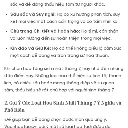
sắc và dễ dàng thấu hiểu tâm tư người khác.
Sâu sắc và Suy nghĩ:
Họ có xu hướng phân tích, suy
xét mọi việc một cách cẩn trọng và có tầm nhìn xa.
Chú trọng Chi tiết và Hoàn hảo:
Họ tỉ mỉ, cẩn thận
và luôn hướng đến sự hoàn thiện trong mọi việc.
Kín đáo và Giữ Kẽ:
Họ có thể không biểu lộ cảm xúc
một cách dễ dàng và trân trọng sự hòa thuận.
Khi chọn hoa tặng sinh nhật tháng 7, hãy nhớ đến những
đặc điểm này. Những loại hoa thể hiện sự tinh tế, thanh
lịch, có chiều sâu hoặc mang thông điệp về sự quan
tâm, thấu hiểu sẽ rất phù hợp với người sinh tháng 7.
2. Gợi Ý Các Loại Hoa Sinh Nhật Tháng 7 Ý Nghĩa và
Phổ Biến
Để giúp bạn dễ dàng chọn được món quà ưng ý,
Vuonhoatuoi.vn gợi ý một số loại hoa tươi được ưa