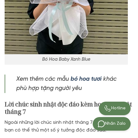
Bó Hoa Baby Xanh Blue
Xem thêm các mẫu
bó hoa tươi
khác
phù hợp tặng người yêu
Lời chúc sinh nhật độc đáo kèm hoa sinh nhật
Hotline
tháng 7
Ngoài những lời chúc sinh nhật tháng 7 thông thường,
Nhắn Zalo
bạn có thể thử một số ý tưởng độc đáo sau: