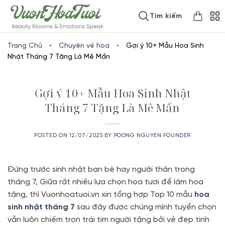
Skip
www.vuonhoatuoi.vn
Tìm kiếm
to
content
Trang Chủ
•
Chuyện về hoa
•
Gợi ý 10+ Mẫu Hoa Sinh
Nhật Tháng 7 Tặng Là Mê Mẩn
Gợi ý 10+ Mẫu Hoa Sinh Nhật
Tháng 7 Tặng Là Mê Mẩn
POSTED ON
12/07/2025
BY
POONG NGUYEN FOUNDER
Đứng trước sinh nhật bạn bè hay người thân trong
tháng 7, Giữa rất nhiều lựa chọn hoa tươi để làm hoa
tặng, thì Vuonhoatuoi.vn xin tổng hợp Top 10 mẫu
hoa
sinh nhật tháng 7
sau đây được chúng mình tuyển chọn
vẫn luôn chiếm trọn trái tim người tặng bởi vẻ đẹp tinh