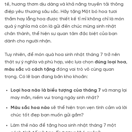
tế, hương thơm dịu dàng và khả năng truyền tải thông
điệp yêu thương sâu sắc. Hãy tặng Một bó hoa tươi
thắm hay lẵng hoa được thiết kế tỉ mỉ không chỉ là món
quà ý nghĩa mà còn là gửi đến chúc mừng sinh nhật
chân thành, thể hiện sự quan tâm đặc biệt của bạn
dành cho người nhận.
Tuy nhiên, để món quà hoa sinh nhật tháng 7 trở nên
thật sự ý nghĩa và phù hợp, việc lựa chọn
đúng loại hoa
,
màu sắc
và
cách tặng
đóng vai trò vô cùng quan
trọng. Có lẽ bạn đang băn kho khoăn:
Loại hoa nào là biểu tượng của tháng 7
và mang lại
may mắn, niềm vui trong ngày sinh nhật?
Màu sắc hoa nào
sẽ thể hiện trọn vẹn tình cảm và lời
chúc tốt đẹp bạn muốn gửi gắm?
Làm thế nào để tặng hoa sinh nhật tháng 7 một