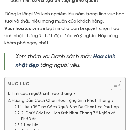
cách
tinh tế và tạo ấn tượng khó quên
?
Đừng lo lắng! Với kinh nghiệm lâu năm trong lĩnh vực hoa
tươi và thấu hiểu mong muốn của khách hàng,
Vuonhoatuoi.vn
sẽ bật mí cho bạn bí quyết chọn hoa
sinh nhật tháng 7 thật độc đáo và ý nghĩa. Hãy cùng
khám phá ngay nhé!
Xem thêm về: Danh sách mẫu
Hoa sinh
nhật đẹp
tặng người yêu.
MỤC LỤC
Tính cách người sinh vào tháng 7
Hướng Dẫn Cách Chọn Hoa Tặng Sinh Nhật Tháng 7
1. Hiểu Rõ Tính Cách Người Sinh Để Chọn Hoa Phù Hợp
2. Gợi Ý Các Loại Hoa Sinh Nhật Tháng 7 Ý Nghĩa và
Phổ Biến
1. Hoa Lily