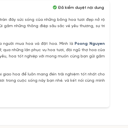
Đã kiểm duyệt nội dung
ràn đầy sức sống của những bông hoa tươi đẹp nở rộ
ửi gắm những thông điệp sâu sắc về yêu thương, sự tri
ủa người mua hoa và đặt hoa. Mình là
Poong Nguyen
9, qua những lần phục vụ hoa tươi, đội ngũ thợ hoa của
h yêu, hoa tốt nghiệp với mong muốn cùng bạn gửi gắm
i giao hoa để luôn mang đến trải nghiệm tốt nhất cho
ơi trong cuộc sống này bạn nhé. và kết nối cùng mình