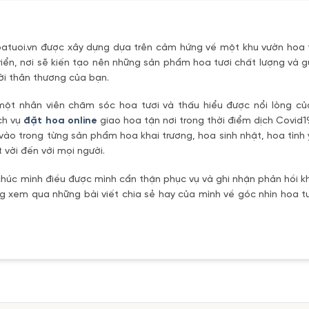
tuoi.vn được xây dựng dựa trên cảm hứng về một khu vườn hoa t
riển, nơi sẽ kiến tạo nên những sản phẩm hoa tươi chất lượng và g
ời thân thương của bạn.
một nhân viên chăm sóc hoa tươi và thấu hiểu được nổi lòng c
ch vụ
đặt hoa online
giao hoa tận nơi trong thời điểm dịch Covid1
vào trong từng sản phẩm hoa khai trương, hoa sinh nhật, hoa tìn
 vời đến với mọi người.
úc mình điều được mình cẩn thận phục vụ và ghi nhận phản hồi kh
 xem qua những bài viết chia sẻ hay của mình về góc nhìn hoa tư