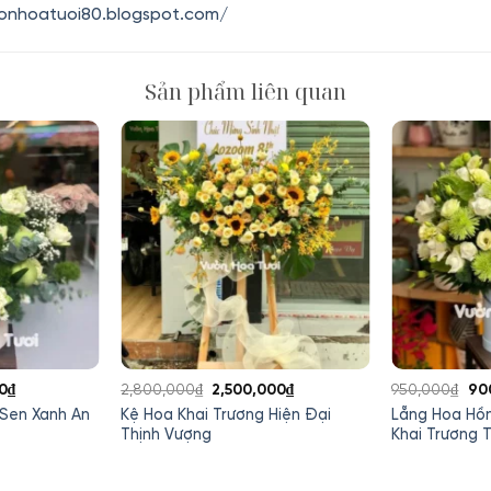
uonhoatuoi80.blogspot.com/
Sản phẩm liên quan
Giá
Giá
Giá
Gi
0
₫
2,800,000
₫
2,500,000
₫
950,000
₫
90
hiện
gốc
hiện
gố
 Sen Xanh An
Kệ Hoa Khai Trương Hiện Đại
Lẵng Hoa Hồ
tại
là:
tại
là:
Thịnh Vượng
Khai Trương T
0₫.
là:
2,800,000₫.
là:
950
1,050,000₫.
2,500,000₫.