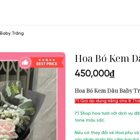
Baby Trắng
Hoa Bó Kem D
450,000
₫
Hoa Bó Kem Dâu Baby T
(*) Giá áp dụng riêng cho 8 T
(
*) Shop hoa tươi với dịch vụ
tone màu sắc.
Nếu có thay đổi về Hoa phụ và
xác nhận trước khi cắm hay bó.