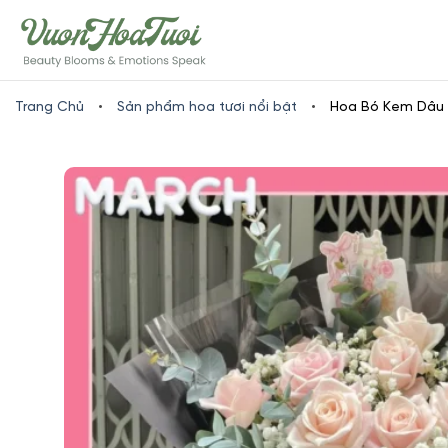
Skip
www.vuonhoatuoi.vn
to
content
Trang Chủ
•
Sản phẩm hoa tươi nổi bật
•
Hoa Bó Kem Dâu 