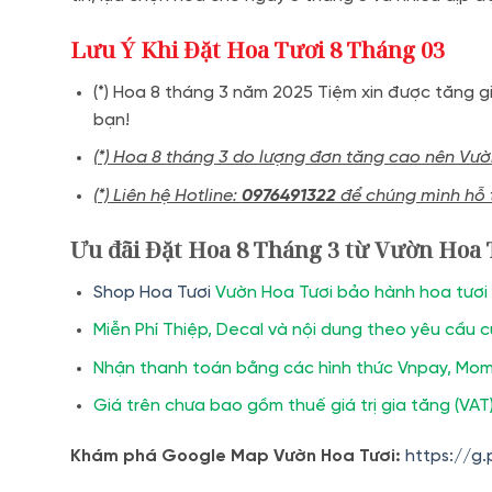
Lưu Ý Khi Đặt Hoa Tươi 8 Tháng 03
(*) Hoa 8 tháng 3 năm 2025 Tiệm xin được tăng 
bạn!
(*) Hoa 8 tháng 3 do lượng đơn tăng cao nên Vư
(*) Liên hệ Hotline:
0976491322
để chúng mình hỗ 
Ưu đãi Đặt Hoa 8 Tháng 3 từ Vườn Hoa 
Shop Hoa Tươi
Vườn Hoa Tươi bảo hành hoa tươi t
Miễn Phí Thiệp, Decal và nội dung theo yêu cầu 
Nhận thanh toán bằng các hình thức Vnpay, Momo
Giá trên chưa bao gồm thuế giá trị gia tăng (VAT)
Khám phá Google Map Vườn Hoa Tươi:
https://g