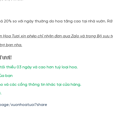
giá 20% so với ngày thường do hoa tăng cao tại nhà vườn. 
ờn Hoa Tươi xin phép chỉ nhận đơn qua Zalo và trong Bộ sưu
trợ bạn nha.
Tươi!
ối thiểu 03 ngày và cao hơn tuỳ loại hoa.
của bạn
 và các cổng thông tin khác tại cửa hàng.
.
.page/vuonhoatuoi?share