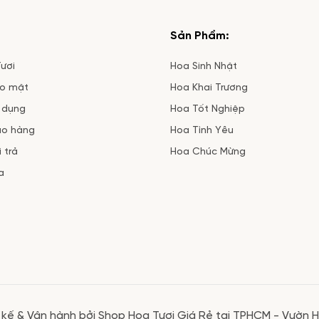
Sản Phẩm:
ươi
Hoa Sinh Nhật
ảo mật
Hoa Khai Trương
 dụng
Hoa Tốt Nghiệp
ao hàng
Hoa Tình Yêu
 trả
Hoa Chúc Mừng
a
 kế & Vận hành bởi Shop Hoa Tươi Giá Rẻ tại TPHCM - Vườn 