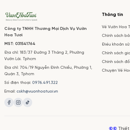
Thông tin
Về Vườn Hoa T
Công ty TNHH Thương Mại Dịch Vụ Vườn
Hoa Tươi
Chính sách b
MST: 031541764
Điều khoản sử
Địa chỉ: 183/37 Đường 3 Tháng 2, Phường
Chính sách gi
Vườn Lài. Tphcm
Chính sách đổi
Địa chỉ: 704/19 Nguyễn Đình Chiểu, Phường 1,
Chuyện Về Ho
Quận 3, Tphcm
Số điện thoại:
0976.491.322
Email:
cskh@vuonhoatuoi.vn
©©
Thiết