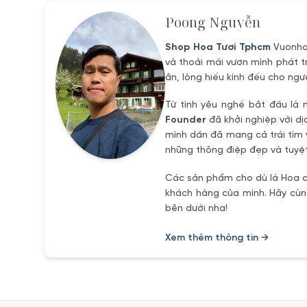
Poong Nguyễn
Shop Hoa Tươi Tphcm
Vuonhoa
và thoải mái vươn mình phát t
ân, lòng hiếu kính đếu cho ngư
Từ tình yêu nghề bắt đầu là 
Founder
đã khởi nghiệp với dị
mình dần đã mang cả trái tím 
những thông điệp đẹp và tuyệt
Các sản phẩm cho dù là Hoa ch
khách hàng của mình. Hãy cùng
bên dưới nha!
Xem thêm thông tin →