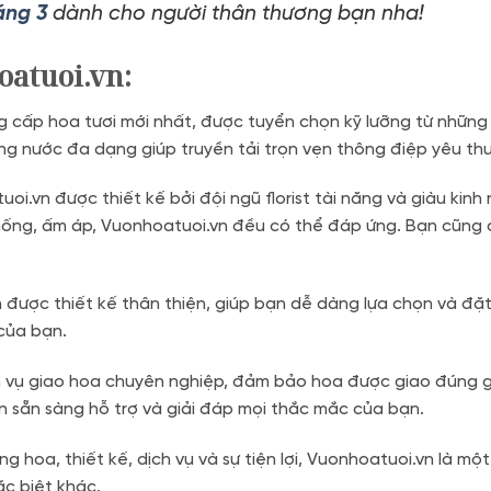
áng 3
dành cho người thân thương bạn nha!
oatuoi.vn:
 cấp hoa tươi mới nhất, được tuyển chọn kỹ lưỡng từ những
ng nước đa dạng giúp truyền tải trọn vẹn thông điệp yêu th
i.vn được thiết kế bởi đội ngũ florist tài năng và giàu kin
thống, ấm áp, Vuonhoatuoi.vn đều có thể đáp ứng. Bạn cũng 
được thiết kế thân thiện, giúp bạn dễ dàng lựa chọn và đặ
 của bạn.
vụ giao hoa chuyên nghiệp, đảm bảo hoa được giao đúng giờ
ôn sẵn sàng hỗ trợ và giải đáp mọi thắc mắc của bạn.
g hoa, thiết kế, dịch vụ và sự tiện lợi, Vuonhoatuoi.vn là mộ
ặc biệt khác.