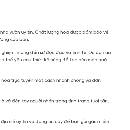
 nhà vườn uy tín. Chất lượng hoa được đảm bảo về
ương của bạn.
h nghiệm, mang đến sự độc đáo và tinh tế. Dù bạn ưa
có thể yêu cầu thiết kế riêng để tạo nên món quà
t hoa trực tuyến một cách nhanh chóng và đơn
 và đến tay người nhận trong tình trạng tươi tắn,
t địa chỉ uy tín và đáng tin cậy để bạn gửi gắm niềm