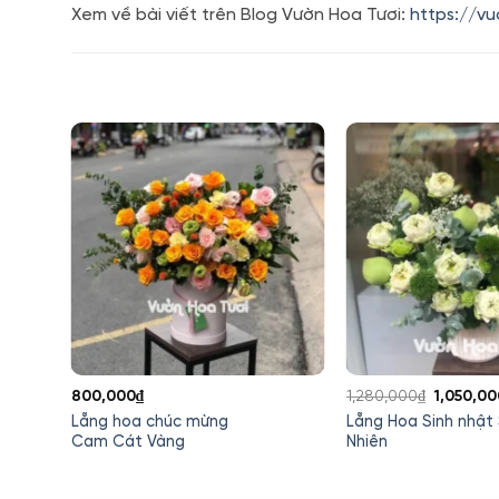
Xem về bài viết trên Blog Vườn Hoa Tươi:
https://v
Giá
800,000
₫
1,280,000
₫
1,050,00
gốc
g Đỏ
Lẵng hoa chúc mừng
Lẵng Hoa Sinh nhật
là:
Cam Cát Vàng
Nhiên
1,280,00
00₫.