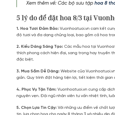
Xem thêm về: Các bộ sưu tập
hoa 8 th
5 lý do để đặt hoa 8/3 tại Vuonh
1. Hoa Tươi Đảm Bảo:
Vuonhoatuoi.vn cam kết cung
độ tươi và đa dạng chủng loại, bao gồm cả hoa tro
2. Kiểu Dáng Sáng Tạo:
Các mẫu hoa tại Vuonhoatuo
thích phong cách hiện đại, sang trọng hay truyền 
đặc biệt.
3. Mua Sắm Dễ Dàng:
Website của Vuonhoatuoi.vn 
giản. Quy trình đặt hàng tiện lợi, tiết kiệm thời gian
4. Phục Vụ Tận Tâm:
Vuonhoatuoi.vn cung cấp dịch 
nguyên vẹn. Đội ngũ nhân viên tư vấn nhiệt tình, lu
5. Chọn Lựa Tin Cậy:
Với những ưu điểm về chất lượn
tin, lựa chọn hoa cho ngày 8 tháng 3 và nhiều dịp đ