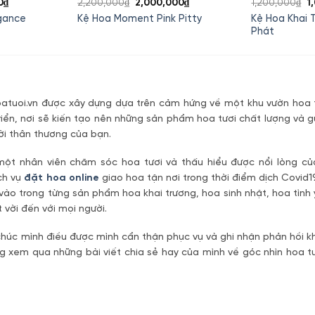
Giá
Giá
Giá
G
0
₫
2,200,000
₫
2,000,000
₫
1,200,000
₫
1
hiện
gốc
hiện
g
Kệ Hoa Khai 
gance
Kệ Hoa Moment Pink Pitty
tại
là:
tại
là
Phát
0₫.
là:
2,200,000₫.
là:
1
1,550,000₫.
2,000,000₫.
tuoi.vn được xây dựng dựa trên cảm hứng về một khu vườn hoa t
riển, nơi sẽ kiến tạo nên những sản phẩm hoa tươi chất lượng và g
ời thân thương của bạn.
một nhân viên chăm sóc hoa tươi và thấu hiểu được nổi lòng c
ch vụ
đặt hoa online
giao hoa tận nơi trong thời điểm dịch Covid1
vào trong từng sản phẩm hoa khai trương, hoa sinh nhật, hoa tìn
 vời đến với mọi người.
úc mình điều được mình cẩn thận phục vụ và ghi nhận phản hồi kh
 xem qua những bài viết chia sẻ hay của mình về góc nhìn hoa tư