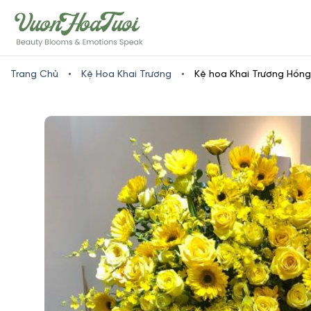
Skip
www.vuonhoatuoi.vn
to
content
Trang Chủ
•
Kệ Hoa Khai Trương
•
Kệ hoa Khai Trương Hồn