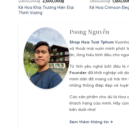
Giá
Giá
Giá
2,800,000
₫
2,500,000
₫
1,850,000
₫
1,550,00
gốc
hiện
gốc
ầu Tốt
Kệ Hoa Khai Trương Hiện Đại
Kệ Hoa Crimson Ele
là:
tại
là:
Thịnh Vượng
2,800,000₫.
là:
1,850,00
0,000₫.
2,500,000₫.
Poong Nguyễn
Shop Hoa Tươi Tphcm
Vuonhoa
và thoải mái vươn mình phát t
ân, lòng hiếu kính đếu cho ngư
Từ tình yêu nghề bắt đầu là 
Founder
đã khởi nghiệp với dị
mình dần đã mang cả trái tím 
những thông điệp đẹp và tuyệt
Các sản phẩm cho dù là Hoa ch
khách hàng của mình. Hãy cùng
bên dưới nha!
Xem thêm thông tin →