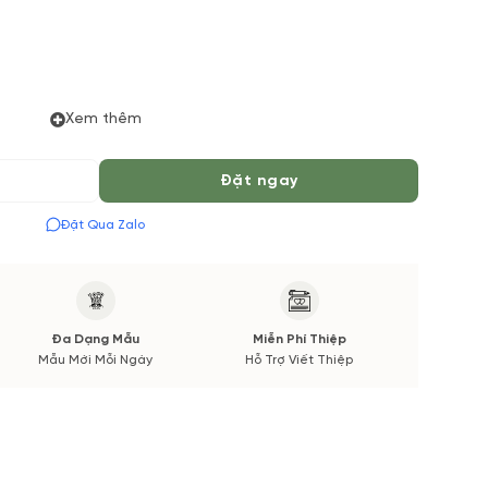
Xem thêm
 thiểu 06 tiếng để được phục vụ tốt nhất. Màu hoa có thể
ường. Các thông tin thay đổi sẽ được cập nhật trước và
Đặt ngay
Đặt Qua Zalo
Đa Dạng Mẫu
Miễn Phí Thiệp
Mẫu Mới Mỗi Ngày
Hỗ Trợ Viết Thiệp