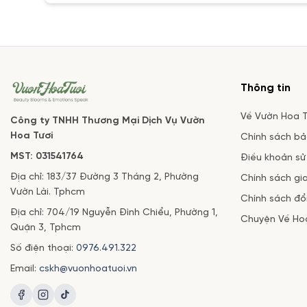
Thông tin
Về Vườn Hoa T
Công ty TNHH Thương Mại Dịch Vụ Vườn
Hoa Tươi
Chính sách b
MST: 031541764
Điều khoản sử
Địa chỉ: 183/37 Đường 3 Tháng 2, Phường
Chính sách gi
Vườn Lài. Tphcm
Chính sách đổi
Địa chỉ: 704/19 Nguyễn Đình Chiểu, Phường 1,
Chuyện Về Ho
Quận 3, Tphcm
Số điện thoại:
0976.491.322
Email:
cskh@vuonhoatuoi.vn