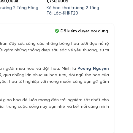
iá
Giá
,050,000
₫
1,750,000
₫
2,200
ốc
hiện
Trương 2 Tầng Hồng
Kệ hoa khai trương 2 tầng
Kệ Hoa
:
tại
Tài Lộc-KHKT20
Trươn
,200,000₫.
là:
1,050,000₫.
Đã kiểm duyệt nội dung
ràn đầy sức sống của những bông hoa tươi đẹp nở rộ
ửi gắm những thông điệp sâu sắc về yêu thương, sự tri
ủa người mua hoa và đặt hoa. Mình là
Poong Nguyen
9, qua những lần phục vụ hoa tươi, đội ngũ thợ hoa của
h yêu, hoa tốt nghiệp với mong muốn cùng bạn gửi gắm
i giao hoa để luôn mang đến trải nghiệm tốt nhất cho
ơi trong cuộc sống này bạn nhé. và kết nối cùng mình