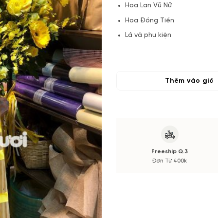
Hoa Lan Vũ Nữ
Hoa Đồng Tiền
Lá và phụ kiện
(*) Đơn hàng cần đặt trước tối
thay đổi theo vụ mùa và thị tr
xác nhận từ Quý khách hàng.
Thêm vào giỏ
Freeship Q.3
Đơn Từ 400k