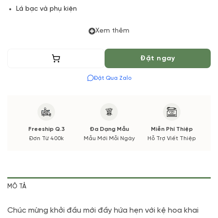
Lá bạc và phụ kiện
(*) Đơn hàng cần đặt trước tối thiểu 06 tiếng để được
Xem thêm
phục vụ tốt nhất. Màu hoa có thể thay đổi theo vụ mùa
và thị trường. Các thông tin thay đổi sẽ được cập nhật
Thêm vào giỏ
Đặt ngay
trước và xác nhận từ Quý khách hàng.
Đặt Qua Zalo
Freeship Q.3
Đa Dạng Mẫu
Miễn Phí Thiệp
Đơn Từ 400k
Mẫu Mới Mỗi Ngày
Hỗ Trợ Viết Thiệp
MÔ TẢ
Chúc mừng khởi đầu mới đầy hứa hẹn với kệ hoa khai