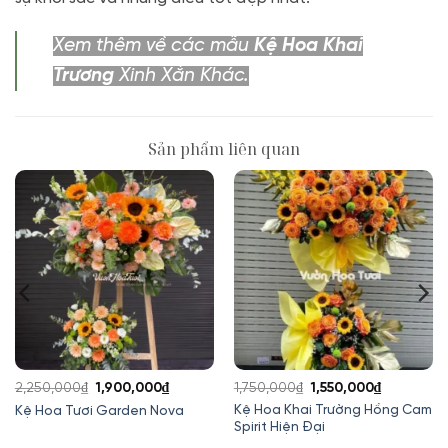
Xem thêm về các mẫu
Kệ Hoa Khai
Trương
Xinh Xắn Khác.
Sản phẩm liên quan
Giá
Giá
Giá
Giá
2,250,000
₫
1,900,000
₫
1,750,000
₫
1,550,000
₫
gốc
hiện
gốc
hiện
Kệ Hoa Khai Trường Hồng Cam
Kệ Hoa Tươi Garden Nova
Spirit Hiện Đại
là:
tại
là:
tại
2,250,000₫.
là:
1,750,000₫.
là: