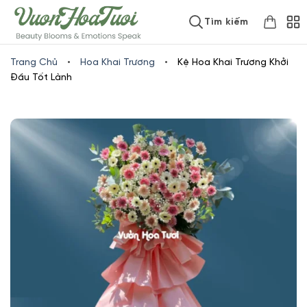
Skip
www.vuonhoatuoi.vn
Tìm kiếm
to
content
Trang Chủ
•
Hoa Khai Trương
•
Kệ Hoa Khai Trương Khởi
Đầu Tốt Lành