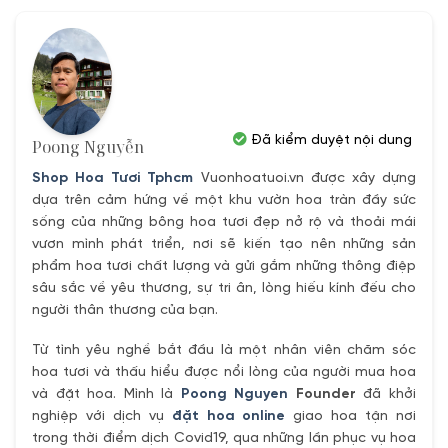
000₫.
1,900,000₫.
1,550,000
Đã kiểm duyệt nội dung
Poong Nguyễn
Shop Hoa Tươi Tphcm
Vuonhoatuoi.vn được xây dựng
dựa trên cảm hứng về một khu vườn hoa tràn đầy sức
sống của những bông hoa tươi đẹp nở rộ và thoải mái
vươn mình phát triển, nơi sẽ kiến tạo nên những sản
phẩm hoa tươi chất lượng và gửi gắm những thông điệp
sâu sắc về yêu thương, sự tri ân, lòng hiếu kính đếu cho
người thân thương của bạn.
Từ tình yêu nghề bắt đầu là một nhân viên chăm sóc
hoa tươi và thấu hiểu được nổi lòng của người mua hoa
và đặt hoa. Mình là
Poong Nguyen
Founder
đã khởi
nghiệp với dịch vụ
đặt hoa online
giao hoa tận nơi
trong thời điểm dịch Covid19, qua những lần phục vụ hoa