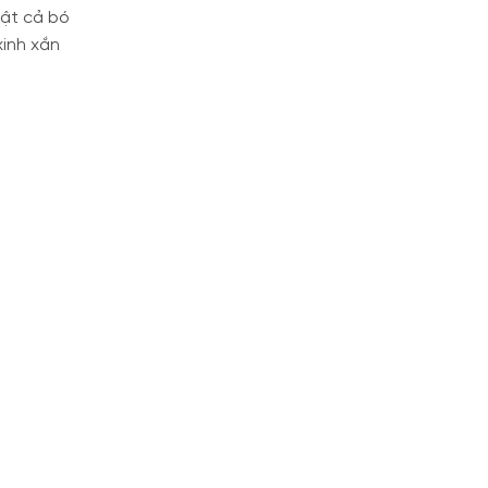
bật cả bó
xinh xắn