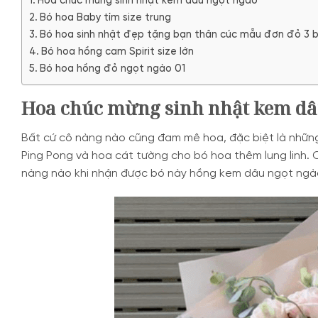
Hoa chúc mừng sinh nhật kem dâu ngọt ngào
Bó hoa Baby tím size trung
Bó hoa sinh nhật đẹp tặng bạn thân cúc mẫu đơn đỏ 3 
Bó hoa hồng cam Spirit size lớn
Bó hoa hồng đỏ ngọt ngào 01
Hoa chúc mừng sinh nhật kem dâ
Bất cứ cô nàng nào cũng đam mê hoa, đặc biệt là nhữn
Ping Pong và hoa cát tường cho bó hoa thêm lung linh. 
nàng nào khi nhận được bó này hồng kem dâu ngọt ngào