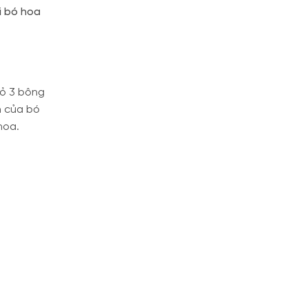
i bó hoa
đỏ 3 bông
n của bó
hoa.