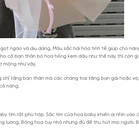
gọt ngào và dịu dàng. Màu sắc hài hòa tinh tế giúp cho nà
 cho cô bạn thân bó hoa hồng kem dâu như thế này thì còn gì
hơ mộng như vậy.
 chỉ tặng bạn thân mà các chàng trai tặng bạn gái hoặc vợ
 cô nàng.
aby tím rất phù hợp. Sắc tím của hoa baby khiến ai nhìn vào
ng lượng. Bông hoa tuy nhỏ nhưng đủ để thu hút mọi người. 