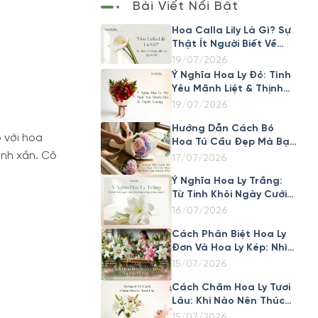
Bài Viết Nổi Bật
Hoa Calla Lily Là Gì? Sự
Thật Ít Người Biết Về
Loài Hoa Đẹp Này
19/07/2026
Ý Nghĩa Hoa Ly Đỏ: Tình
Yêu Mãnh Liệt & Thịnh
Vượng
19/07/2026
Hướng Dẫn Cách Bó
 với hoa
Hoa Tú Cầu Đẹp Mà Bạn
inh xắn. Cô
Cần Khám Phá
17/07/2026
Ý Nghĩa Hoa Ly Trắng:
Từ Tinh Khôi Ngày Cưới
Đến Trang Trọng Trong
16/07/2026
Tang Lễ
Cách Phân Biệt Hoa Ly
Đơn Và Hoa Ly Kép: Nhìn
Cánh Là Biết Ngay
15/07/2026
Cách Chăm Hoa Ly Tươi
Lâu: Khi Nào Nên Thúc
Nở Nhanh, Khi Nào Nên
15/07/2026