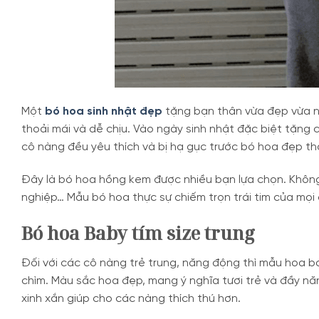
Một
bó hoa sinh nhật đẹp
tặng bạn thân vừa đẹp vừa n
thoải mái và dễ chịu. Vào ngày sinh nhật đặc biệt tặng
cô nàng đều yêu thích và bị hạ gục trước bó hoa đẹp t
Đây là bó hoa hồng kem được nhiều bạn lựa chọn. Không
nghiệp… Mẫu bó hoa thực sự chiếm trọn trái tim của mọi
Bó hoa Baby tím size trung
Đối với các cô nàng trẻ trung, năng động thì mẫu hoa b
chìm. Màu sắc hoa đẹp, mang ý nghĩa tươi trẻ và đầy nă
xinh xắn giúp cho các nàng thích thú hơn.