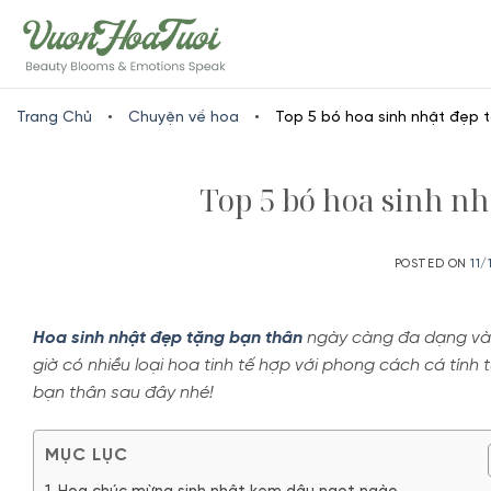
Skip
www.vuonhoatuoi.vn
to
content
Trang Chủ
•
Chuyện về hoa
•
Top 5 bó hoa sinh nhật đẹp t
Top 5 bó hoa sinh nh
POSTED ON
11
Hoa sinh nhật đẹp tặng bạn thân
ngày càng đa dạng và 
giờ có nhiều loại hoa tinh tế hợp với phong cách cá tính
bạn thân sau đây nhé!
MỤC LỤC