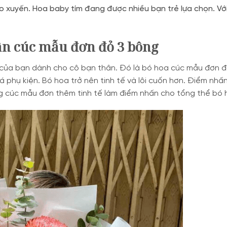
ao xuyến. Hoa baby tím đang được nhiều bạn trẻ lựa chọn. Vớ
ân cúc mẫu đơn đỏ 3 bông
của bạn dành cho cô bạn thân. Đó là bó hoa cúc mẫu đơn 
á phụ kiện. Bó hoa trở nên tinh tế và lôi cuốn hơn. Điểm nhấ
 cúc mẫu đơn thêm tinh tế làm điểm nhấn cho tổng thể bó 