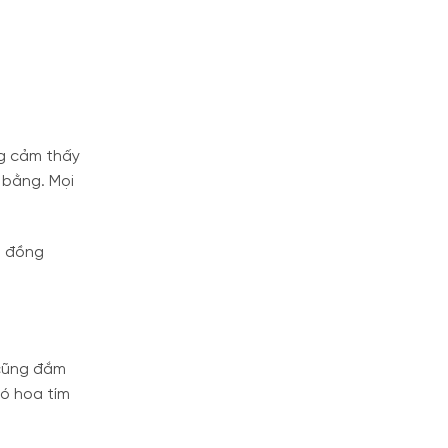
ng cảm thấy
 bằng. Mọi
, đồng
 cũng đắm
Bó hoa tím