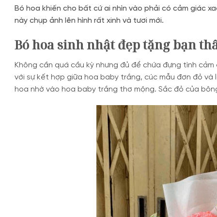
Bó hoa khiến cho bất cứ ai nhìn vào phải có cảm giác x
này chụp ảnh lên hình rất xinh và tươi mới.
Bó hoa sinh nhật đẹp tặng bạn th
Không cần quá cầu kỳ nhưng đủ để chứa đựng tình cảm 
với sự kết hợp giữa hoa baby trắng, cúc mẫu đơn đỏ và l
hoa nhờ vào hoa baby trắng thơ mộng. Sắc đỏ của bông