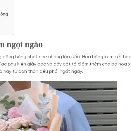
bông
u ngọt ngào
g bông hồng nhạt nhẹ nhàng lôi cuốn. Hoa hồng kem kết hợp
Các phụ kiện giấy bọc và dây cột tô điểm thêm cho bó hoa x
 này từ bạn thân đều phải ngất ngây.