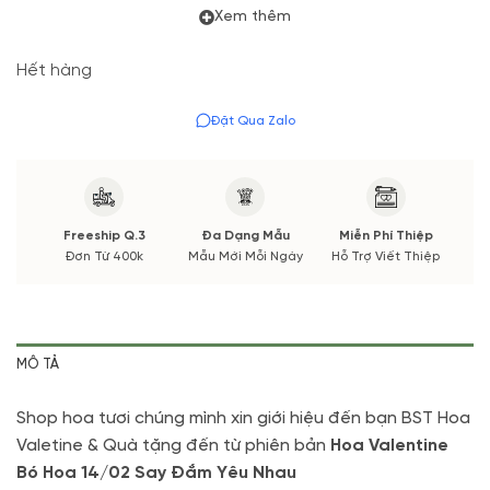
Xem thêm
Hết hàng
Đặt Qua Zalo
Freeship Q.3
Đa Dạng Mẫu
Miễn Phí Thiệp
Đơn Từ 400k
Mẫu Mới Mỗi Ngày
Hỗ Trợ Viết Thiệp
MÔ TẢ
Shop hoa tươi chúng mình xin giới hiệu đến bạn BST Hoa
Valetine & Quà tặng đến từ phiên bản
Hoa Valentine
Bó Hoa 14/02 Say Đắm Yêu Nhau