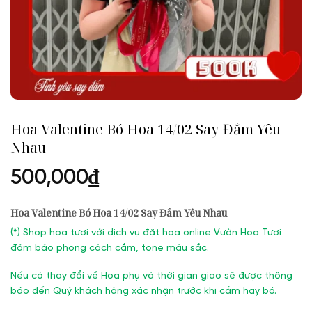
Hoa Valentine Bó Hoa 14/02 Say Đắm Yêu
Nhau
500,000
₫
Hoa Valentine Bó Hoa 14/02 Say Đắm Yêu Nhau
(
*) Shop hoa tươi với dịch vụ đặt hoa online Vườn Hoa Tươi
đảm bảo phong cách cắm, tone màu sắc.
Nếu có thay đổi về Hoa phụ và thời gian giao sẽ được thông
báo đến Quý khách hàng xác nhận trước khi cắm hay bó.