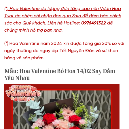
(*) Hoa Valentine do lượng đơn tăng cao nên Vườn Hoa
Tươi xin phép chỉ nhận đơn qua Zalo để đảm bảo chính
sác cho Quý khách. Liên hệ Hotline:
0976491322
để
chúng mình hỗ trợ bạn nha.
(*) Hoa Valentine năm 2024 xin được tăng giá 20% so với
ngày thường do ngay dịp Tết Nguyên Đán và sự khan
hàng về sản phẩm.
Mẫu: Hoa Valentine Bó Hoa 14/02 Say Đắm
Yêu Nhau