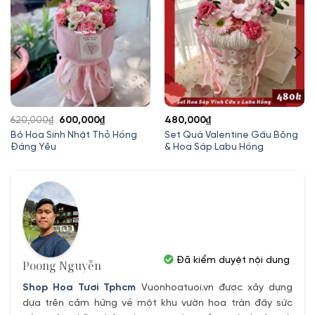
Giá
Giá
620,000
₫
600,000
₫
480,000
₫
gốc
hiện
Bó Hoa Sinh Nhật Thỏ Hồng
Set Quà Valentine Gấu Bông
Đáng Yêu
& Hoa Sáp Labu Hồng
là:
tại
620,000₫.
là:
600,000₫.
Đã kiểm duyệt nội dung
Poong Nguyễn
Shop Hoa Tươi Tphcm
Vuonhoatuoi.vn được xây dựng
dựa trên cảm hứng về một khu vườn hoa tràn đầy sức