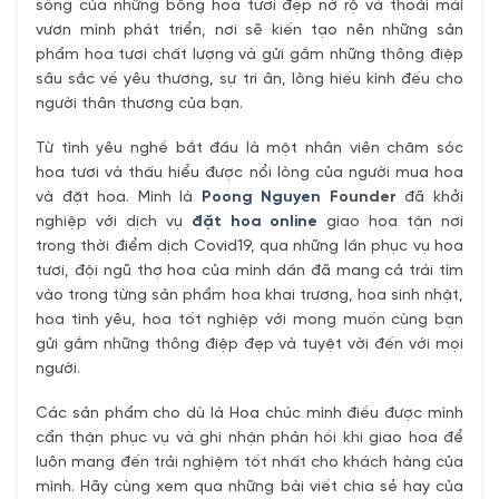
sống của những bông hoa tươi đẹp nở rộ và thoải mái
vươn mình phát triển, nơi sẽ kiến tạo nên những sản
phẩm hoa tươi chất lượng và gửi gắm những thông điệp
sâu sắc về yêu thương, sự tri ân, lòng hiếu kính đếu cho
người thân thương của bạn.
Từ tình yêu nghề bắt đầu là một nhân viên chăm sóc
hoa tươi và thấu hiểu được nổi lòng của người mua hoa
và đặt hoa. Mình là
Poong Nguyen
Founder
đã khởi
nghiệp với dịch vụ
đặt hoa online
giao hoa tận nơi
trong thời điểm dịch Covid19, qua những lần phục vụ hoa
tươi, đội ngũ thợ hoa của mình dần đã mang cả trái tím
vào trong từng sản phẩm hoa khai trương, hoa sinh nhật,
hoa tình yêu, hoa tốt nghiệp với mong muốn cùng bạn
gửi gắm những thông điệp đẹp và tuyệt vời đến với mọi
người.
Các sản phẩm cho dù là Hoa chúc mình điều được mình
cẩn thận phục vụ và ghi nhận phản hồi khi giao hoa để
luôn mang đến trải nghiệm tốt nhất cho khách hàng của
mình. Hãy cùng xem qua những bài viết chia sẻ hay của