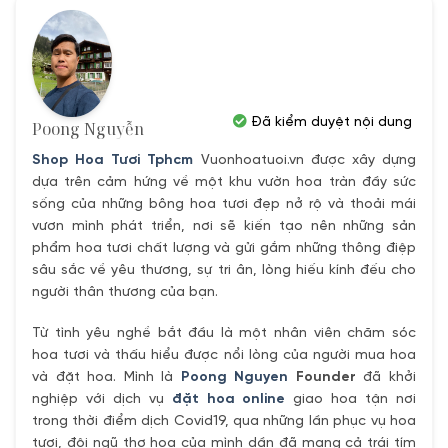
Đã kiểm duyệt nội dung
Poong Nguyễn
Shop Hoa Tươi Tphcm
Vuonhoatuoi.vn được xây dựng
dựa trên cảm hứng về một khu vườn hoa tràn đầy sức
sống của những bông hoa tươi đẹp nở rộ và thoải mái
vươn mình phát triển, nơi sẽ kiến tạo nên những sản
phẩm hoa tươi chất lượng và gửi gắm những thông điệp
sâu sắc về yêu thương, sự tri ân, lòng hiếu kính đếu cho
người thân thương của bạn.
Từ tình yêu nghề bắt đầu là một nhân viên chăm sóc
hoa tươi và thấu hiểu được nổi lòng của người mua hoa
và đặt hoa. Mình là
Poong Nguyen
Founder
đã khởi
nghiệp với dịch vụ
đặt hoa online
giao hoa tận nơi
trong thời điểm dịch Covid19, qua những lần phục vụ hoa
tươi, đội ngũ thợ hoa của mình dần đã mang cả trái tím