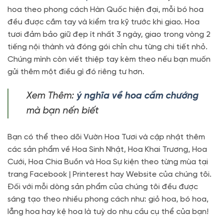
hoa theo phong cách Hàn Quốc hiện đại, mỗi bó hoa
đều được cắm tay và kiểm tra kỹ trước khi giao. Hoa
tươi đảm bảo giữ đẹp ít nhất 3 ngày, giao trong vòng 2
tiếng nội thành và đóng gói chỉn chu từng chi tiết nhỏ.
Chúng mình còn viết thiệp tay kèm theo nếu bạn muốn
gửi thêm một điều gì đó riêng tư hơn.
Xem Thêm:
ý nghĩa về hoa cẩm chướng
mà bạn nến biết
Bạn có thể theo dõi Vườn Hoa Tươi và cập nhật thêm
các sản phẩm về Hoa Sinh Nhật, Hoa Khai Trương, Hoa
Cưới, Hoa Chia Buồn và Hoa Sự kiện theo từng mùa tại
trang Facebook | Printerest hay Website của chúng tôi.
Đối với mỗi dòng sản phẩm của chúng tôi đều được
sáng tạo theo nhiều phong cách như: giỏ hoa, bó hoa,
lẵng hoa hay kệ hoa là tuỳ do nhu cầu cụ thể của bạn!