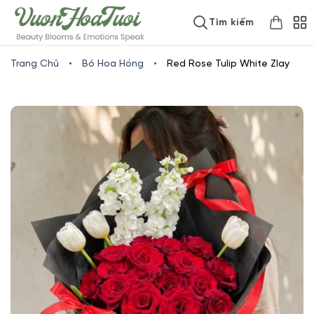
Skip
www.vuonhoatuoi.vn
Tìm kiếm
to
content
Trang Chủ
•
Bó Hoa Hồng
•
Red Rose Tulip White Zlay