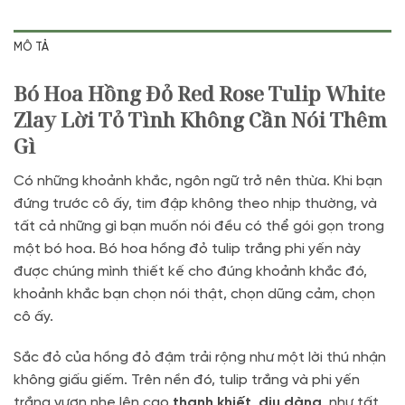
MÔ TẢ
Bó Hoa Hồng Đỏ Red Rose Tulip White
Zlay Lời Tỏ Tình Không Cần Nói Thêm
Gì
Có những khoảnh khắc, ngôn ngữ trở nên thừa. Khi bạn
đứng trước cô ấy, tim đập không theo nhịp thường, và
tất cả những gì bạn muốn nói đều có thể gói gọn trong
một bó hoa. Bó hoa hồng đỏ tulip trắng phi yến này
được chúng mình thiết kế cho đúng khoảnh khắc đó,
khoảnh khắc bạn chọn nói thật, chọn dũng cảm, chọn
cô ấy.
Sắc đỏ của hồng đỏ đậm trải rộng như một lời thú nhận
không giấu giếm. Trên nền đó, tulip trắng và phi yến
trắng vươn nhẹ lên cao
thanh khiết, dịu dàng
, như tất