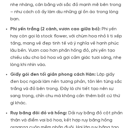
nhẹ nhàng, cân bằng với sắc đỏ mạnh mẽ bên trong
– như cách cô ấy làm dịu những gì ồn ào trong lòng
bạn.
Phi yến trắng (2 cành, vươn cao giữa bó):
Phi yến
hay còn gọi là stock flower, với chùm hoa nhỏ li ti xếp
tầng, mang vẻ đẹp tinh tế và ý nghĩa về hạnh phúc
lâu bền. Vươn cao hơn phần hồng đỏ, phi yến tạo
chiều sâu cho bó hoa và gợi cảm giác tươi sáng, nhẹ
lòng khi nhìn vào.
Giấy gói đen tối giản phong cách Hàn:
Lớp giấy
đen bọc ngoài làm nền tương phản, tôn lên từng sắc
trắng và đỏ bên trong. Đây là chi tiết tạo nên sự
sang trọng, chỉn chu mà không cần thêm bất cứ thứ
gì khác.
Ruy băng đôi đỏ và hồng:
Dải ruy băng đỏ cột phần
thân và điểm vai bó hoa, kết hợp ruy băng hồng
organza cuộn mềm phần đuôi. Hai lớp ruy băng tạo