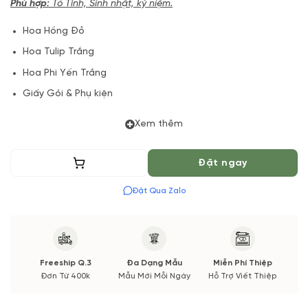
Phù hợp:
Tỏ Tình, Sinh nhật, kỷ niệm.
Hoa Hồng Đỏ
Hoa Tulip Trắng
Hoa Phi Yến Trắng
Giấy Gói & Phụ kiện
(*) Shop hoa tươi với dịch vụ đặt hoa online Vườn Hoa Tươi
Xem thêm
đảm bảo phong cách cắm, tone màu sắc.
Thêm vào giỏ
Đặt ngay
Nếu có thay đổi về Hoa phụ và thời gian giao sẽ được thông
báo đến Quý khách hàng xác nhận trước khi cắm hay bó.
Đặt Qua Zalo
Freeship Q.3
Đa Dạng Mẫu
Miễn Phí Thiệp
Đơn Từ 400k
Mẫu Mới Mỗi Ngày
Hỗ Trợ Viết Thiệp