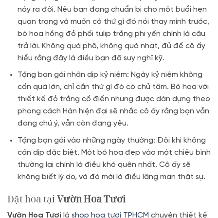
này ra đời. Nếu bạn đang chuẩn bị cho một buổi hẹn
quan trọng và muốn có thứ gì đó nói thay mình trước,
bó hoa hồng đỏ phối tulip trắng phi yến chính là câu
trả lời. Không quá phô, không quá nhạt, đủ để cô ấy
hiểu rằng đây là điều bạn đã suy nghĩ kỹ.
Tặng bạn gái nhân dịp kỷ niệm: Ngày kỷ niệm không
cần quà lớn, chỉ cần thứ gì đó có chủ tâm. Bó hoa với
thiết kế đỏ trắng cổ điển nhưng được dàn dựng theo
phong cách Hàn hiện đại sẽ nhắc cô ấy rằng bạn vẫn
đang chú ý, vẫn còn đang yêu.
Tặng bạn gái vào những ngày thường: Đôi khi không
cần dịp đặc biệt. Một bó hoa đẹp vào một chiều bình
thường lại chính là điều khó quên nhất. Cô ấy sẽ
không biết lý do, và đó mới là điều lãng mạn thật sự.
Đặt hoa tại
Vườn Hoa Tươi
Vườn Hoa Tươi
là
shop hoa tươi TPHCM
chuyên thiết kế