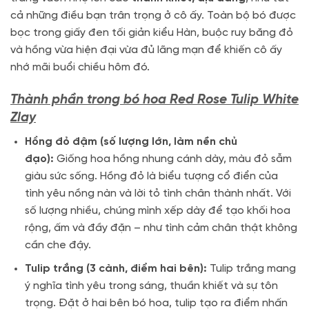
cả những điều bạn trân trọng ở cô ấy. Toàn bộ bó được
bọc trong giấy đen tối giản kiểu Hàn, buộc ruy băng đỏ
và hồng vừa hiện đại vừa đủ lãng mạn để khiến cô ấy
nhớ mãi buổi chiều hôm đó.
Thành phần trong bó hoa
Red Rose Tulip White
Zlay
Hồng đỏ đậm (số lượng lớn, làm nền chủ
đạo):
Giống hoa hồng nhung cánh dày, màu đỏ sẫm
giàu sức sống. Hồng đỏ là biểu tượng cổ điển của
tình yêu nồng nàn và lời tỏ tình chân thành nhất. Với
số lượng nhiều, chúng mình xếp dày để tạo khối hoa
rộng, ấm và đầy đặn – như tình cảm chân thật không
cần che đậy.
Tulip trắng (3 cành, điểm hai bên):
Tulip trắng mang
ý nghĩa tình yêu trong sáng, thuần khiết và sự tôn
trọng. Đặt ở hai bên bó hoa, tulip tạo ra điểm nhấn