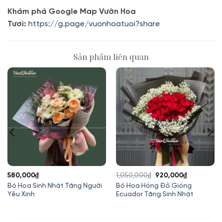
Khám phá Google Map Vườn Hoa
Tươi:
https://g.page/vuonhoatuoi?share
Sản phẩm liên quan
Giá
Giá
580,000
₫
1,050,000
₫
920,000
₫
gốc
hiện
Bó Hoa Sinh Nhật Tặng Người
Bó Hoa Hồng Đỏ Giống
Yêu Xinh
Ecuador Tặng Sinh Nhật
là:
tại
1,050,000₫.
là:
920,000₫.