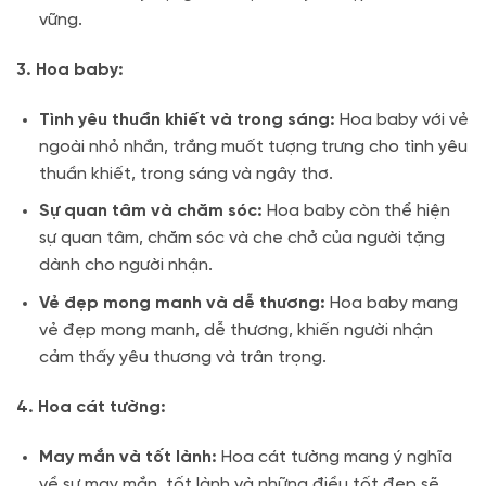
vững.
3. Hoa baby:
Tình yêu thuần khiết và trong sáng:
Hoa baby với vẻ
ngoài nhỏ nhắn, trắng muốt tượng trưng cho tình yêu
thuần khiết, trong sáng và ngây thơ.
Sự quan tâm và chăm sóc:
Hoa baby còn thể hiện
sự quan tâm, chăm sóc và che chở của người tặng
dành cho người nhận.
Vẻ đẹp mong manh và dễ thương:
Hoa baby mang
vẻ đẹp mong manh, dễ thương, khiến người nhận
cảm thấy yêu thương và trân trọng.
4. Hoa cát tường:
May mắn và tốt lành:
Hoa cát tường mang ý nghĩa
về sự may mắn, tốt lành và những điều tốt đẹp sẽ