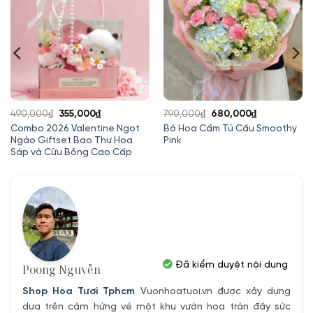
Giá
Giá
Giá
Giá
490,000
₫
355,000
₫
790,000
₫
680,000
₫
gốc
hiện
gốc
hiện
Combo 2026 Valentine Ngọt
Bó Hoa Cẩm Tú Cầu Smoothy
Ngào Giftset Bao Thư Hoa
Pink
là:
tại
là:
tại
Sáp và Cừu Bông Cao Cấp
490,000₫.
là:
790,000₫.
là:
355,000₫.
680,000₫.
Đã kiểm duyệt nội dung
Poong Nguyễn
Shop Hoa Tươi Tphcm
Vuonhoatuoi.vn được xây dựng
dựa trên cảm hứng về một khu vườn hoa tràn đầy sức