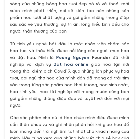
sống của những bông hoa tươi đẹp nở rộ và thoải mái
vươn mình phát triển, nơi sẽ kiến tạo nên những sản
phẩm hoa tươi chất lượng và gửi gắm những thông điệp
sâu sắc về yêu thương, sự tri ân, lòng hiếu kính đếu cho
người thân thương của bạn.
Từ tình yêu nghề bắt đầu là một nhân viên chăm sóc
hoa tươi và thấu hiểu được nổi lòng của người mua hoa
và đặt hoa. Mình là
Poong Nguyen
Founder
đã khởi
nghiệp với dịch vụ
đặt hoa online
giao hoa tận nơi
trong thời điểm dịch Covid19, qua những lần phục vụ hoa
tươi, đội ngũ thợ hoa của mình dần đã mang cả trái tím
vào trong từng sản phẩm hoa khai trương, hoa sinh nhật,
hoa tình yêu, hoa tốt nghiệp với mong muốn cùng bạn
gửi gắm những thông điệp đẹp và tuyệt vời đến với mọi
người.
Các sản phẩm cho dù là Hoa chúc mình điều được mình
cẩn thận phục vụ và ghi nhận phản hồi khi giao hoa để
luôn mang đến trải nghiệm tốt nhất cho khách hàng của
mình. Hãy cùng xem qua những bài viết chia sẻ hay của