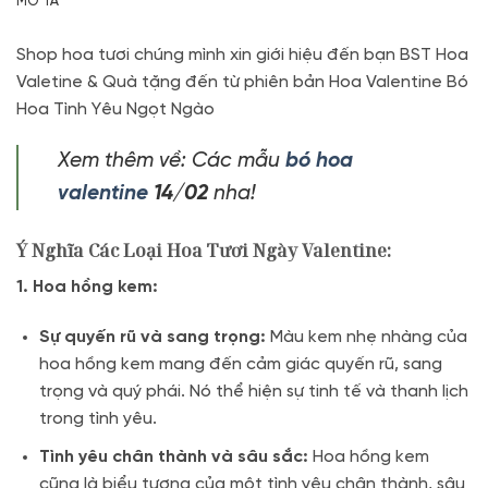
MÔ TẢ
Shop hoa tươi chúng mình xin giới hiệu đến bạn BST Hoa
Valetine & Quà tặng đến từ phiên bản Hoa Valentine Bó
Hoa Tình Yêu Ngọt Ngào
Xem thêm về: Các mẫu
bó
hoa
valentine
14/02
nha!
Ý Nghĩa Các Loại Hoa Tươi Ngày Valentine:
1. Hoa hồng kem:
Sự quyến rũ và sang trọng:
Màu kem nhẹ nhàng của
hoa hồng kem mang đến cảm giác quyến rũ, sang
trọng và quý phái. Nó thể hiện sự tinh tế và thanh lịch
trong tình yêu.
Tình yêu chân thành và sâu sắc:
Hoa hồng kem
cũng là biểu tượng của một tình yêu chân thành, sâu