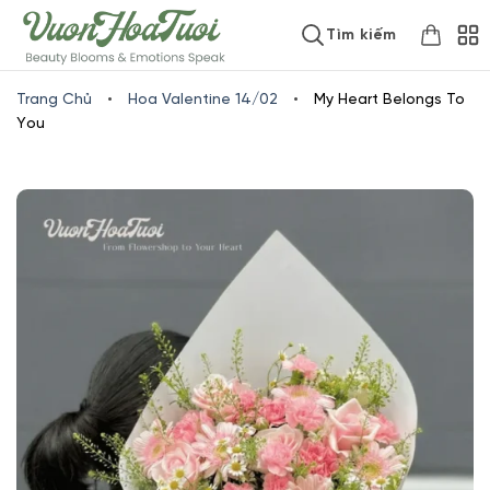
Skip
www.vuonhoatuoi.vn
Tìm kiếm
to
content
Trang Chủ
•
Hoa Valentine 14/02
•
My Heart Belongs To
You