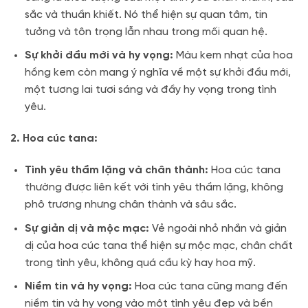
sắc và thuần khiết. Nó thể hiện sự quan tâm, tin
tưởng và tôn trọng lẫn nhau trong mối quan hệ.
Sự khởi đầu mới và hy vọng:
Màu kem nhạt của hoa
hồng kem còn mang ý nghĩa về một sự khởi đầu mới,
một tương lai tươi sáng và đầy hy vọng trong tình
yêu.
2. Hoa cúc tana:
Tình yêu thầm lặng và chân thành:
Hoa cúc tana
thường được liên kết với tình yêu thầm lặng, không
phô trương nhưng chân thành và sâu sắc.
Sự giản dị và mộc mạc:
Vẻ ngoài nhỏ nhắn và giản
dị của hoa cúc tana thể hiện sự mộc mạc, chân chất
trong tình yêu, không quá cầu kỳ hay hoa mỹ.
Niềm tin và hy vọng:
Hoa cúc tana cũng mang đến
niềm tin và hy vọng vào một tình yêu đẹp và bền