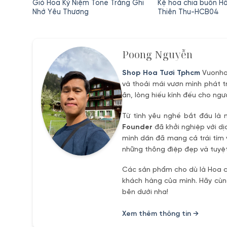
Giỏ Hoa Kỷ Niệm Tone Trắng Ghi
Kệ hoa chia buồn H
Nhớ Yêu Thương
Thiên Thu-HCB04
Poong Nguyễn
Shop Hoa Tươi Tphcm
Vuonhoa
và thoải mái vươn mình phát t
ân, lòng hiếu kính đếu cho ngư
Từ tình yêu nghề bắt đầu là 
Founder
đã khởi nghiệp với dị
mình dần đã mang cả trái tím 
những thông điệp đẹp và tuyệt
Các sản phẩm cho dù là Hoa ch
khách hàng của mình. Hãy cùng
bên dưới nha!
Xem thêm thông tin →