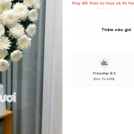
thay đổi theo vụ mùa và thị tr
xác nhận từ Quý khách hàng.
Thêm vào giỏ
Freeship Q.3
Đơn Từ 400k