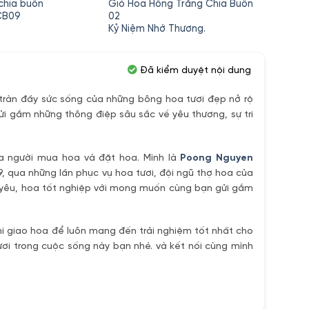
chia buồn
Giỏ Hoa Hồng Trắng Chia Buồn
Kệ Ho
HCB09
02
Phong 
Kỷ Niệm Nhớ Thương.
Đã kiểm duyệt nội dung
ràn đầy sức sống của những bông hoa tươi đẹp nở rộ
ửi gắm những thông điệp sâu sắc về yêu thương, sự tri
ủa người mua hoa và đặt hoa. Mình là
Poong Nguyen
9, qua những lần phục vụ hoa tươi, đội ngũ thợ hoa của
h yêu, hoa tốt nghiệp với mong muốn cùng bạn gửi gắm
i giao hoa để luôn mang đến trải nghiệm tốt nhất cho
ơi trong cuộc sống này bạn nhé. và kết nối cùng mình