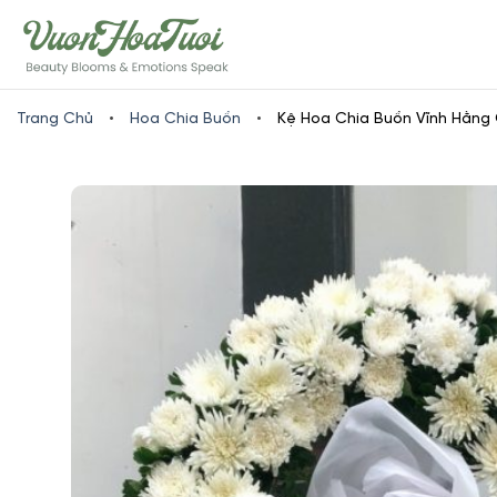
Skip
www.vuonhoatuoi.vn
to
content
Trang Chủ
•
Hoa Chia Buồn
•
Kệ Hoa Chia Buồn Vĩnh Hằng 