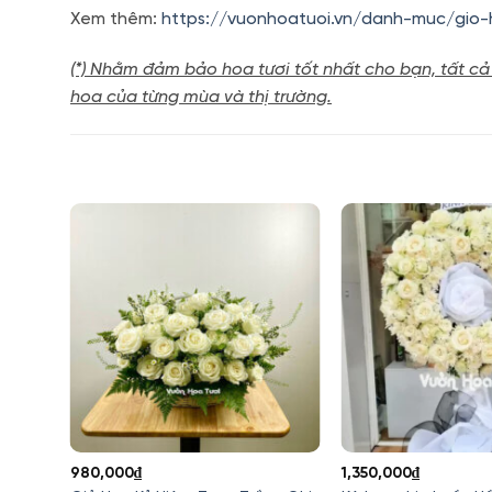
Xem thêm:
https://vuonhoatuoi.vn/danh-muc/gio-
(*) Nhằm đảm bảo hoa tươi tốt nhất cho bạn, tất cả
hoa của từng mùa và thị trường.
980,000
₫
1,350,000
₫