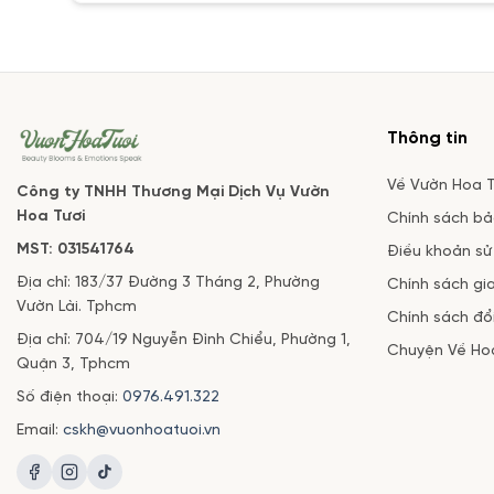
Thông tin
Về Vườn Hoa T
Công ty TNHH Thương Mại Dịch Vụ Vườn
Hoa Tươi
Chính sách b
MST: 031541764
Điều khoản sử
Địa chỉ: 183/37 Đường 3 Tháng 2, Phường
Chính sách gi
Vườn Lài. Tphcm
Chính sách đổi
Địa chỉ: 704/19 Nguyễn Đình Chiểu, Phường 1,
Chuyện Về Ho
Quận 3, Tphcm
Số điện thoại:
0976.491.322
Email:
cskh@vuonhoatuoi.vn