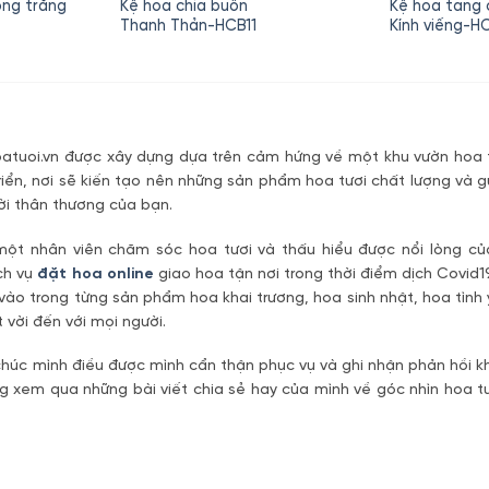
ồng trắng
Kệ hoa chia buồn
Kệ hoa tang 
Thanh Thản-HCB11
Kính viếng-
tuoi.vn được xây dựng dựa trên cảm hứng về một khu vườn hoa t
riển, nơi sẽ kiến tạo nên những sản phẩm hoa tươi chất lượng và g
ời thân thương của bạn.
một nhân viên chăm sóc hoa tươi và thấu hiểu được nổi lòng c
ch vụ
đặt hoa online
giao hoa tận nơi trong thời điểm dịch Covid1
vào trong từng sản phẩm hoa khai trương, hoa sinh nhật, hoa tìn
 vời đến với mọi người.
úc mình điều được mình cẩn thận phục vụ và ghi nhận phản hồi kh
 xem qua những bài viết chia sẻ hay của mình về góc nhìn hoa tư