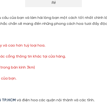
Rẻ
u cầu của bạn và làm hài lòng bạn một cách tốt nhất chính l
chắc chắn sẽ mang đến những phong cách hoa tươi đầy độc đá
y và cao hơn tuỳ loại hoa.
ác cổng thông tin khác tại cửa hàng.
(trong bán kính 3km)
u của bạn.
ại TP.HCM
và điện hoa các quận nội thành và các tỉnh.