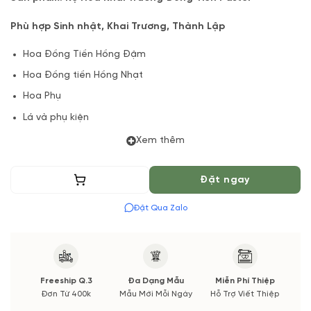
Phù hợp Sinh nhật, Khai Trương, Thành Lập
Hoa Đồng Tiền Hồng Đậm
Hoa Đồng tiền Hồng Nhạt
Hoa Phụ
Lá và phụ kiện
Xem thêm
(*) Vườn Hoa Tươi đảm bảo phong cách cắm, tone màu sắc.
Nếu có thay đổi về Hoa phụ và thời gian giao sẽ được thông
báo đến Quý khách hàng xác nhận trước khi cắm hay bó.
Thêm vào giỏ
Đặt ngay
Đặt Qua Zalo
Freeship Q.3
Đa Dạng Mẫu
Miễn Phí Thiệp
Đơn Từ 400k
Mẫu Mới Mỗi Ngày
Hỗ Trợ Viết Thiệp