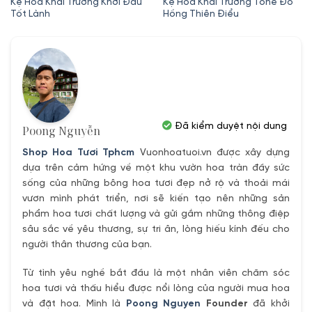
gốc
hiện
gốc
hiện
Kệ Hoa Khai Trương Khởi Đầu
Kệ Hoa Khai Trương Tone Đỏ
Tốt Lành
Hồng Thiên Điểu
là:
tại
là:
tại
1,350,000₫.
là:
1,700,000₫.
là:
0₫.
1,200,000₫.
1,600,000
Đã kiểm duyệt nội dung
Poong Nguyễn
Shop Hoa Tươi Tphcm
Vuonhoatuoi.vn được xây dựng
dựa trên cảm hứng về một khu vườn hoa tràn đầy sức
sống của những bông hoa tươi đẹp nở rộ và thoải mái
vươn mình phát triển, nơi sẽ kiến tạo nên những sản
phẩm hoa tươi chất lượng và gửi gắm những thông điệp
sâu sắc về yêu thương, sự tri ân, lòng hiếu kính đếu cho
người thân thương của bạn.
Từ tình yêu nghề bắt đầu là một nhân viên chăm sóc
hoa tươi và thấu hiểu được nổi lòng của người mua hoa
và đặt hoa. Mình là
Poong Nguyen
Founder
đã khởi