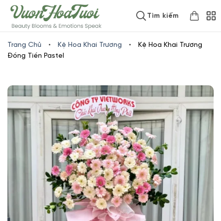
Skip
www.vuonhoatuoi.vn
Tìm kiếm
to
content
Trang Chủ
•
Kệ Hoa Khai Trương
•
Kệ Hoa Khai Trương
Đồng Tiền Pastel