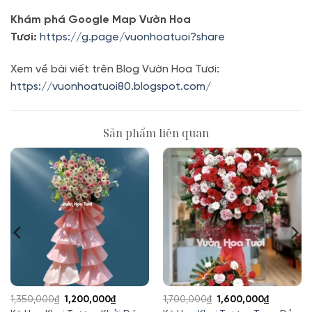
Khám phá Google Map Vườn Hoa
Tươi:
https://g.page/vuonhoatuoi?share
Xem về bài viết trên Blog Vườn Hoa Tươi:
https://vuonhoatuoi80.blogspot.com/
Sản phẩm liên quan
Giá
Giá
Giá
Giá
1,350,000
₫
1,200,000
₫
1,700,000
₫
1,600,000
₫