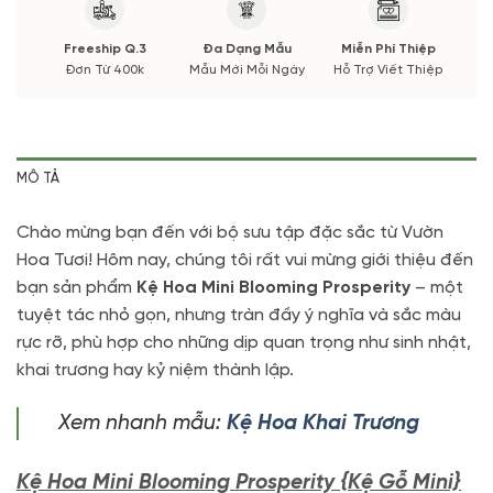
Nếu có thay đổi về Hoa phụ sẽ được thông báo đến Quý
khách hàng xác nhận trước khi cắm.
Freeship Q.3
Đa Dạng Mẫu
Miễn Phí Thiệp
Đơn Từ 400k
Mẫu Mới Mỗi Ngày
Hỗ Trợ Viết Thiệp
MÔ TẢ
Chào mừng bạn đến với bộ sưu tập đặc sắc từ Vườn
Hoa Tươi! Hôm nay, chúng tôi rất vui mừng giới thiệu đến
bạn sản phẩm
Kệ Hoa Mini Blooming Prosperity
– một
tuyệt tác nhỏ gọn, nhưng tràn đầy ý nghĩa và sắc màu
rực rỡ, phù hợp cho những dịp quan trọng như sinh nhật,
khai trương hay kỷ niệm thành lập.
Xem nhanh mẫu:
Kệ Hoa Khai Trương
Kệ Hoa Mini Blooming Prosperity {Kệ Gỗ Mini}