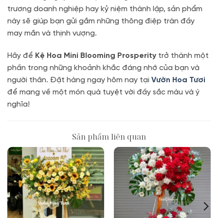
trương doanh nghiệp hay kỷ niệm thành lập, sản phẩm
này sẽ giúp bạn gửi gắm những thông điệp tràn đầy
may mắn và thịnh vượng.
Hãy để
Kệ Hoa Mini Blooming Prosperity
trở thành một
phần trong những khoảnh khắc đáng nhớ của bạn và
người thân. Đặt hàng ngay hôm nay tại
Vườn Hoa Tươi
để mang về một món quà tuyệt vời đầy sắc màu và ý
nghĩa!
Sản phẩm liên quan