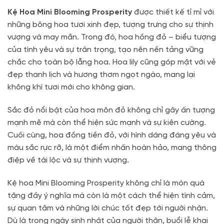
Kệ Hoa Mini Blooming Prosperity
được thiết kế tỉ mỉ với
những bông hoa tươi xinh đẹp, tượng trưng cho sự thịnh
vượng và may mắn. Trong đó, hoa hồng đỏ – biểu tượng
của tình yêu và sự trân trọng, tạo nên nền tảng vững
chắc cho toàn bộ lẵng hoa. Hoa lily cũng góp mặt với vẻ
đẹp thanh lịch và hương thơm ngọt ngào, mang lại
không khí tươi mới cho không gian.
Sắc đỏ nổi bật của hoa môn đỏ không chỉ gây ấn tượng
mạnh mẽ mà còn thể hiện sức mạnh và sự kiên cường.
Cuối cùng, hoa đồng tiền đỏ, với hình dáng đáng yêu và
màu sắc rực rỡ, là một điểm nhấn hoàn hảo, mang thông
điệp về tài lộc và sự thịnh vượng.
Kệ hoa Mini Blooming Prosperity không chỉ là món quà
tặng đầy ý nghĩa mà còn là một cách thể hiện tình cảm,
sự quan tâm và những lời chúc tốt đẹp tới người nhận.
Dù là trong ngày sinh nhật của người thân, buổi lễ khai