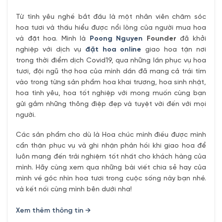
Từ tình yêu nghề bắt đầu là một nhân viên chăm sóc
hoa tươi và thấu hiểu được nổi lòng của người mua hoa
và đặt hoa. Mình là
Poong Nguyen
Founder
đã khởi
nghiệp với dịch vụ
đặt hoa online
giao hoa tận nơi
trong thời điểm dịch Covid19, qua những lần phục vụ hoa
tươi, đội ngũ thợ hoa của mình dần đã mang cả trái tím
vào trong từng sản phẩm hoa khai trương, hoa sinh nhật,
hoa tình yêu, hoa tốt nghiệp với mong muốn cùng bạn
gửi gắm những thông điệp đẹp và tuyệt vời đến với mọi
người.
Các sản phẩm cho dù là Hoa chúc mình điều được mình
cẩn thận phục vụ và ghi nhận phản hồi khi giao hoa để
luôn mang đến trải nghiệm tốt nhất cho khách hàng của
mình. Hãy cùng xem qua những bài viết chia sẻ hay của
mình về góc nhìn hoa tươi trong cuộc sống này bạn nhé.
và kết nối cùng mình bên dưới nha!
Xem thêm thông tin →