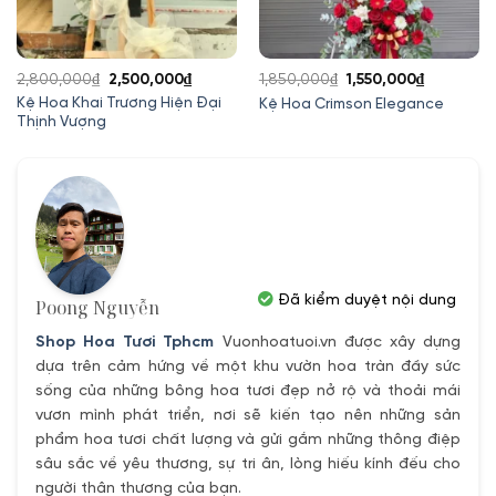
Giá
Giá
Giá
Giá
2,800,000
₫
2,500,000
₫
1,850,000
₫
1,550,000
₫
gốc
hiện
gốc
hiện
Kệ Hoa Khai Trương Hiện Đại
Kệ Hoa Crimson Elegance
Thịnh Vượng
là:
tại
là:
tại
2,800,000₫.
là:
1,850,000₫.
là:
2,500,000₫.
1,550,000
Đã kiểm duyệt nội dung
Poong Nguyễn
Shop Hoa Tươi Tphcm
Vuonhoatuoi.vn được xây dựng
dựa trên cảm hứng về một khu vườn hoa tràn đầy sức
sống của những bông hoa tươi đẹp nở rộ và thoải mái
vươn mình phát triển, nơi sẽ kiến tạo nên những sản
phẩm hoa tươi chất lượng và gửi gắm những thông điệp
sâu sắc về yêu thương, sự tri ân, lòng hiếu kính đếu cho
người thân thương của bạn.