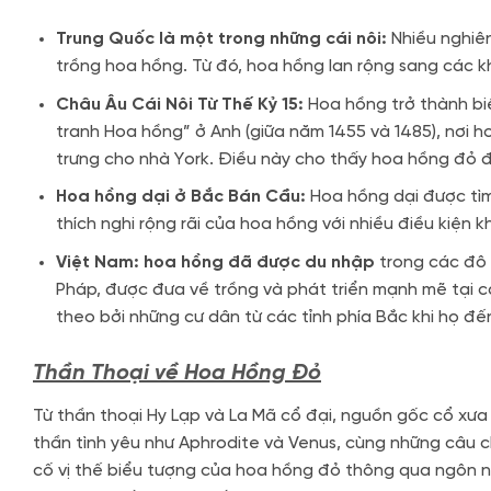
Trung Quốc là một trong những cái nôi:
Nhiều nghiên
trồng hoa hồng. Từ đó, hoa hồng lan rộng sang các kh
Châu Âu Cái Nôi Từ Thế Kỷ 15:
Hoa hồng trở thành biể
tranh Hoa hồng” ở Anh (giữa năm 1455 và 1485), nơi 
trưng cho nhà York. Điều này cho thấy hoa hồng đỏ 
Hoa hồng dại ở Bắc Bán Cầu:
Hoa hồng dại được tìm
thích nghi rộng rãi của hoa hồng với nhiều điều kiện kh
Việt Nam: hoa hồng đã được du nhập
trong các đô 
Pháp, được đưa về trồng và phát triển mạnh mẽ tại
theo bởi những cư dân từ các tỉnh phía Bắc khi họ đ
Thần Thoại về Hoa Hồng Đỏ
Từ thần thoại Hy Lạp và La Mã cổ đại, nguồn gốc cổ xưa
thần tình yêu như Aphrodite và Venus, cùng những câu chu
cố vị thế biểu tượng của hoa hồng đỏ thông qua ngôn ngữ