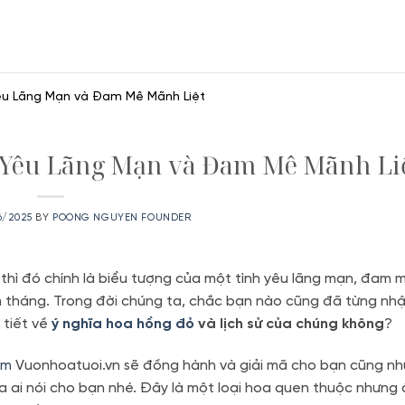
êu Lãng Mạn và Đam Mê Mãnh Liệt
 Yêu Lãng Mạn và Đam Mê Mãnh Li
6/2025
BY
POONG NGUYEN FOUNDER
thì đó chính là biểu tượng của một tình yêu lãng mạn, đam 
ăm tháng. Trong đời chúng ta, chắc bạn nào cũng đã từng nh
 tiết về
ý nghĩa hoa hồng đỏ
và lịch sử của chúng không
?
cm
Vuonhoatuoi.vn sẽ đồng hành và giải mã cho bạn cũng nh
ai nói cho bạn nhé. Đây là một loại hoa quen thuộc nhưng 