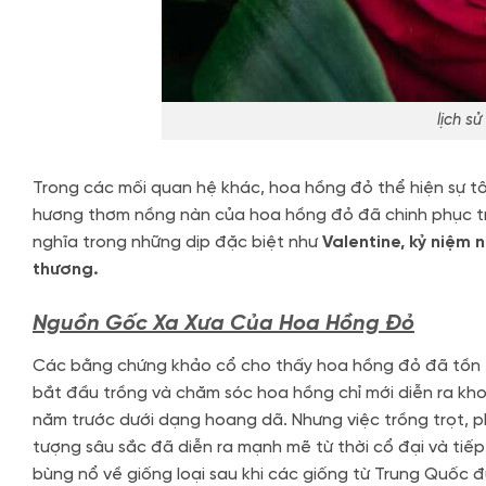
lịch s
Trong các mối quan hệ khác, hoa hồng đỏ thể hiện sự tô
hương thơm nồng nàn của hoa hồng đỏ đã chinh phục trái
nghĩa trong những dịp đặc biệt như
Valentine, kỷ niệm 
thương.
Nguồn Gốc Xa Xưa Của Hoa Hồng Đỏ
Các bằng chứng khảo cổ cho thấy hoa hồng đỏ đã tồn tại
bắt đầu trồng và chăm sóc hoa hồng chỉ mới diễn ra k
năm trước dưới dạng hoang dã. Nhưng việc trồng trọt, ph
tượng sâu sắc đã diễn ra mạnh mẽ từ thời cổ đại và tiếp 
bùng nổ về giống loại sau khi các giống từ Trung Quốc đ