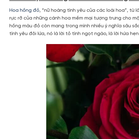
Hoa hồng đỏ
, “nữ hoàng tình yêu của các loài hoa”, từ
rực rỡ của những cánh hoa mềm mại tượng trưng cho một 
hồng màu đỏ còn mang trong mình nhiều ý nghĩa sâu sắc
tình yêu đôi lứa, nó là lời tỏ tình ngọt ngào, là lời hứa h