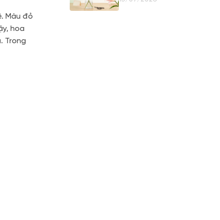
Giữ Nụ
ê. Màu đỏ
ậy, hoa
. Trong