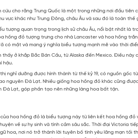
 cứu cho rằng Trung Quốc là một trong những nơi đầu tiên 
u vực khác như Trung Đông, châu Âu và sau đó là toàn thế g
u tượng quan trọng trong lịch sử châu Âu, nổi bật nhất là tr
hoa hồng đỏ tượng trưng cho nhà Lancaster và hoa hồng trắ
đã có mặt và mang ý nghĩa biểu tượng mạnh mẽ vào thời điể
 thấy ở khắp Bắc Bán Cầu, từ Alaska đến Mexico. Điều này c
í hậu.
thị nghỉ dưỡng được hình thành từ thế kỷ 19, có nguồn gốc t
 cao nguyên Đà Lạt. Nhiều giống hoa hồng đỏ khác cũng đượ
ến Đà Lạt, góp phần tạo nên những làng hoa bất tận.
 của hoa hồng đỏ là biểu tượng này từ liên kết hoa hồng đỏ 
yện về sự hy sinh và tình cảm sâu sắc. Thời đại Victoria tiế
 hoa, nơi nó trở thành lời tuyên bố tình yêu lãng mạn tối t