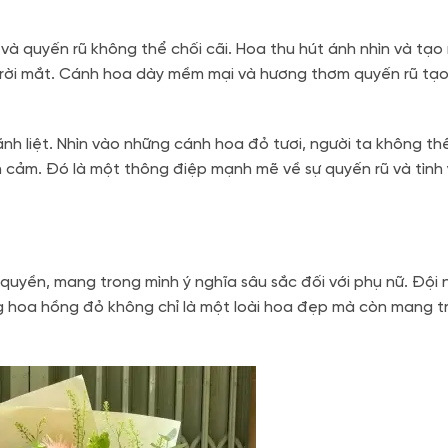
và quyến rũ không thể chối cãi. Hoa thu hút ánh nhìn và tạo
ể rời mắt. Cánh hoa dày mềm mại và hương thơm quyến rũ tạ
h liệt. Nhìn vào những cánh hoa đỏ tươi, người ta không th
 cảm. Đó là một thông điệp mạnh mẽ về sự quyến rũ và tình
 quyền, mang trong mình ý nghĩa sâu sắc đối với phụ nữ. Đội
g hoa hồng đỏ không chỉ là một loài hoa đẹp mà còn mang t