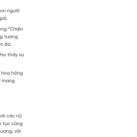
con người
iới.
ong “Chiến
ng tượng
m đó.
ho thấy sự
ừ hoa hồng
c mang
với các nữ
p tục củng
hượng, với