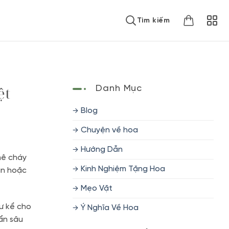
Tìm kiếm
ệt
Danh Mục
Blog
Chuyện về hoa
Hướng Dẫn
mê cháy
Kinh Nghiệm Tặng Hoa
ận hoặc
Mẹo Vặt
ư kể cho
Ý Nghĩa Về Hoa
ẩn sâu