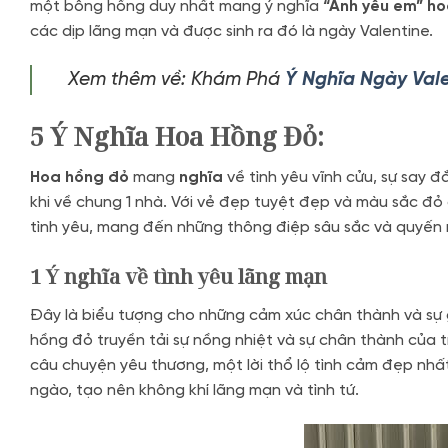
một bông hồng duy nhất mang ý nghĩa
“Anh yêu em” ho
các dịp lãng mạn và được sinh ra đó là ngày Valentine.
Xem thêm về: Khám Phá
Ý Nghĩa Ngày Val
5 Ý Nghĩa Hoa Hồng Đỏ:
Hoa hồng đỏ
mang
nghĩa
về tình yêu vĩnh cửu, sự say đ
khi về chung 1 nhà. Với vẻ đẹp tuyệt đẹp và màu sắc đỏ
tình yêu, mang đến những thông điệp sâu sắc và quyến r
1 Ý nghĩa về tình yêu lãng mạn
Đây là biểu tượng cho những cảm xúc chân thành và sự 
hồng đỏ truyền tải sự nồng nhiệt và sự chân thành của t
câu chuyện yêu thương, một lời thổ lộ tình cảm đẹp nh
ngào, tạo nên không khí lãng mạn và tình tứ.