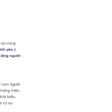
u sa cùng
ình yêu
ý
 tặng người
c con người
hàng triệu
ghĩa biểu
à có sự