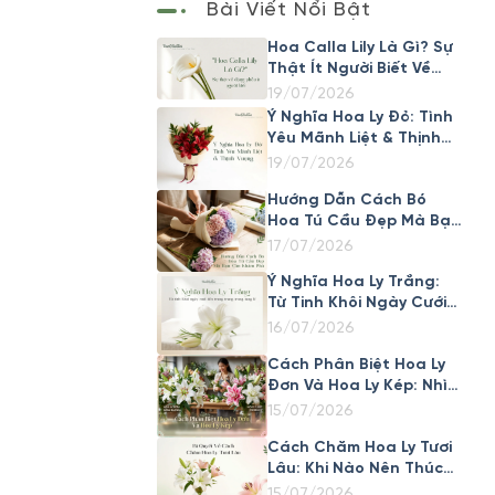
Bài Viết Nổi Bật
Hoa Calla Lily Là Gì? Sự
Thật Ít Người Biết Về
Loài Hoa Đẹp Này
19/07/2026
Ý Nghĩa Hoa Ly Đỏ: Tình
Yêu Mãnh Liệt & Thịnh
Vượng
19/07/2026
Hướng Dẫn Cách Bó
Hoa Tú Cầu Đẹp Mà Bạn
Cần Khám Phá
17/07/2026
Ý Nghĩa Hoa Ly Trắng:
Từ Tinh Khôi Ngày Cưới
Đến Trang Trọng Trong
16/07/2026
Tang Lễ
Cách Phân Biệt Hoa Ly
Đơn Và Hoa Ly Kép: Nhìn
Cánh Là Biết Ngay
15/07/2026
Cách Chăm Hoa Ly Tươi
Lâu: Khi Nào Nên Thúc
Nở Nhanh, Khi Nào Nên
15/07/2026