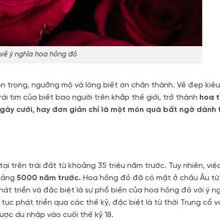
ử về ý nghĩa hoa hồng đỏ
n trọng, ngưỡng mộ và lòng biết ơn chân thành. Vẻ đẹp kiê
 tim của biết bao người trên khắp thế giới, trở thành
hoa t
ngày cưới, hay đơn giản chỉ là một món quà bất ngờ dành
 trên trái đất từ khoảng 35 triệu năm trước. Tuy nhiên, việ
hoảng
5000 năm trước.
Hoa hồng đỏ đã có mặt ở châu Âu từ 
át triển và đặc biệt là sự phổ biến của hoa hồng đỏ với ý n
tục phát triển qua các thế kỷ, đặc biệt là từ thời Trung cổ v
ược du nhập vào cuối thế kỷ 18.