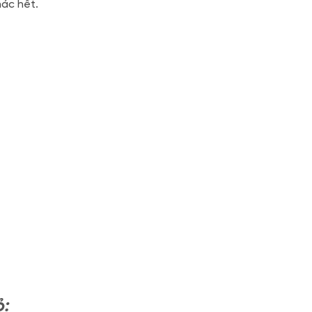
hác hết.
ỏ: