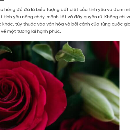
 lâu hồng đỏ đã là biểu tượng bất diệt của tình yêu và đam m
tình yêu nồng cháy, mãnh liệt và đầy quyến rũ. Không chỉ v
 khác, tùy thuộc vào văn hóa và bối cảnh của từng quốc gia
ẹn về một tương lai hạnh phúc.