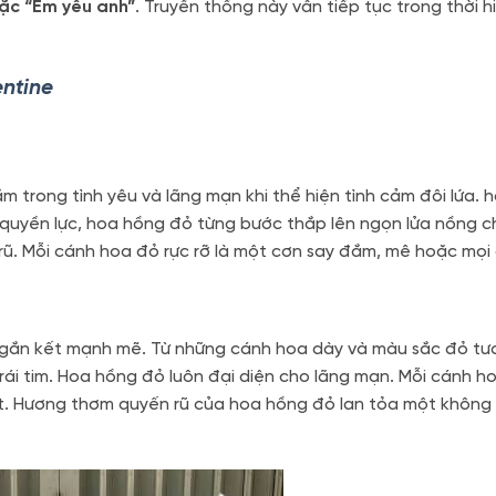
ặc “Em yêu anh”
. Truyền thống này vẫn tiếp tục trong thời h
entine
ắm trong tình yêu và lãng mạn khi thể hiện tình cảm đôi lứa.
 quyền lực, hoa hồng đỏ từng bước thắp lên ngọn lửa nồng 
ũ. Mỗi cánh hoa đỏ rực rỡ là một cơn say đắm, mê hoặc mọi 
gắn kết mạnh mẽ. Từ những cánh hoa dày và màu sắc đỏ tươ
rái tim. Hoa hồng đỏ luôn đại diện cho lãng mạn. Mỗi cánh h
ất. Hương thơm quyến rũ của hoa hồng đỏ lan tỏa một không