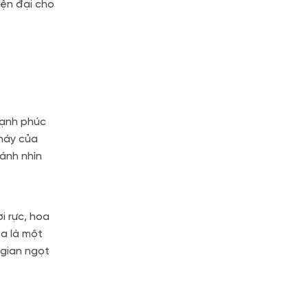
iện đại cho
 hạnh phúc
cháy của
ánh nhìn
i rực, hoa
oa là một
 gian ngọt