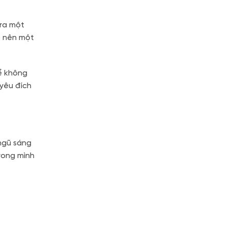
 ra một
o nên một
ể không
 yêu đích
 ngũ sáng
rong mình