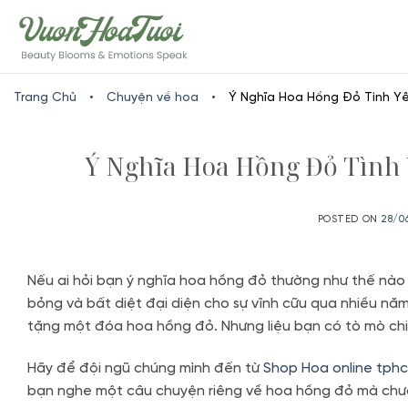
Skip
www.vuonhoatuoi.vn
to
content
Trang Chủ
•
Chuyện về hoa
•
Ý Nghĩa Hoa Hồng Đỏ Tình Y
Ý Nghĩa Hoa Hồng Đỏ Tình
POSTED ON
28/0
Nếu ai hỏi bạn ý nghĩa hoa hồng đỏ thường như thế nào 
bỏng và bất diệt đại diện cho sự vĩnh cữu qua nhiều n
tặng một đóa hoa hồng đỏ. Nhưng liệu bạn có tò mò chi
Hãy để đội ngũ chúng mình đến từ
Shop Hoa online tph
bạn nghe một câu chuyện riêng về hoa hồng đỏ mà chưa 