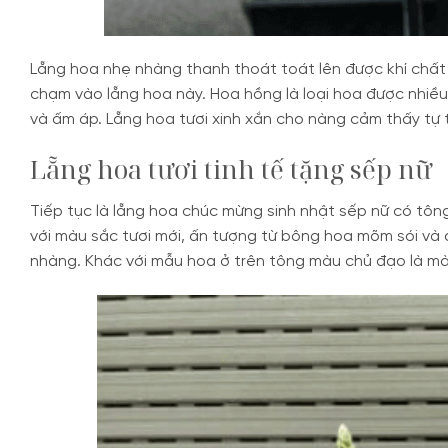
Lẵng hoa nhẹ nhàng thanh thoát toát lên được khí chất n
chạm vào lẵng hoa này. Hoa hồng là loại hoa được nhiều
và ấm áp. Lẵng hoa tươi xinh xắn cho nàng cảm thấy tự ti
Lẵng hoa tươi tinh tế tặng sếp nữ
Tiếp tục là lẵng hoa chúc mừng sinh nhật sếp nữ có tô
với màu sắc tươi mới, ấn tượng từ bông hoa mõm sói và
nhàng. Khác với mẫu hoa ở trên tông màu chủ đạo là mà