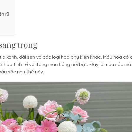
ến rũ
sang trọng
tia xanh, đài sen và các loại hoa phụ kiện khác. Mẫu hoa có
i hòa tinh tế với tông màu hồng nổi bật. Đây là màu sắc mà 
màu sắc như thế này.