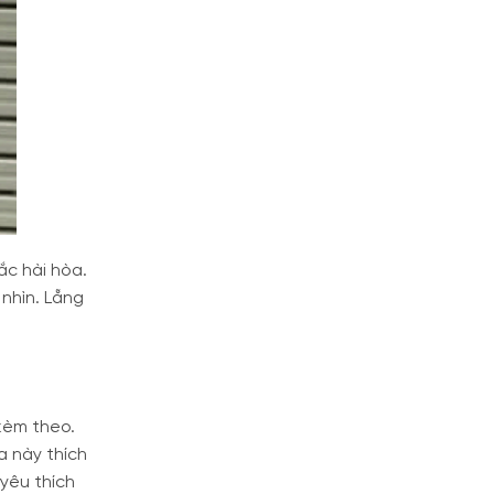
ắc hài hòa.
 nhìn. Lẵng
kèm theo.
a này thích
yêu thích