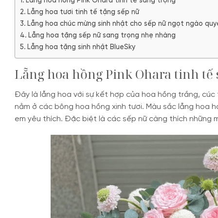
Lẵng hoa hồng Pink Ohara tinh tế sang trọng
Lẵng hoa tươi tinh tế tặng sếp nữ
Lẵng hoa chúc mừng sinh nhật cho sếp nữ ngọt ngào quy
Lẵng hoa tặng sếp nữ sang trọng nhẹ nhàng
Lẵng hoa tặng sinh nhật BlueSky
Lẵng hoa hồng Pink Ohara tinh tế 
Đây là lẵng hoa với sự kết hợp của hoa hồng trắng, cúc 
nằm ở các bông hoa hồng xinh tươi. Màu sắc lẵng hoa hà
em yêu thích. Đặc biệt là các sếp nữ càng thích những 