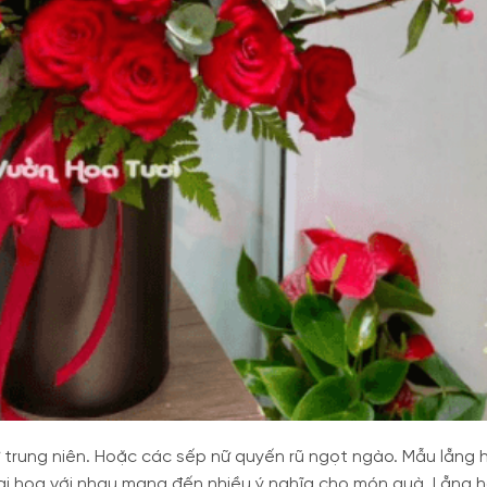
 trung niên. Hoặc các sếp nữ quyến rũ ngọt ngào. Mẫu lẵng 
 loại hoa với nhau mang đến nhiều ý nghĩa cho món quà. Lẵng