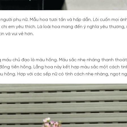
gười phụ nữ. Mẫu hoa tươi tắn và hấp dẫn. Lôi cuốn mọi ánh
 chị em yêu thích. Là loài hoa mang đến ý nghĩa yêu thương
n và vui vẻ hơn.
ng màu chủ đạo là màu hồng. Màu sắc nhẹ nhàng thanh thoát
 đồng tiền hồng. Lẵng hoa này kết hợp màu sắc một cách tin
u hồng. Hợp với các sếp nữ có tính cách nhẹ nhàng, ngọt ng