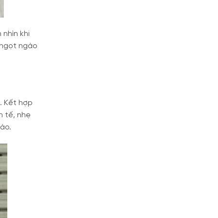
 nhìn khi
, ngọt ngào
. Kết hợp
h tế, nhẹ
ào.