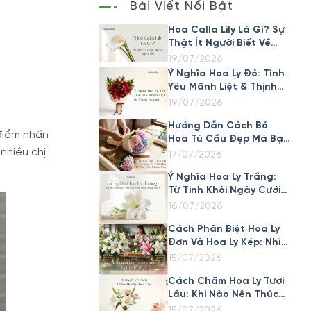
Bài Viết Nổi Bật
Hoa Calla Lily Là Gì? Sự
Thật Ít Người Biết Về
Loài Hoa Đẹp Này
19/07/2026
Ý Nghĩa Hoa Ly Đỏ: Tình
Yêu Mãnh Liệt & Thịnh
Vượng
19/07/2026
Hướng Dẫn Cách Bó
 điểm nhấn
Hoa Tú Cầu Đẹp Mà Bạn
nhiều chị
Cần Khám Phá
17/07/2026
Ý Nghĩa Hoa Ly Trắng:
Từ Tinh Khôi Ngày Cưới
Đến Trang Trọng Trong
16/07/2026
Tang Lễ
Cách Phân Biệt Hoa Ly
Đơn Và Hoa Ly Kép: Nhìn
Cánh Là Biết Ngay
15/07/2026
Cách Chăm Hoa Ly Tươi
Lâu: Khi Nào Nên Thúc
Nở Nhanh, Khi Nào Nên
15/07/2026