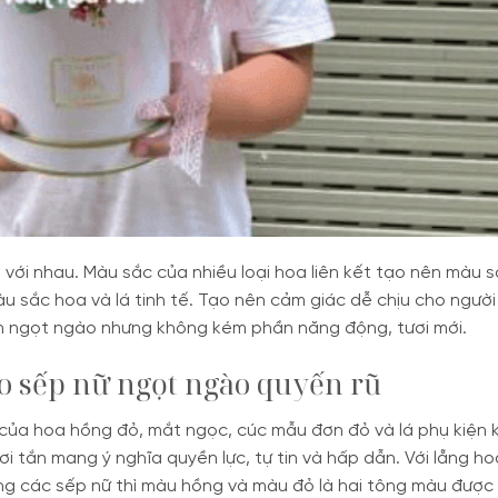
ới nhau. Màu sắc của nhiều loại hoa liên kết tạo nên màu s
 sắc hoa và lá tinh tế. Tạo nên cảm giác dễ chịu cho người
ần ngọt ngào nhưng không kém phần năng động, tươi mới.
o sếp nữ ngọt ngào quyến rũ
 của hoa hồng đỏ, mắt ngọc, cúc mẫu đơn đỏ và lá phụ kiện 
i tắn mang ý nghĩa quyền lực, tự tin và hấp dẫn. Với lẵng ho
ặng các sếp nữ thì màu hồng và màu đỏ là hai tông màu được 