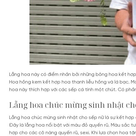
Lẵng hoa này có điểm nhấn bởi những bông hoa kết hợp v
Hoa hồng kem kết hợp hoa thanh liễu hồng và lá bạc. Màu
hoa này thích hợp với các sếp cá tính một chút. Có ph
Lẵng hoa chúc mừng sinh nhật ch
Lẵng hoa chúc mừng sinh nhật cho sếp nữ là sự kết hợp
Đây là lẵng hoa nổi bật với màu đỏ quyến rũ. Màu sắc tươ
hợp cho các cô nàng quyến rũ, sexi. Khi lựa chọn hoa t