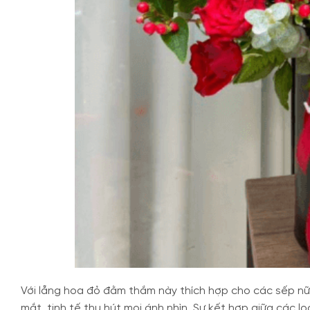
Với lẵng hoa đỏ đằm thắm này thích hợp cho các sếp nữ
mắt, tinh tế thu hút mọi ánh nhìn. Sự kết hợp giữa các