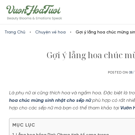
Skip
www.vuonhoatuoi.vn
to
content
Trang Chủ
•
Chuyện về hoa
•
Gợi ý lẵng hoa chúc mừng sin
Gợi ý lẵng hoa chúc mừ
POSTED ON
08/
Là phụ nữ ai cũng thích hoa và ngắm hoa. Đặc biệt là tr
hoa chúc mừng sinh nhật cho sếp nữ
phù hợp có rất nhi
hợp cho các sếp nữ mà bạn có thể tham khảo tại
Vườn 
MỤC LỤC