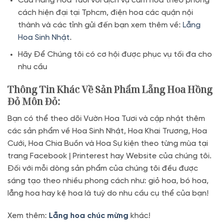
Cửa Hàng Hoa Tươi với dịch vụ cắm hoa theo phong
cách hiện đại tại Tphcm, điện hoa các quận nội
thành và các tỉnh gửi đến bạn xem thêm về:
Lẵng
Hoa Sinh Nhật
.
Hãy Để Chúng tôi có cơ hội được phục vụ tối đa cho
nhu cầu
Thông Tin Khác Về Sản Phẩm Lẵng Hoa Hồng
Đỏ Môn Đỏ
:
Bạn có thể theo dõi Vườn Hoa Tươi và cập nhật thêm
các sản phẩm về Hoa Sinh Nhật, Hoa Khai Trương, Hoa
Cưới, Hoa Chia Buồn và Hoa Sự kiện theo từng mùa tại
trang Facebook | Printerest hay Website của chúng tôi.
Đối với mỗi dòng sản phẩm của chúng tôi đều được
sáng tạo theo nhiều phong cách như: giỏ hoa, bó hoa,
lẵng hoa hay kệ hoa là tuỳ do nhu cầu cụ thể của bạn!
Xem thêm:
Lẵng hoa chúc mừng
khác!