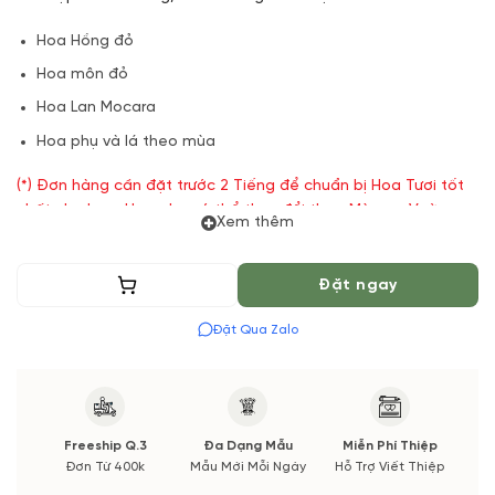
Hoa Hồng đỏ
Hoa môn đỏ
Hoa Lan Mocara
Hoa phụ và lá theo mùa
(*) Đơn hàng cần đặt trước 2 Tiếng để chuẩn bị Hoa Tươi tốt
nhất cho bạn, Hoa phụ có thể thay đổi theo Mùa vụ. Vườn
Xem thêm
Hoa Tươi đảm bảo phong cách cắm, tone màu sắc. Nếu có
thay đổi về Hoa phụ sẽ được thông báo đến Quý khách hàng
xác nhận trước khi cắm.
Thêm vào giỏ
Đặt ngay
Đặt Qua Zalo
Freeship Q.3
Đa Dạng Mẫu
Miễn Phí Thiệp
Đơn Từ 400k
Mẫu Mới Mỗi Ngày
Hỗ Trợ Viết Thiệp