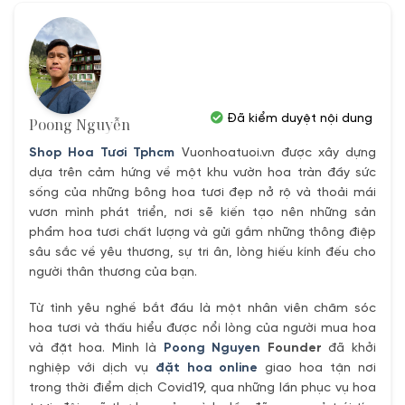
Đã kiểm duyệt nội dung
Poong Nguyễn
Shop Hoa Tươi Tphcm
Vuonhoatuoi.vn được xây dựng
dựa trên cảm hứng về một khu vườn hoa tràn đầy sức
sống của những bông hoa tươi đẹp nở rộ và thoải mái
vươn mình phát triển, nơi sẽ kiến tạo nên những sản
phẩm hoa tươi chất lượng và gửi gắm những thông điệp
sâu sắc về yêu thương, sự tri ân, lòng hiếu kính đếu cho
người thân thương của bạn.
Từ tình yêu nghề bắt đầu là một nhân viên chăm sóc
hoa tươi và thấu hiểu được nổi lòng của người mua hoa
và đặt hoa. Mình là
Poong Nguyen
Founder
đã khởi
nghiệp với dịch vụ
đặt hoa online
giao hoa tận nơi
trong thời điểm dịch Covid19, qua những lần phục vụ hoa