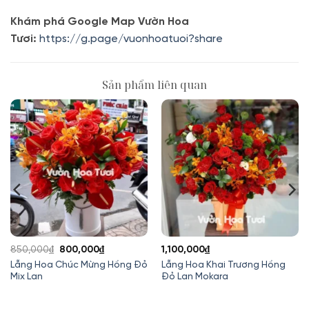
Khám phá Google Map Vườn Hoa
Tươi:
https://g.page/vuonhoatuoi?share
Sản phẩm liên quan
Giá
Giá
850,000
₫
800,000
₫
1,100,000
₫
gốc
hiện
Lẵng Hoa Chúc Mừng Hồng Đỏ
Lẵng Hoa Khai Trương Hồng
Mix Lan
Đỏ Lan Mokara
là:
tại
850,000₫.
là:
₫.
800,000₫.