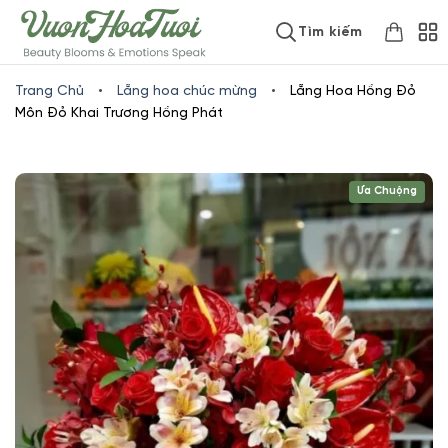
Skip
www.vuonhoatuoi.vn
Tìm kiếm
to
content
Trang Chủ
•
Lẵng hoa chúc mừng
•
Lẵng Hoa Hồng Đỏ
Môn Đỏ Khai Trương Hồng Phát
Ưa Chuộng