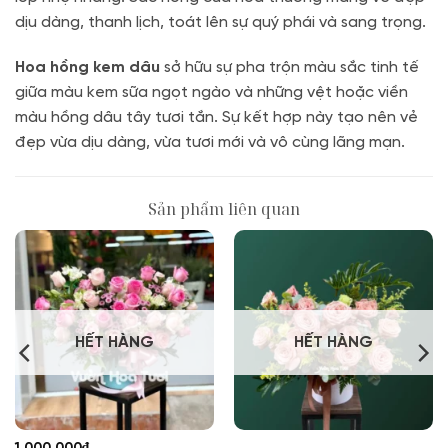
dịu dàng, thanh lịch, toát lên sự quý phái và sang trọng.
Hoa hồng kem dâu
sở hữu sự pha trộn màu sắc tinh tế
giữa màu kem sữa ngọt ngào và những vệt hoặc viền
màu hồng dâu tây tươi tắn. Sự kết hợp này tạo nên vẻ
đẹp vừa dịu dàng, vừa tươi mới và vô cùng lãng mạn.
Sản phẩm liên quan
HẾT HÀNG
HẾT HÀNG