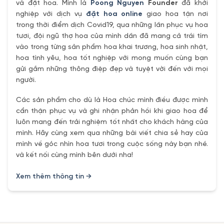
và đặt hoa. Mình là
Poong Nguyen
Founder
đã khởi
nghiệp với dịch vụ
đặt hoa online
giao hoa tận nơi
trong thời điểm dịch Covid19, qua những lần phục vụ hoa
tươi, đội ngũ thợ hoa của mình dần đã mang cả trái tím
vào trong từng sản phẩm hoa khai trương, hoa sinh nhật,
hoa tình yêu, hoa tốt nghiệp với mong muốn cùng bạn
gửi gắm những thông điệp đẹp và tuyệt vời đến với mọi
người.
Các sản phẩm cho dù là Hoa chúc mình điều được mình
cẩn thận phục vụ và ghi nhận phản hồi khi giao hoa để
luôn mang đến trải nghiệm tốt nhất cho khách hàng của
mình. Hãy cùng xem qua những bài viết chia sẻ hay của
mình về góc nhìn hoa tươi trong cuộc sống này bạn nhé.
và kết nối cùng mình bên dưới nha!
Xem thêm thông tin →