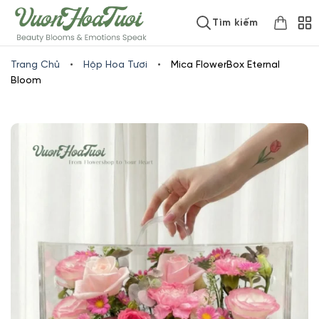
Skip
www.vuonhoatuoi.vn
Tìm kiếm
to
content
Trang Chủ
•
Hộp Hoa Tươi
•
Mica FlowerBox Eternal
Bloom