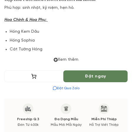
Phù hợp: sinh nhật, kỷ niệm, hẹn hò.
Hoa Chính & Hoa Phụ:
Hồng Kem Dâu
Hồng Sophia
Cát Tường Hồng
Daisy Hồng
Xem thêm
Cẩm Chướng Nhí Hồng
Cẩm Chướng Đơn Hồng
Thêm vào giỏ
Đặt ngay
Hộp Hoa Mica Trong Suốt
Đặt Qua Zalo
Lá + Phụ kiện
(*) Shop hoa tươi với dịch vụ đặt hoa online Vườn Hoa Tươi
đảm bảo phong cách cắm, tone màu sắc.
Freeship Q.3
Đa Dạng Mẫu
Miễn Phí Thiệp
Nếu có thay đổi về Hoa phụ và thời gian giao sẽ được thông
Đơn Từ 400k
Mẫu Mới Mỗi Ngày
Hỗ Trợ Viết Thiệp
báo đến Quý khách hàng xác nhận trước khi cắm hay bó.