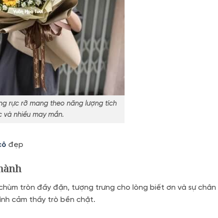
g rực rỡ mang theo năng lượng tích
c và nhiều may mắn.
cô
đẹp
thành
hùm tròn đầy đặn, tượng trưng cho lòng biết ơn và sự chân 
ình cảm thầy trò bền chặt.