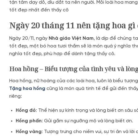
tận tâm dạy dỗ, dìu dắt ta nên người. Mỗi loài hoa mang
tốt đẹp nhất đến thầy cô
Ngày 20 tháng 11 nên tặng hoa gì
Ngày 20/11, ngày
Nhà giáo Việt Nam
, là dịp để chúng t
tốt đẹp, một bó hoa tươi thắm sẽ là món quà ý nghĩa thay
nghĩa tốt đẹp, phù hợp để dành tặng thầy cô.
Hoa hồng – Biểu tượng của tình yêu và lòng
Hoa hồng, nữ hoàng của các loài hoa, luôn là biểu tượng 
Tặng hoa hồng
cũng là món quà tinh tế để gửi đến thầ
riêng:
Hồng đỏ
: Thể hiện sự kính trọng và lòng biết ơn sâu s
Hồng phấn
: Gửi gắm sự ngưỡng mộ và lòng biết ơn.
Hồng vàng
: Tượng trưng cho niềm vui, sự tri ân và lờ