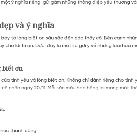
 một ý nghĩa riêng, gửi gắm những thông điệp yêu thương và 
 đẹp và ý nghĩa
a bày tỏ lòng biết ơn sâu sắc đến các thầy cô. Bên cạnh nhữn
 cho lời tri ân. Dưới đây là một số gợi ý về những loài hoa 
 biết ơn
của tình yêu và lòng biết ơn. Không chỉ dành riêng cho tình y
y cô nhân ngày 20/11. Mỗi sắc màu hoa hồng lại mang một th
ắc.
i chúc thành công.