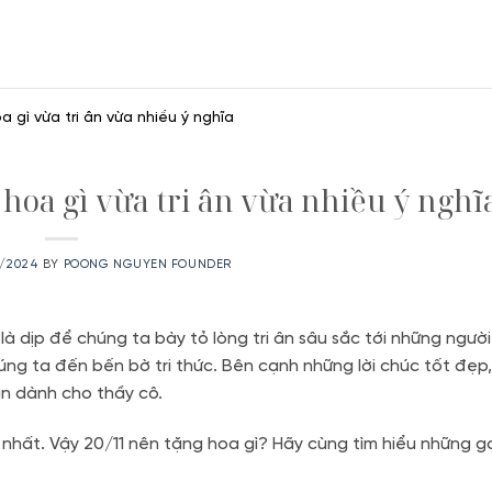
 gì vừa tri ân vừa nhiều ý nghĩa
hoa gì vừa tri ân vừa nhiều ý nghĩ
0/2024
BY
POONG NGUYEN FOUNDER
à dịp để chúng ta bày tỏ lòng tri ân sâu sắc tới những người
húng ta đến bến bờ tri thức. Bên cạnh những lời chúc tốt đẹ
ạn dành cho thầy cô.
 nhất. Vậy 20/11 nên tặng hoa gì? Hãy cùng tìm hiểu những g