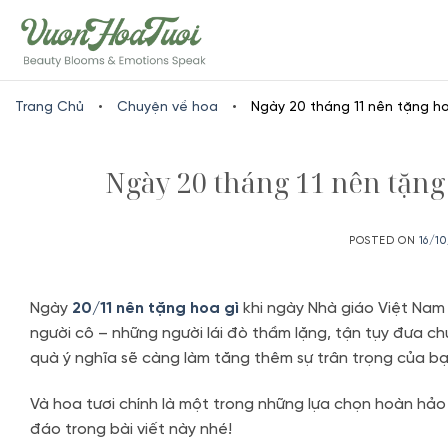
Skip
www.vuonhoatuoi.vn
to
content
Trang Chủ
•
Chuyện về hoa
•
Ngày 20 tháng 11 nên tặng hoa
Ngày 20 tháng 11 nên tặng 
POSTED ON
16/1
Ngày
20/11 nên tặng hoa gì
khi ngày Nhà giáo Việt Nam l
người cô – những người lái đò thầm lặng, tận tụy đưa c
quà ý nghĩa sẽ càng làm tăng thêm sự trân trọng của b
Và hoa tươi chính là một trong những lựa chọn hoàn hảo
đáo trong bài viết này nhé!