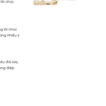
lời chúc
Giữ Nụ
g lời chúc
mang nhiều ý
êu đôi lứa,
ông điệp