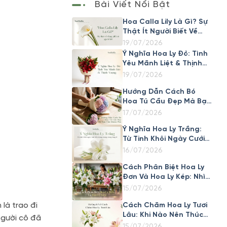
Bài Viết Nổi Bật
Hoa Calla Lily Là Gì? Sự
Thật Ít Người Biết Về
Loài Hoa Đẹp Này
19/07/2026
Ý Nghĩa Hoa Ly Đỏ: Tình
Yêu Mãnh Liệt & Thịnh
Vượng
19/07/2026
Hướng Dẫn Cách Bó
Hoa Tú Cầu Đẹp Mà Bạn
Cần Khám Phá
17/07/2026
Ý Nghĩa Hoa Ly Trắng:
Từ Tinh Khôi Ngày Cưới
Đến Trang Trọng Trong
16/07/2026
Tang Lễ
Cách Phân Biệt Hoa Ly
Đơn Và Hoa Ly Kép: Nhìn
Cánh Là Biết Ngay
15/07/2026
là trao đi
Cách Chăm Hoa Ly Tươi
Lâu: Khi Nào Nên Thúc
người cô đã
Nở Nhanh, Khi Nào Nên
15/07/2026