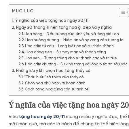
MỤC LỤC
Ý nghĩa của việc tặng hoa ngày 20/11
Ngày 20 tháng 11 nên tặng hoa gì đẹp và ý nghĩa
Hoa hồng – Biểu tượng của tình yêu và lòng biết ơn
Hoa hướng dương – Niềm tin và hy vọng vào tương lai
Hoa cẩm tú cầu – Lòng biết ơn và sự chân thành
Hoa đồng tiền – Sự may mắn và thành công
Hoa sen – Tượng trưng cho sự thanh cao và trí tuệ
Hoa cẩm chướng – Sự kính trọng và lòng biết ơn sâu sắc
Những lưu ý khi chọn hoa tặng thầy cô
“Thấu hiểu” sở thích của thầy cô:
Chọn hoa phù hợp với hoàn cảnh
Cách tặng hoa cũng cần sự tinh tế:
Ý nghĩa của việc tặng hoa ngày 20
Việc
tặng hoa ngày 20/11
mang nhiều ý nghĩa đẹp, thể h
một món quà, mà còn là cách để chúng ta thể hiện lòng b