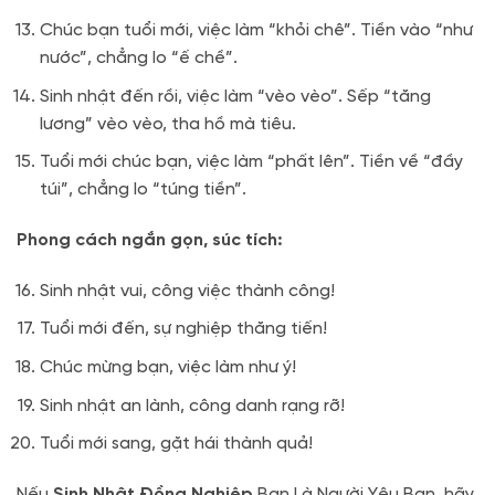
Chúc bạn tuổi mới, việc làm “khỏi chê”. Tiền vào “như
nước”, chẳng lo “ế chề”.
Sinh nhật đến rồi, việc làm “vèo vèo”. Sếp “tăng
lương” vèo vèo, tha hồ mà tiêu.
Tuổi mới chúc bạn, việc làm “phất lên”. Tiền về “đầy
túi”, chẳng lo “túng tiền”.
Phong cách ngắn gọn, súc tích:
Sinh nhật vui, công việc thành công!
Tuổi mới đến, sự nghiệp thăng tiến!
Chúc mừng bạn, việc làm như ý!
Sinh nhật an lành, công danh rạng rỡ!
Tuổi mới sang, gặt hái thành quả!
Nếu
Sinh Nhật Đồng Nghiệp
Bạn Là Người Yêu Bạn, hãy