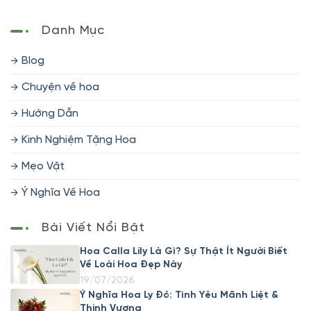
Danh Mục
Blog
Chuyện về hoa
Hướng Dẫn
Kinh Nghiệm Tặng Hoa
Mẹo Vặt
Ý Nghĩa Về Hoa
Bài Viết Nổi Bật
Hoa Calla Lily Là Gì? Sự Thật Ít Người Biết
Về Loài Hoa Đẹp Này
19/07/2026
Ý Nghĩa Hoa Ly Đỏ: Tình Yêu Mãnh Liệt &
Thịnh Vượng