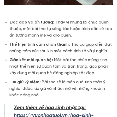
Độc đáo và ấn tượng:
Thay vì những lời chúc quen
thuộc, một bài thơ tự sáng tác hoặc trích dẫn sẽ tạo
ấn tượng mạnh mẽ và khó quên.
Thể hiện tình cảm chân thành:
Thơ ca giúp diễn đạt
những cảm xúc sâu kín một cách tinh tế và ý nghĩa.
Gắn kết mối quan hệ:
Một bài thơ chúc mừng sinh
nhật thể hiện sự quan tâm và trân trọng, góp phần
xây dựng mối quan hệ đồng nghiệp tốt đẹp.
Lưu giữ kỷ niệm:
Bài thơ sẽ là món quà tinh thần ý
nghĩa, được lưu giữ và nhắc nhớ về những khoảnh
khắc đáng nhớ.
Xem thêm về hoa sinh nhật tại:
https://vuonhoatuoi.vn/hoa-sinh-