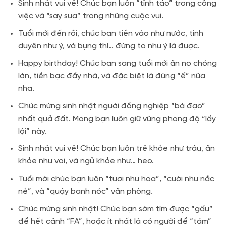
Sinh nhật vui vẻ! Chúc bạn luôn “tỉnh táo” trong công
việc và “say sưa” trong những cuộc vui.
Tuổi mới đến rồi, chúc bạn tiền vào như nước, tình
duyên như ý, và bụng thì… đừng to như ý là được.
Happy birthday! Chúc bạn sang tuổi mới ăn no chóng
lớn, tiền bạc đầy nhà, và đặc biệt là đừng “ế” nữa
nha.
Chúc mừng sinh nhật người đồng nghiệp “bá đạo”
nhất quả đất. Mong bạn luôn giữ vững phong độ “lầy
lội” này.
Sinh nhật vui vẻ! Chúc bạn luôn trẻ khỏe như trâu, ăn
khỏe như voi, và ngủ khỏe như… heo.
Tuổi mới chúc bạn luôn “tươi như hoa”, “cười như nắc
nẻ”, và “quậy banh nóc” văn phòng.
Chúc mừng sinh nhật! Chúc bạn sớm tìm được “gấu”
để hết cảnh “FA”, hoặc ít nhất là có người để “tám”