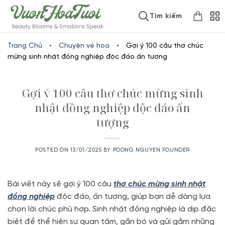
Skip
www.vuonhoatuoi.vn
Tìm kiếm
to
content
Trang Chủ
•
Chuyện về hoa
•
Gợi ý 100 câu thơ chúc
mừng sinh nhật đồng nghiệp độc đáo ấn tượng
Gợi ý 100 câu thơ chúc mừng sinh
nhật đồng nghiệp độc đáo ấn
tượng
POSTED ON
13/01/2025
BY
POONG NGUYEN FOUNDER
Bài viết này sẽ gợi ý 100 câu
thơ chúc mừng sinh nhật
đồng nghiệp
độc đáo, ấn tượng, giúp bạn dễ dàng lựa
chọn lời chúc phù hợp. Sinh nhật đồng nghiệp là dịp đặc
biệt để thể hiện sự quan tâm, gắn bó và gửi gắm những