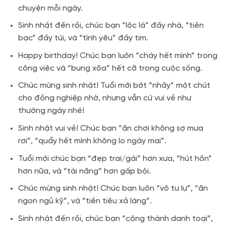
chuyện mỗi ngày.
Sinh nhật đến rồi, chúc bạn “lộc lá” đầy nhà, “tiền
bạc” đầy túi, và “tình yêu” đầy tim.
Happy birthday! Chúc bạn luôn “cháy hết mình” trong
công việc và “bung xõa” hết cỡ trong cuộc sống.
Chúc mừng sinh nhật! Tuổi mới bớt “nhây” một chút
cho đồng nghiệp nhờ, nhưng vẫn cứ vui vẻ như
thường ngày nhé!
Sinh nhật vui vẻ! Chúc bạn “ăn chơi không sợ mưa
rơi”, “quẩy hết mình không lo ngày mai”.
Tuổi mới chúc bạn “đẹp trai/gái” hơn xưa, “hút hồn”
hơn nữa, và “tài năng” hơn gấp bội.
Chúc mừng sinh nhật! Chúc bạn luôn “vô tư lự”, “ăn
ngon ngủ kỹ”, và “tiền tiêu xả láng”.
Sinh nhật đến rồi, chúc bạn “công thành danh toại”,