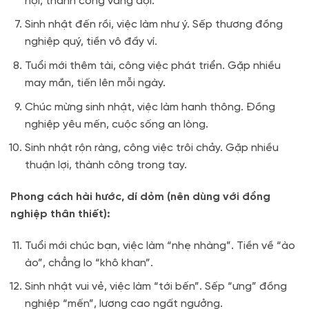
hội, thành công vang dội.
Sinh nhật đến rồi, việc làm như ý. Sếp thương đồng
nghiệp quý, tiền vô đầy ví.
Tuổi mới thêm tài, công việc phát triển. Gặp nhiều
may mắn, tiến lên mỗi ngày.
Chúc mừng sinh nhật, việc làm hanh thông. Đồng
nghiệp yêu mến, cuộc sống an lòng.
Sinh nhật rộn ràng, công việc trôi chảy. Gặp nhiều
thuận lợi, thành công trong tay.
Phong cách hài hước, dí dỏm (nên dùng với đồng
nghiệp thân thiết):
Tuổi mới chúc bạn, việc làm “nhẹ nhàng”. Tiền về “ào
ào”, chẳng lo “khô khan”.
Sinh nhật vui vẻ, việc làm “tới bến”. Sếp “ưng” đồng
nghiệp “mến”, lương cao ngất ngưởng.