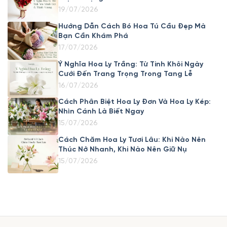
19/07/2026
Hướng Dẫn Cách Bó Hoa Tú Cầu Đẹp Mà
Bạn Cần Khám Phá
17/07/2026
Ý Nghĩa Hoa Ly Trắng: Từ Tinh Khôi Ngày
Cưới Đến Trang Trọng Trong Tang Lễ
16/07/2026
Cách Phân Biệt Hoa Ly Đơn Và Hoa Ly Kép:
Nhìn Cánh Là Biết Ngay
15/07/2026
Cách Chăm Hoa Ly Tươi Lâu: Khi Nào Nên
Thúc Nở Nhanh, Khi Nào Nên Giữ Nụ
15/07/2026