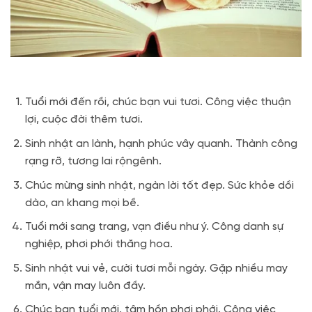
Tuổi mới đến rồi, chúc bạn vui tươi. Công việc thuận
lợi, cuộc đời thêm tươi.
Sinh nhật an lành, hạnh phúc vây quanh. Thành công
rạng rỡ, tương lai rộngênh.
Chúc mừng sinh nhật, ngàn lời tốt đẹp. Sức khỏe dồi
dào, an khang mọi bề.
Tuổi mới sang trang, vạn điều như ý. Công danh sự
nghiệp, phơi phới thăng hoa.
Sinh nhật vui vẻ, cười tươi mỗi ngày. Gặp nhiều may
mắn, vận may luôn đầy.
Chúc bạn tuổi mới, tâm hồn phơi phới. Công việc