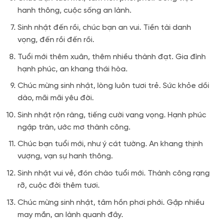
hanh thông, cuộc sống an lành.
Sinh nhật đến rồi, chúc bạn an vui. Tiền tài danh
vọng, đến rồi đến rồi.
Tuổi mới thêm xuân, thêm nhiều thành đạt. Gia đình
hạnh phúc, an khang thái hòa.
Chúc mừng sinh nhật, lòng luôn tươi trẻ. Sức khỏe dồi
dào, mãi mãi yêu đời.
Sinh nhật rộn ràng, tiếng cười vang vọng. Hạnh phúc
ngập tràn, ước mơ thành công.
Chúc bạn tuổi mới, như ý cát tường. An khang thịnh
vượng, vạn sự hanh thông.
Sinh nhật vui vẻ, đón chào tuổi mới. Thành công rạng
rỡ, cuộc đời thêm tươi.
Chúc mừng sinh nhật, tâm hồn phơi phới. Gặp nhiều
may mắn, an lành quanh đây.