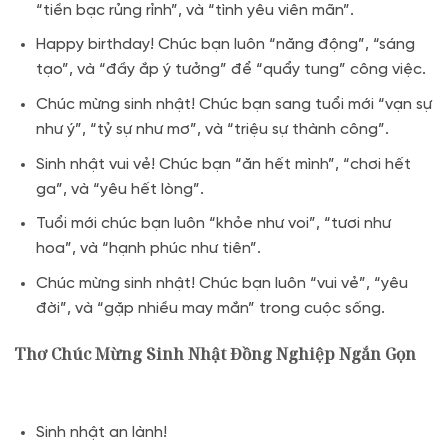
“tiền bạc rủng rỉnh”, và “tình yêu viên mãn”.
Happy birthday! Chúc bạn luôn “năng động”, “sáng
tạo”, và “đầy ắp ý tưởng” để “quẩy tung” công việc.
Chúc mừng sinh nhật! Chúc bạn sang tuổi mới “vạn sự
như ý”, “tỷ sự như mơ”, và “triệu sự thành công”.
Sinh nhật vui vẻ! Chúc bạn “ăn hết mình”, “chơi hết
ga”, và “yêu hết lòng”.
Tuổi mới chúc bạn luôn “khỏe như voi”, “tươi như
hoa”, và “hạnh phúc như tiên”.
Chúc mừng sinh nhật! Chúc bạn luôn “vui vẻ”, “yêu
đời”, và “gặp nhiều may mắn” trong cuộc sống.
Thơ Chúc Mừng Sinh Nhật Đồng Nghiệp Ngắn Gọn
Sinh nhật an lành!