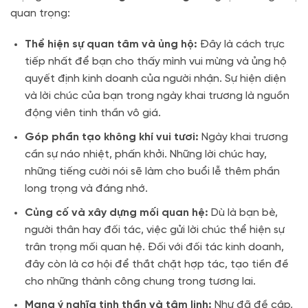
quan trọng:
Thể hiện sự quan tâm và ủng hộ:
Đây là cách trực
tiếp nhất để bạn cho thấy mình vui mừng và ủng hộ
quyết định kinh doanh của người nhận. Sự hiện diện
và lời chúc của bạn trong ngày khai trương là nguồn
động viên tinh thần vô giá.
Góp phần tạo không khí vui tươi:
Ngày khai trương
cần sự náo nhiệt, phấn khởi. Những lời chúc hay,
những tiếng cười nói sẽ làm cho buổi lễ thêm phần
long trọng và đáng nhớ.
Củng cố và xây dựng mối quan hệ:
Dù là bạn bè,
người thân hay đối tác, việc gửi lời chúc thể hiện sự
trân trọng mối quan hệ. Đối với đối tác kinh doanh,
đây còn là cơ hội để thắt chặt hợp tác, tạo tiền đề
cho những thành công chung trong tương lai.
Mang ý nghĩa tinh thần và tâm linh:
Như đã đề cập,