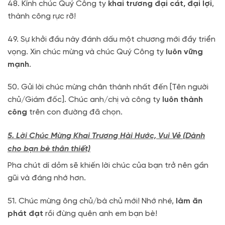
48. Kính chúc Quý Công ty
khai trương đại cát, đại lợi
,
thành công rực rỡ!
49. Sự khởi đầu này đánh dấu một chương mới đầy triển
vọng. Xin chúc mừng và chúc Quý Công ty
luôn vững
mạnh
.
50. Gửi lời chúc mừng chân thành nhất đến [Tên người
chủ/Giám đốc]. Chúc anh/chị và công ty
luôn thành
công
trên con đường đã chọn.
5. Lời Chúc Mừng Khai Trương Hài Hước, Vui Vẻ (Dành
cho bạn bè thân thiết)
Pha chút dí dỏm sẽ khiến lời chúc của bạn trở nên gần
gũi và đáng nhớ hơn.
51. Chúc mừng ông chủ/bà chủ mới! Nhớ nhé,
làm ăn
phát đạt
rồi đừng quên anh em bạn bè!