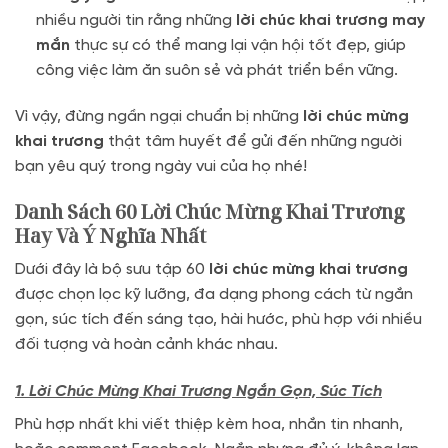
nhiều người tin rằng những
lời chúc khai trương may
mắn
thực sự có thể mang lại vận hội tốt đẹp, giúp
công việc làm ăn suôn sẻ và phát triển bền vững.
Vì vậy, đừng ngần ngại chuẩn bị những
lời chúc mừng
khai trương
thật tâm huyết để gửi đến những người
bạn yêu quý trong ngày vui của họ nhé!
Danh Sách 60 Lời Chúc Mừng Khai Trương
Hay Và Ý Nghĩa Nhất
Dưới đây là bộ sưu tập 60
lời chúc mừng khai trương
được chọn lọc kỹ lưỡng, đa dạng phong cách từ ngắn
gọn, súc tích đến sáng tạo, hài hước, phù hợp với nhiều
đối tượng và hoàn cảnh khác nhau.
1. Lời Chúc Mừng Khai Trương Ngắn Gọn, Súc Tích
Phù hợp nhất khi viết thiệp kèm hoa, nhắn tin nhanh,