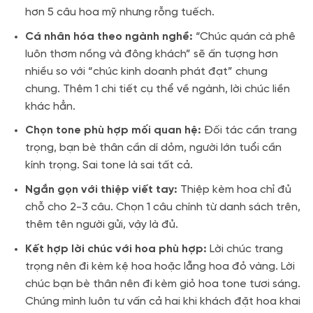
hơn 5 câu hoa mỹ nhưng rỗng tuếch.
Cá nhân hóa theo ngành nghề:
“Chúc quán cà phê
luôn thơm nồng và đông khách” sẽ ấn tượng hơn
nhiều so với “chúc kinh doanh phát đạt” chung
chung. Thêm 1 chi tiết cụ thể về ngành, lời chúc liền
khác hẳn.
Chọn tone phù hợp mối quan hệ:
Đối tác cần trang
trọng, bạn bè thân cần dí dỏm, người lớn tuổi cần
kính trọng. Sai tone là sai tất cả.
Ngắn gọn với thiệp viết tay:
Thiệp kèm hoa chỉ đủ
chỗ cho 2-3 câu. Chọn 1 câu chính từ danh sách trên,
thêm tên người gửi, vậy là đủ.
Kết hợp lời chúc với hoa phù hợp:
Lời chúc trang
trọng nên đi kèm kệ hoa hoặc lẵng hoa đỏ vàng. Lời
chúc bạn bè thân nên đi kèm giỏ hoa tone tươi sáng.
Chúng mình luôn tư vấn cả hai khi khách đặt hoa khai