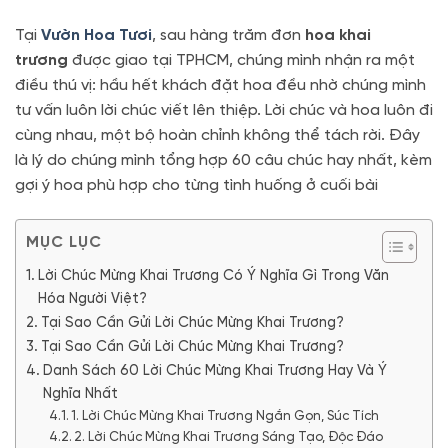
Tại
Vườn Hoa Tươi
, sau hàng trăm đơn
hoa khai
trương
được giao tại TPHCM, chúng mình nhận ra một
điều thú vị: hầu hết khách đặt hoa đều nhờ chúng mình
tư vấn luôn lời chúc viết lên thiệp. Lời chúc và hoa luôn đi
cùng nhau, một bộ hoàn chỉnh không thể tách rời. Đây
là lý do chúng mình tổng hợp 60 câu chúc hay nhất, kèm
gợi ý hoa phù hợp cho từng tình huống ở cuối bài
MỤC LỤC
Lời Chúc Mừng Khai Trương Có Ý Nghĩa Gì Trong Văn
Hóa Người Việt?
Tại Sao Cần Gửi Lời Chúc Mừng Khai Trương?
Tại Sao Cần Gửi Lời Chúc Mừng Khai Trương?
Danh Sách 60 Lời Chúc Mừng Khai Trương Hay Và Ý
Nghĩa Nhất
1. Lời Chúc Mừng Khai Trương Ngắn Gọn, Súc Tích
2. Lời Chúc Mừng Khai Trương Sáng Tạo, Độc Đáo