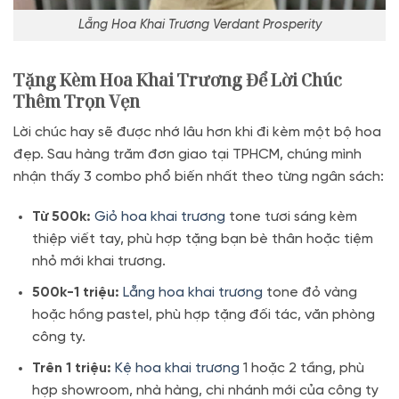
Lẵng Hoa Khai Trương Verdant Prosperity
Tặng Kèm Hoa Khai Trương Để Lời Chúc
Thêm Trọn Vẹn
Lời chúc hay sẽ được nhớ lâu hơn khi đi kèm một bộ hoa
đẹp. Sau hàng trăm đơn giao tại TPHCM, chúng mình
nhận thấy 3 combo phổ biến nhất theo từng ngân sách:
Từ 500k:
Giỏ hoa khai trương
tone tươi sáng kèm
thiệp viết tay, phù hợp tặng bạn bè thân hoặc tiệm
nhỏ mới khai trương.
500k-1 triệu:
Lẵng hoa khai trương
tone đỏ vàng
hoặc hồng pastel, phù hợp tặng đối tác, văn phòng
công ty.
Trên 1 triệu:
Kệ hoa khai trương
1 hoặc 2 tầng, phù
hợp showroom, nhà hàng, chi nhánh mới của công ty