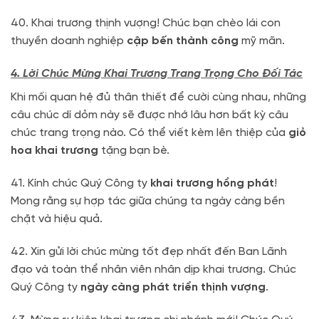
40. Khai trương thịnh vượng! Chúc bạn chèo lái con
thuyền doanh nghiệp
cập bến thành công
mỹ mãn.
4. Lời Chúc Mừng Khai Trương Trang Trọng Cho Đối Tác
Khi mối quan hệ đủ thân thiết để cười cùng nhau, những
câu chúc dí dỏm này sẽ được nhớ lâu hơn bất kỳ câu
chúc trang trọng nào. Có thể viết kèm lên thiệp của
giỏ
hoa khai trương
tặng bạn bè.
41. Kính chúc Quý Công ty
khai trương hồng phát
!
Mong rằng sự hợp tác giữa chúng ta ngày càng bền
chặt và hiệu quả.
42. Xin gửi lời chúc mừng tốt đẹp nhất đến Ban Lãnh
đạo và toàn thể nhân viên nhân dịp khai trương. Chúc
Quý Công ty
ngày càng phát triển thịnh vượng
.