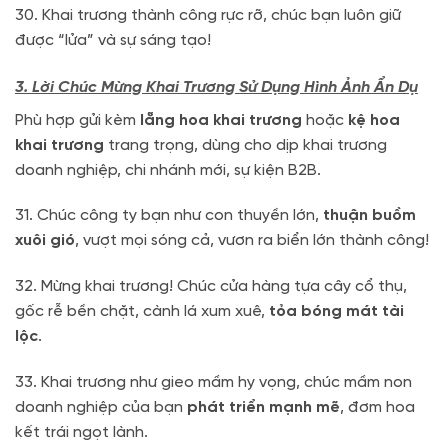
30. Khai trương thành công rực rỡ, chúc bạn luôn giữ
được “lửa” và sự sáng tạo!
3. Lời Chúc Mừng Khai Trương Sử Dụng Hình Ảnh Ẩn Dụ
Phù hợp gửi kèm
lẵng hoa khai trương
hoặc
kệ hoa
khai trương
trang trọng, dùng cho dịp khai trương
doanh nghiệp, chi nhánh mới, sự kiện B2B.
31. Chúc công ty bạn như con thuyền lớn,
thuận buồm
xuôi gió
, vượt mọi sóng cả, vươn ra biển lớn thành công!
32. Mừng khai trương! Chúc cửa hàng tựa cây cổ thụ,
gốc rễ bền chặt, cành lá xum xuê,
tỏa bóng mát tài
lộc
.
33. Khai trương như gieo mầm hy vọng, chúc mầm non
doanh nghiệp của bạn
phát triển mạnh mẽ
, đơm hoa
kết trái ngọt lành.