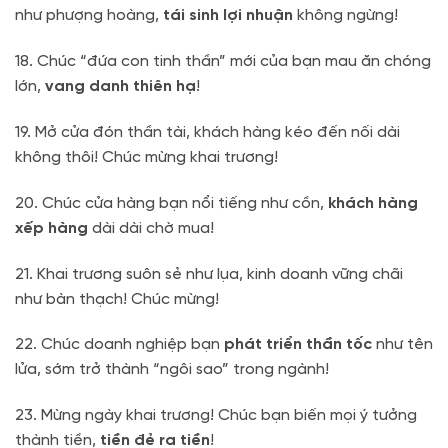
như phượng hoàng,
tái sinh lợi nhuận
không ngừng!
18. Chúc “đứa con tinh thần” mới của bạn mau ăn chóng
lớn,
vang danh thiên hạ
!
19. Mở cửa đón thần tài, khách hàng kéo đến nối dài
không thôi! Chúc mừng khai trương!
20. Chúc cửa hàng bạn nổi tiếng như cồn,
khách hàng
xếp hàng
dài dài chờ mua!
21. Khai trương suôn sẻ như lụa, kinh doanh vững chãi
như bàn thạch! Chúc mừng!
22. Chúc doanh nghiệp bạn
phát triển thần tốc
như tên
lửa, sớm trở thành “ngôi sao” trong ngành!
23. Mừng ngày khai trương! Chúc bạn biến mọi ý tưởng
thành tiền,
tiền đẻ ra tiền
!