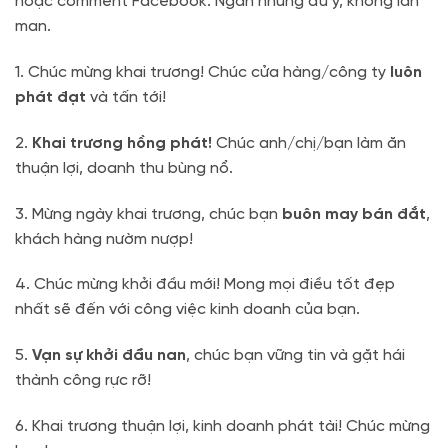
hoặc comment Facebook. Ngắn nhưng đủ ý, không lan
man.
1. Chúc mừng khai trương! Chúc cửa hàng/công ty
luôn
phát đạt
và tấn tới!
2.
Khai trương hồng phát!
Chúc anh/chị/bạn làm ăn
thuận lợi, doanh thu bùng nổ.
3. Mừng ngày khai trương, chúc bạn
buôn may bán đắt
,
khách hàng nườm nượp!
4. Chúc mừng khởi đầu mới! Mong mọi điều tốt đẹp
nhất sẽ đến với công việc kinh doanh của bạn.
5.
Vạn sự khởi đầu nan
, chúc bạn vững tin và gặt hái
thành công rực rỡ!
6. Khai trương thuận lợi, kinh doanh phát tài! Chúc mừng