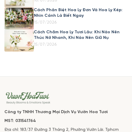
16/07/2026
Cách Phân Biệt Hoa Ly Đơn Và Hoa Ly Kép:
Nhìn Cánh Là Biết Ngay
15/07/2026
Cách Chăm Hoa Ly Tươi Lâu: Khi Nào Nên
Thúc Nở Nhanh, Khi Nào Nên Giữ Nụ
15/07/2026
Công ty TNHH Thương Mại Dịch Vụ Vườn Hoa Tươi
MST: 031541764
Địa chỉ: 183/37 Đường 3 Tháng 2, Phường Vườn Lài. Tphcm