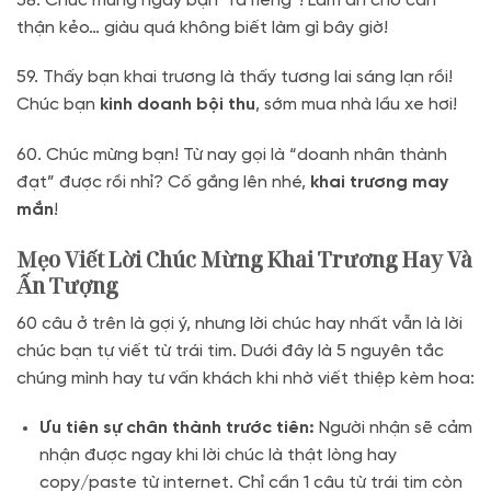
58. Chúc mừng ngày bạn “ra riêng”! Làm ăn cho cẩn
thận kẻo… giàu quá không biết làm gì bây giờ!
59. Thấy bạn khai trương là thấy tương lai sáng lạn rồi!
Chúc bạn
kinh doanh bội thu
, sớm mua nhà lầu xe hơi!
60. Chúc mừng bạn! Từ nay gọi là “doanh nhân thành
đạt” được rồi nhỉ? Cố gắng lên nhé,
khai trương may
mắn
!
Mẹo Viết Lời Chúc Mừng Khai Trương Hay Và
Ấn Tượng
60 câu ở trên là gợi ý, nhưng lời chúc hay nhất vẫn là lời
chúc bạn tự viết từ trái tim. Dưới đây là 5 nguyên tắc
chúng mình hay tư vấn khách khi nhờ viết thiệp kèm hoa:
Ưu tiên sự chân thành trước tiên:
Người nhận sẽ cảm
nhận được ngay khi lời chúc là thật lòng hay
copy/paste từ internet. Chỉ cần 1 câu từ trái tim còn