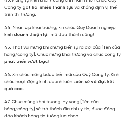
43. Mừng sự kiện khai trương chi nhánh mới! Chúc Quý
Công ty
gặt hái nhiều thành tựu
và khẳng định vị thế
trên thị trường.
44. Nhân dịp khai trương, xin chúc Quý Doanh nghiệp
kinh doanh thuận lợi
, mã đáo thành công!
45. Thật vui mừng khi chứng kiến sự ra đời của [Tên cửa
hàng/công ty]. Chúc mừng khai trương và chúc công ty
phát triển vượt bậc
!
46. Xin chúc mừng bước tiến mới của Quý Công ty. Kính
chúc hoạt động kinh doanh luôn
suôn sẻ và đạt kết
quả cao
.
47. Chúc mừng khai trương! Hy vọng [Tên cửa
hàng/công ty] sẽ trở thành địa chỉ uy tín, được đông
đảo khách hàng tin tưởng lựa chọn.