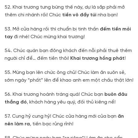
52. Khai trương tưng bừng thế này, dự là sắp phải mở
thêm chi nhánh rồi! Chúc
tiền vô đầy túi
nha bạn!
53. Mở cửa hàng rồi thì chuẩn bị tinh thần
đếm tiền mỏi
tay
đi nhé! Chúc mừng khai trương!
54. Chúc quán bạn đông khách đến nỗi phải thuê thêm
người chỉ để… đếm tiền thôi!
Khai trương hồng phát
!
55. Mừng bạn lên chức ông chủ! Chúc làm ăn suôn sẻ,
sớm ngày “phất” lên để khao anh em một chầu thật lớn!
56. Khai trương hoành tráng quá! Chúc bạn
buôn đâu
thắng đó
, khách hàng yêu quý, đối thủ kiêng nể!
57. Cung hỷ cung hỷ! Chúc cửa hàng mới của bạn
ăn
nên làm ra
, tiền bạc rủng rỉnh!