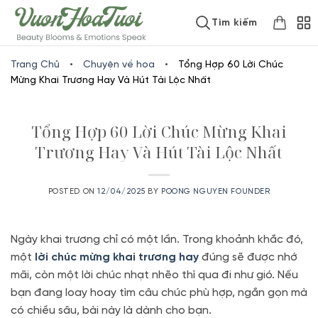
Skip
www.vuonhoatuoi.vn
Tìm kiếm
to
content
Trang Chủ
•
Chuyện về hoa
•
Tổng Hợp 60 Lời Chúc
Mừng Khai Trương Hay Và Hút Tài Lộc Nhất
Tổng Hợp 60 Lời Chúc Mừng Khai
Trương Hay Và Hút Tài Lộc Nhất
POSTED ON
12/04/2025
BY
POONG NGUYEN FOUNDER
Ngày khai trương chỉ có một lần. Trong khoảnh khắc đó,
một
lời chúc mừng khai trương hay
đúng sẽ được nhớ
mãi, còn một lời chúc nhạt nhẽo thì qua đi như gió. Nếu
bạn đang loay hoay tìm câu chúc phù hợp, ngắn gọn mà
có chiều sâu, bài này là dành cho bạn.