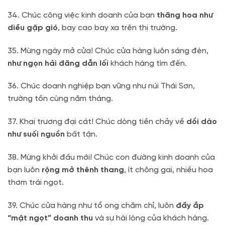
34. Chúc công việc kinh doanh của bạn
thăng hoa như
diều gặp gió
, bay cao bay xa trên thị trường.
35. Mừng ngày mở cửa! Chúc cửa hàng luôn sáng đèn,
như ngọn hải đăng dẫn lối
khách hàng tìm đến.
36. Chúc doanh nghiệp bạn vững như núi Thái Sơn,
trường tồn cùng năm tháng.
37. Khai trương đại cát! Chúc dòng tiền chảy về
dồi dào
như suối nguồn
bất tận.
38. Mừng khởi đầu mới! Chúc con đường kinh doanh của
bạn luôn
rộng mở thênh thang
, ít chông gai, nhiều hoa
thơm trái ngọt.
39. Chúc cửa hàng như tổ ong chăm chỉ, luôn
đầy ắp
“mật ngọt” doanh thu
và sự hài lòng của khách hàng.