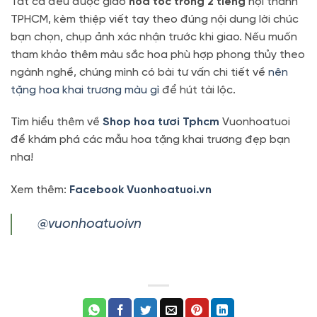
Tất cả đều được giao
hỏa tốc trong 2 tiếng
nội thành
TPHCM, kèm thiệp viết tay theo đúng nội dung lời chúc
bạn chọn, chụp ảnh xác nhận trước khi giao. Nếu muốn
tham khảo thêm màu sắc hoa phù hợp phong thủy theo
ngành nghề, chúng mình có bài tư vấn chi tiết về
nên
tặng hoa khai trương màu gì
để hút tài lộc.
Tìm hiểu thêm về
Shop hoa tươi Tphcm
Vuonhoatuoi
để khám phá các mẫu hoa tặng khai trương đẹp bạn
nha!
Xem thêm:
Facebook Vuonhoatuoi.vn
@vuonhoatuoivn