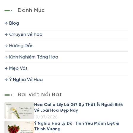
Danh Mục
Blog
Chuyện về hoa
Hướng Dẫn
Kinh Nghiệm Tặng Hoa
Mẹo Vặt
Ý Nghĩa Về Hoa
Bài Viết Nổi Bật
Hoa Calla Lily Là Gì? Sự Thật Ít Người Biết
Về Loài Hoa Đẹp Này
19/07/2026
Ý Nghĩa Hoa Ly Đỏ: Tình Yêu Mãnh Liệt &
Thịnh Vượng