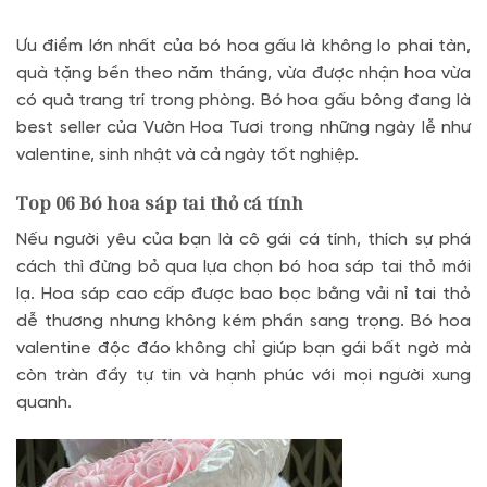
Ưu điểm lớn nhất của bó hoa gấu là không lo phai tàn,
quà tặng bền theo năm tháng, vừa được nhận hoa vừa
có quà trang trí trong phòng. Bó hoa gấu bông đang là
best seller của Vườn Hoa Tươi trong những ngày lễ như
valentine, sinh nhật và cả ngày tốt nghiệp.
Top 06
Bó hoa sáp tai thỏ cá tính
Nếu người yêu của bạn là cô gái cá tính, thích sự phá
cách thì đừng bỏ qua lựa chọn bó hoa sáp tai thỏ mới
lạ. Hoa sáp cao cấp được bao bọc bằng vải nỉ tai thỏ
dễ thương nhưng không kém phần sang trọng. Bó hoa
valentine độc đáo không chỉ giúp bạn gái bất ngờ mà
còn tràn đầy tự tin và hạnh phúc với mọi người xung
quanh.