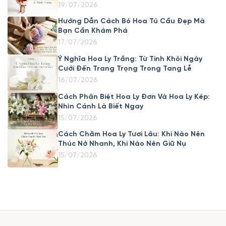
19/07/2026
Hướng Dẫn Cách Bó Hoa Tú Cầu Đẹp Mà
Bạn Cần Khám Phá
17/07/2026
Ý Nghĩa Hoa Ly Trắng: Từ Tinh Khôi Ngày
Cưới Đến Trang Trọng Trong Tang Lễ
16/07/2026
Cách Phân Biệt Hoa Ly Đơn Và Hoa Ly Kép:
Nhìn Cánh Là Biết Ngay
15/07/2026
Cách Chăm Hoa Ly Tươi Lâu: Khi Nào Nên
Thúc Nở Nhanh, Khi Nào Nên Giữ Nụ
15/07/2026