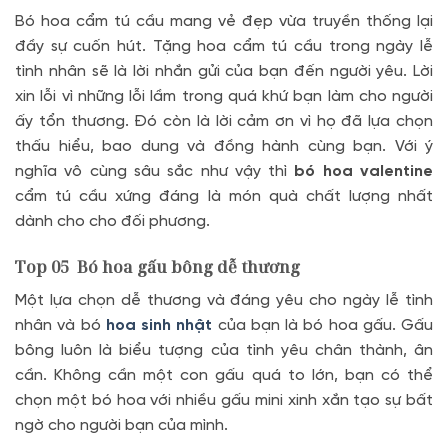
Bó hoa cẩm tú cầu mang vẻ đẹp vừa truyền thống lại
đầy sự cuốn hút. Tặng hoa cẩm tú cầu trong ngày lễ
tình nhân sẽ là lời nhắn gửi của bạn đến người yêu. Lời
xin lỗi vì những lỗi lầm trong quá khứ bạn làm cho người
ấy tổn thương. Đó còn là lời cảm ơn vì họ đã lựa chọn
thấu hiểu, bao dung và đồng hành cùng bạn. Với ý
nghĩa vô cùng sâu sắc như vậy thì
bó hoa valentine
cẩm tú cầu xứng đáng là món quà chất lượng nhất
dành cho cho đối phương.
Top 05
Bó hoa gấu bông dễ thương
Một lựa chọn dễ thương và đáng yêu cho ngày lễ tình
nhân và bó
hoa sinh nhật
của bạn là bó hoa gấu. Gấu
bông luôn là biểu tượng của tình yêu chân thành, ân
cần. Không cần một con gấu quá to lớn, bạn có thể
chọn một bó hoa với nhiều gấu mini xinh xắn tạo sự bất
ngờ cho người bạn của mình.