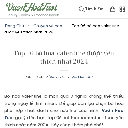
Skip
www.vuonhoatuoi.vn
Tìm kiếm
to
content
Trang Chủ
•
Chuyện về hoa
•
Top 06 bó hoa valentine
được yêu thích nhất 2024
Top 06 bó hoa valentine được yêu
thích nhất 2024
POSTED ON
12/03/2024
BY
BAOTRANCONTENT
Bó hoa valentine là món quà ý nghĩa không thể thiếu
trong ngày lễ tình nhân. Để giúp bạn lựa chọn bó hoa
phù hợp nhất dành cho nửa kia của mình,
Vườn Hoa
Tươi
gợi ý đến bạn top 06
bó hoa valentine
được yêu
thích nhất năm 2024. Hãy cùng khám phá nhé!