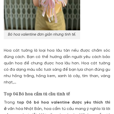
Bó hoa valentine đơn giản nhưng tinh tế.
Hoa cát tường là loại hoa lâu tàn nếu được chăm sóc
đúng cách. Bạn có thể hướng dẫn người yêu cách bảo
quản hoa để chưng được hoa lâu hơn. Hoa cát tường
có đa dạng màu sắc tươi sáng để bạn lựa chọn đúng gu
như hồng trắng, hồng kem, xanh lá cây, tím than, vàng
nhạt,…
Top 04
Bó hoa cẩm tú cầu tinh tế
Trong
top 06 bó hoa valentine được yêu thích thì
ở
văn hóa Nhật Bản, hoa cẩm tú cầu mang ý nghĩa là lời