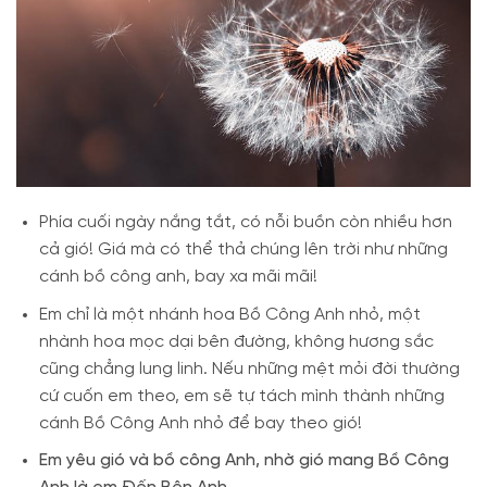
Phía cuối ngày nắng tắt, có nỗi buồn còn nhiều hơn
cả gió! Giá mà có thể thả chúng lên trời như những
cánh bồ công anh, bay xa mãi mãi!
Em chỉ là một nhánh hoa Bồ Công Anh nhỏ, một
nhành hoa mọc dại bên đường, không hương sắc
cũng chẳng lung linh. Nếu những mệt mỏi đời thường
cứ cuốn em theo, em sẽ tự tách mình thành những
cánh Bồ Công Anh nhỏ để bay theo gió!
Em yêu gió và bồ công Anh, nhờ gió mang Bồ Công