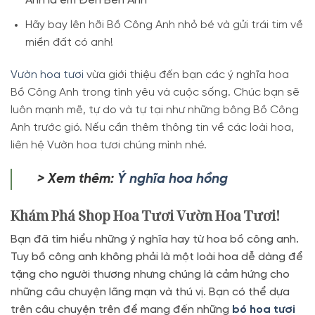
Anh là em Đến Bên Anh
Hãy bay lên hỡi Bồ Công Anh nhỏ bé và gửi trái tim về
miền đất có anh!
Vườn hoa tươi
vừa giới thiệu đến bạn các ý nghĩa hoa
Bồ Công Anh trong tình yêu và cuộc sống. Chúc bạn sẽ
luôn mạnh mẽ, tự do và tự tại như những bông Bồ Công
Anh trước gió. Nếu cần thêm thông tin về các loài hoa,
liên hệ Vườn hoa tươi chúng mình nhé.
> Xem thêm:
Ý nghĩa hoa hồng
Khám Phá Shop Hoa Tươi Vườn Hoa Tươi!
Bạn đã tìm hiểu những ý nghĩa hay từ hoa bồ công anh.
Tuy bồ công anh không phải là một loài hoa dễ dàng để
tặng cho người thương nhưng chúng là cảm hứng cho
những câu chuyện lãng mạn và thú vị. Bạn có thể dựa
trên câu chuyện trên để mang đến những
bó hoa tươi