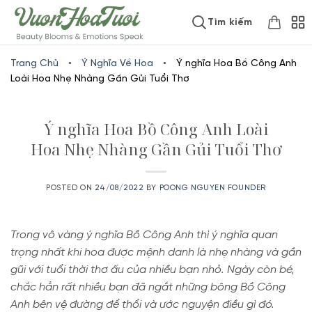
Skip
www.vuonhoatuoi.vn
Tìm kiếm
to
content
Trang Chủ
•
Ý Nghĩa Về Hoa
•
Ý nghĩa Hoa Bồ Công Anh
Loài Hoa Nhẹ Nhàng Gần Gủi Tuổi Thơ
Ý nghĩa Hoa Bồ Công Anh Loài
Hoa Nhẹ Nhàng Gần Gủi Tuổi Thơ
POSTED ON
24/08/2022
BY
POONG NGUYEN FOUNDER
Trong vô vàng ý nghĩa Bồ Công Anh thì ý nghĩa quan
trọng nhất khi hoa được mệnh danh là nhẹ nhàng và gần
gũi với tuổi thời thơ ấu của nhiều bạn nhỏ. Ngày còn bé,
chắc hẳn rất nhiều bạn đã ngắt những bông Bồ Công
Anh bên vệ đường để thổi và ước nguyện điều gì đó.