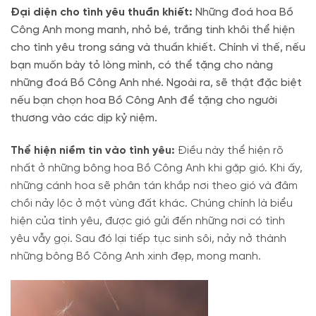
Đại diện cho tình yêu thuần khiết:
Những đoá hoa Bồ
Công Anh mong manh, nhỏ bé, trắng tinh khôi thể hiện
cho tình yêu trong sáng và thuần khiết. Chính vì thế, nếu
bạn muốn bày tỏ lòng mình, có thể tặng cho nàng
những đoá Bồ Công Anh nhé.
Ngoài ra, sẽ thật đặc biệt
nếu bạn chọn hoa Bồ Công Anh để tặng cho người
thương vào các dịp kỷ niệm.
Thể hiện niềm tin vào tình yêu:
Điều này thể hiện rõ
nhất ở những bông hoa Bồ Công Anh khi gặp gió. Khi ấy,
những cánh hoa sẽ phân tán khắp nơi theo gió và đâm
chồi nảy lộc ở một vùng đất khác.
Chúng chính là biểu
hiện của tình yêu, được gió gửi đến những nơi có tình
yêu vẫy gọi. Sau đó lại tiếp tục sinh sôi, nảy nở thành
những bông Bồ Công Anh xinh đẹp, mong manh.