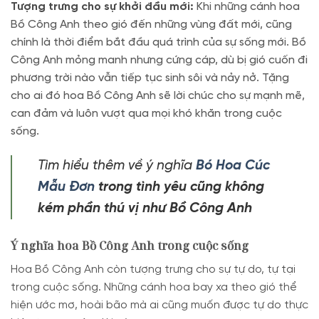
Tượng trưng cho sự khởi đầu mới:
Khi những cánh hoa
Bồ Công Anh theo gió đến những vùng đất mới, cũng
chính là thời điểm bắt đầu quá trình của sự sống mới. Bồ
Công Anh mỏng manh nhưng cứng cáp, dù bị gió cuốn đi
phương trời nào vẫn tiếp tục sinh sôi và nảy nở.
Tặng
cho ai đó hoa Bồ Công Anh sẽ lời chúc cho sự mạnh mẽ,
can đảm và luôn vượt qua mọi khó khăn trong cuộc
sống.
Tìm hiểu thêm về ý nghĩa
Bó Hoa Cúc
Mẫu Đơn
trong tình yêu cũng không
kém phần thú vị như Bồ Công Anh
Ý nghĩa hoa Bồ Công Anh trong cuộc sống
Hoa Bồ Công Anh còn tượng trưng cho sự tự do, tự tại
trong cuộc sống. Những cánh hoa bay xa theo gió thể
hiện ước mơ, hoài bão mà ai cũng muốn được tự do thực