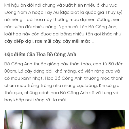
khí hậu ôn đới nói chung và xuất hiện nhiều ở khu vực
Đông Nam Á hoặc Tây Âu (đặc biệt là quốc gia Thuỵ sỹ)
nói riêng. Loài hoa này thường mọc dại ven đường, ven
các sườn đồi nhiều nắng.
Ngoài cái tên Bồ Công Anh,
loài hoa này còn được gọi bằng nhiều tên gọi khác như
cây diếp dại, rau mũi cày, cây mũi má
c,…
Đặc điểm Của Hoa Bồ Công Anh
Bồ Công Anh thuộc giống cây thân thảo, cao từ 50 đến
80cm. Lá cây dáng dài, khá mỏng, có viền răng cưa và
có màu xanh nhạt.
Hoa Bồ Công Anh thường mọc thành
chùm màu trắng trông như những cục bông. Khi có gió
thổi qua, những cánh hoa Bồ Công Anh sẽ vỡ tung và
bay khắp nơi trông rất lạ mắt.