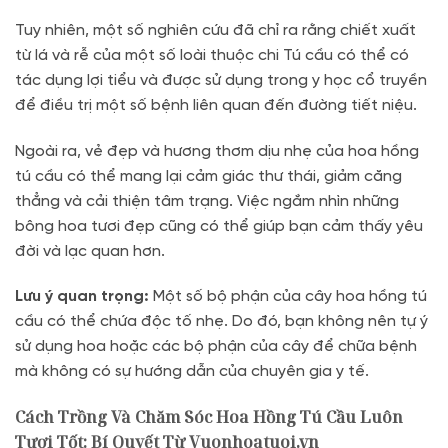
Tuy nhiên, một số nghiên cứu đã chỉ ra rằng chiết xuất
từ lá và rễ của một số loài thuộc chi Tú cầu có thể có
tác dụng lợi tiểu và được sử dụng trong y học cổ truyền
để điều trị một số bệnh liên quan đến đường tiết niệu.
Ngoài ra, vẻ đẹp và hương thơm dịu nhẹ của hoa hồng
tú cầu có thể mang lại cảm giác thư thái, giảm căng
thẳng và cải thiện tâm trạng. Việc ngắm nhìn những
bông hoa tươi đẹp cũng có thể giúp bạn cảm thấy yêu
đời và lạc quan hơn.
Lưu ý quan trọng:
Một số bộ phận của cây hoa hồng tú
cầu có thể chứa độc tố nhẹ. Do đó, bạn không nên tự ý
sử dụng hoa hoặc các bộ phận của cây để chữa bệnh
mà không có sự hướng dẫn của chuyên gia y tế.
Cách Trồng Và Chăm Sóc Hoa Hồng Tú Cầu Luôn
Tươi Tốt: Bí Quyết Từ Vuonhoatuoi.vn