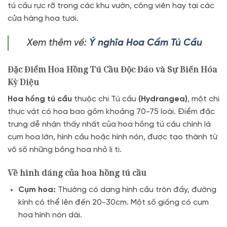
tú cầu rực rỡ trong các khu vườn, công viên hay tại các
cửa hàng hoa tươi.
Xem thêm về:
Ý nghĩa Hoa Cẩm Tú Cầu
Đặc Điểm Hoa Hồng Tú Cầu Độc Đáo và Sự Biến Hóa
Kỳ Diệu
Hoa hồng tú cầu
thuộc chi Tú cầu
(Hydrangea)
, một chi
thực vật có hoa bao gồm khoảng 70-75 loài. Điểm đặc
trưng dễ nhận thấy nhất của hoa hồng tú cầu chính là
cụm hoa lớn, hình cầu hoặc hình nón, được tạo thành từ
vô số những bông hoa nhỏ li ti.
Về hình dáng của hoa hồng tú cầu
Cụm hoa:
Thường có dạng hình cầu tròn đầy, đường
kính có thể lên đến 20-30cm. Một số giống có cụm
hoa hình nón dài.