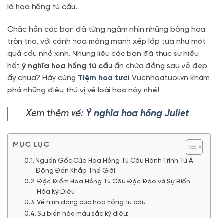
là hoa hồng tú cầu.
Chắc hẳn các bạn đã từng ngắm nhìn những bông hoa
tròn trịa, với cánh hoa mỏng manh xếp lớp tựa như một
quả cầu nhỏ xinh. Nhưng liệu các bạn đã thực sự hiểu
hết
ý nghĩa hoa hồng tú cầu
ẩn chứa đằng sau vẻ đẹp
ấy chưa? Hãy cùng
Tiệm hoa tươi
Vuonhoatuoi.vn khám
phá những điều thú vị về loài hoa này nhé!
Xem thêm về:
Ý nghĩa hoa hồng Juliet
MỤC LỤC
Nguồn Gốc Của Hoa Hồng Tú Cầu Hành Trình Từ Á
Đông Đến Khắp Thế Giới
Đặc Điểm Hoa Hồng Tú Cầu Độc Đáo và Sự Biến
Hóa Kỳ Diệu
Về hình dáng của hoa hồng tú cầu
Sự biến hóa màu sắc kỳ diệu: