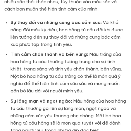
nhiều sắc thái khác nhau, tùy thuộc vào màu sắc và
cách bạn muốn thể hiện tình cảm của mình:
Sự thay đổi và những cung bậc cảm xúc:
Với khả
năng đổi màu kỳ diệu, hoa hồng tú cầu đôi khi được
liên tưởng đến sự thay đổi và những cung bậc cảm
xúc phức tạp trong tình yêu.
Tình cảm chân thành và bền vững:
Màu trắng của
hoa hồng tú cầu thường tượng trưng cho sự tinh
khiết, trong sáng và tình yêu chân thành, bền vững.
Một bó hoa hồng tú cầu trắng có thể là món quà ý
nghĩa để thể hiện tình cảm sâu sắc và mong muốn
gắn bó lâu dài với người mình yêu.
Sự lãng mạn và ngọt ngào:
Màu hồng của hoa hồng
tú cầu thường gợi lên sự lãng mạn, ngọt ngào và
những cảm xúc yêu thương nhẹ nhàng. Một bó hoa
hồng tú cầu hồng sẽ là món quà tuyệt vời để dành
tặng người yêu trong những dịp đặc biệt.