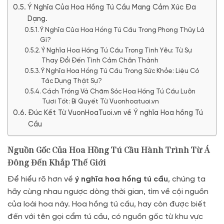
Ý Nghĩa Của Hoa Hồng Tú Cầu Mang Cảm Xúc Đa
Dạng.
Ý Nghĩa Của Hoa Hồng Tú Cầu Trong Phong Thủy Là
Gì?
Ý Nghĩa Hoa Hồng Tú Cầu Trong Tình Yêu: Từ Sự
Thay Đổi Đến Tình Cảm Chân Thành
Ý Nghĩa Hoa Hồng Tú Cầu Trong Sức Khỏe: Liệu Có
Tác Dụng Thật Sự?
Cách Trồng Và Chăm Sóc Hoa Hồng Tú Cầu Luôn
Tươi Tốt: Bí Quyết Từ Vuonhoatuoi.vn
Đúc Kết Từ VuonHoaTuoi.vn về Ý nghĩa Hoa hồng Tú
Cầu
Nguồn Gốc Của Hoa Hồng Tú Cầu Hành Trình Từ Á
Đông Đến Khắp Thế Giới
Để hiểu rõ hơn về
ý nghĩa hoa hồng tú cầu
, chúng ta
hãy cùng nhau ngược dòng thời gian, tìm về cội nguồn
của loài hoa này. Hoa hồng tú cầu, hay còn được biết
đến với tên gọi cẩm tú cầu, có nguồn gốc từ khu vực