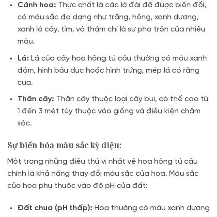
Cánh hoa:
Thực chất là các lá đài đã được biến đổi,
có màu sắc đa dạng như trắng, hồng, xanh dương,
xanh lá cây, tím, và thậm chí là sự pha trộn của nhiều
màu.
Lá:
Lá của cây hoa hồng tú cầu thường có màu xanh
đậm, hình bầu dục hoặc hình trứng, mép lá có răng
cưa.
Thân cây:
Thân cây thuộc loại cây bụi, có thể cao từ
1 đến 3 mét tùy thuộc vào giống và điều kiện chăm
sóc.
Sự biến hóa màu sắc kỳ diệu:
Một trong những điều thú vị nhất về hoa hồng tú cầu
chính là khả năng thay đổi màu sắc của hoa. Màu sắc
của hoa phụ thuộc vào độ pH của đất:
Đất chua (pH thấp):
Hoa thường có màu xanh dương