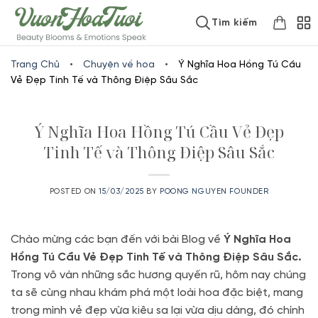
Skip
www.vuonhoatuoi.vn
Tìm kiếm
to
content
Trang Chủ
•
Chuyện về hoa
•
Ý Nghĩa Hoa Hồng Tú Cầu
Vẻ Đẹp Tinh Tế và Thông Điệp Sâu Sắc
Ý Nghĩa Hoa Hồng Tú Cầu Vẻ Đẹp
Tinh Tế và Thông Điệp Sâu Sắc
POSTED ON
15/03/2025
BY
POONG NGUYEN FOUNDER
Chào mừng các bạn đến với bài Blog về
Ý Nghĩa Hoa
Hồng Tú Cầu Vẻ Đẹp Tinh Tế và Thông Điệp Sâu Sắc.
Trong vô vàn những sắc hương quyến rũ, hôm nay chúng
ta sẽ cùng nhau khám phá một loài hoa đặc biệt, mang
trong mình vẻ đẹp vừa kiêu sa lại vừa dịu dàng, đó chính