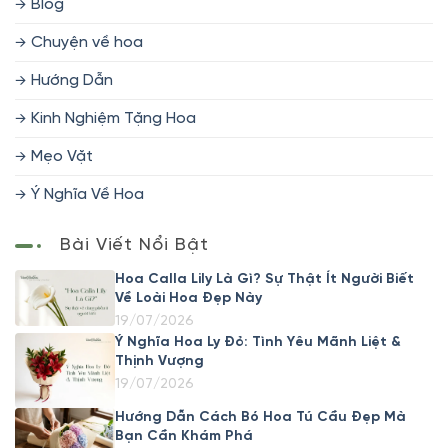
Blog
Chuyện về hoa
Hướng Dẫn
Kinh Nghiệm Tặng Hoa
Mẹo Vặt
Ý Nghĩa Về Hoa
Bài Viết Nổi Bật
Hoa Calla Lily Là Gì? Sự Thật Ít Người Biết
Về Loài Hoa Đẹp Này
19/07/2026
Ý Nghĩa Hoa Ly Đỏ: Tình Yêu Mãnh Liệt &
Thịnh Vượng
19/07/2026
Hướng Dẫn Cách Bó Hoa Tú Cầu Đẹp Mà
Bạn Cần Khám Phá