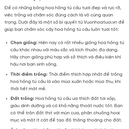
Để có những bông hoa hồng tú cầu tươi đẹp và rực rỡ,
việc trồng và chăm sóc đúng cách là vô cùng quan
trọng. Dưới đây là một số bí quyết từ Vuonhoatuoi.vn để
giúp bạn chăm sóc cây hoa hồng tú cầu luôn tươi tốt:
Chọn giống:
Hiện nay có rất nhiều giống hoa hồng tú
cầu khác nhau với màu sắc và kích thước đa dạng.
Hãy chọn giống phù hợp với sở thích và điều kiện khí
hậu nơi bạn sinh sống.
Thời điểm trồng:
Thời điểm thích hợp nhất để trồng
hoa hồng tú cầu là vào mùa xuân hoặc mùa thu, khi
thời tiết mát mẻ.
Đất trồng:
Hoa hồng tú cầu ưa thích đất tơi xốp,
giàu dinh dưỡng và có khả năng thoát nước tốt. Bạn
có thể trộn đất thịt với mùn cưa, phân chuồng hoai
mục và một ít cát để tạo độ thông thoáng cho đất.