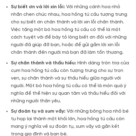
Sự biết ơn và lời xin lỗi:
Với những cánh hoa nhỏ
nhắn chen chúc nhau, hoa hồng tú cầu tượng trưng
cho sự biết ơn chân thành và lời xin lỗi chân thành.
Việc tặng một bó hoa hồng tú cầu có thể là một
cách tuyệt vời để bày tỏ lòng biết ơn đối với những
người đã giúp đỡ bạn, hoặc để gửi gắm lời xin lỗi
chân thành đến người mà bạn đã làm tổn thương.
Sự chân thành và thấu hiểu:
Hình dáng tròn trịa của
cụm hoa hồng tú cầu còn tượng trưng cho sự trọn
vẹn, sự chân thành và sự thấu hiểu giữa người với
người. Một bó hoa hồng tú cầu có thể là món quà ý
nghĩa để thể hiện sự quan tâm và thấu hiểu đối với
những người thân yêu.
Sự đoàn tụ và sum vầy:
Với những bông hoa nhỏ bé
tụ họp lại thành một khối lớn, hoa hồng tú cầu còn
mang ý nghĩa về sự đoàn tụ, sum vầy và gắn kết
trong gia đình và bạn bè.