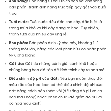
Ánh sáng:
Hoa hồng tú cầu thích hợp với ánh sáng
bán phần, tránh ánh nắng trực tiếp gay gắt vào buổi
trưa.
Tưới nước:
Tưới nước đều đặn cho cây, đặc biệt là
trong mùa khô và khi cây đang ra hoa. Tuy nhiên,
tránh tưới quá nhiều gây úng rễ.
Bón phân:
Bón phân định kỳ cho cây, khoảng 1-2
tháng một lần, bằng các loại phân hữu cơ hoặc phân
NPK pha loãng.
Cắt tỉa:
Cắt tỉa những cành già, cành khô hoặc
những bông hoa đã tàn để kích thích cây ra hoa mới.
Điều chỉnh độ pH của đất:
Nếu bạn muốn thay đổi
màu sắc của hoa, bạn có thể điều chỉnh độ pH của
đất bằng cách bón thêm vôi (để tăng độ pH và có
hoa màu hồng) hoặc phèn chua (để giảm độ pH và
có hoa màu xanh).