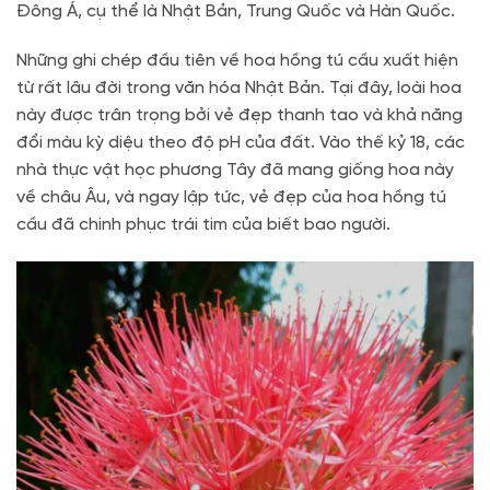
Đông Á, cụ thể là Nhật Bản, Trung Quốc và Hàn Quốc.
Những ghi chép đầu tiên về hoa hồng tú cầu xuất hiện
từ rất lâu đời trong văn hóa Nhật Bản. Tại đây, loài hoa
này được trân trọng bởi vẻ đẹp thanh tao và khả năng
đổi màu kỳ diệu theo độ pH của đất. Vào thế kỷ 18, các
nhà thực vật học phương Tây đã mang giống hoa này
về châu Âu, và ngay lập tức, vẻ đẹp của hoa hồng tú
cầu đã chinh phục trái tim của biết bao người.