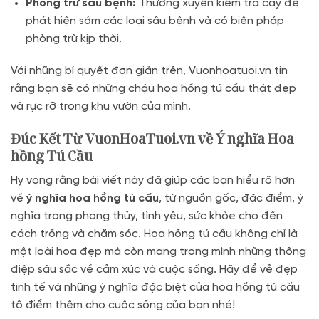
Phòng trừ sâu bệnh:
Thường xuyên kiểm tra cây để
phát hiện sớm các loại sâu bệnh và có biện pháp
phòng trừ kịp thời.
Với những bí quyết đơn giản trên, Vuonhoatuoi.vn tin
rằng bạn sẽ có những chậu hoa hồng tú cầu thật đẹp
và rực rỡ trong khu vườn của mình.
Đúc Kết Từ VuonHoaTuoi.vn về Ý nghĩa Hoa
hồng Tú Cầu
Hy vọng rằng bài viết này đã giúp các bạn hiểu rõ hơn
về
ý nghĩa hoa hồng tú cầu
, từ nguồn gốc, đặc điểm, ý
nghĩa trong phong thủy, tình yêu, sức khỏe cho đến
cách trồng và chăm sóc. Hoa hồng tú cầu không chỉ là
một loài hoa đẹp mà còn mang trong mình những thông
điệp sâu sắc về cảm xúc và cuộc sống. Hãy để vẻ đẹp
tinh tế và những ý nghĩa đặc biệt của hoa hồng tú cầu
tô điểm thêm cho cuộc sống của bạn nhé!