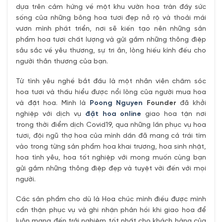
dựa trên cảm hứng về một khu vườn hoa tràn đầy sức
sống của những bông hoa tươi đẹp nở rộ và thoải mái
vươn mình phát triển, nơi sẽ kiến tạo nên những sản
phẩm hoa tươi chất lượng và gửi gắm những thông điệp
sâu sắc về yêu thương, sự tri ân, lòng hiếu kính đếu cho
người thân thương của bạn.
Từ tình yêu nghề bắt đầu là một nhân viên chăm sóc
hoa tươi và thấu hiểu được nổi lòng của người mua hoa
và đặt hoa. Mình là
Poong Nguyen
Founder
đã khởi
nghiệp với dịch vụ
đặt hoa online
giao hoa tận nơi
trong thời điểm dịch Covid19, qua những lần phục vụ hoa
tươi, đội ngũ thợ hoa của mình dần đã mang cả trái tím
vào trong từng sản phẩm hoa khai trương, hoa sinh nhật,
hoa tình yêu, hoa tốt nghiệp với mong muốn cùng bạn
gửi gắm những thông điệp đẹp và tuyệt vời đến với mọi
người.
Các sản phẩm cho dù là Hoa chúc mình điều được mình
cẩn thận phục vụ và ghi nhận phản hồi khi giao hoa để
luôn mang đến trải nghiệm tốt nhất cho khách hàng của