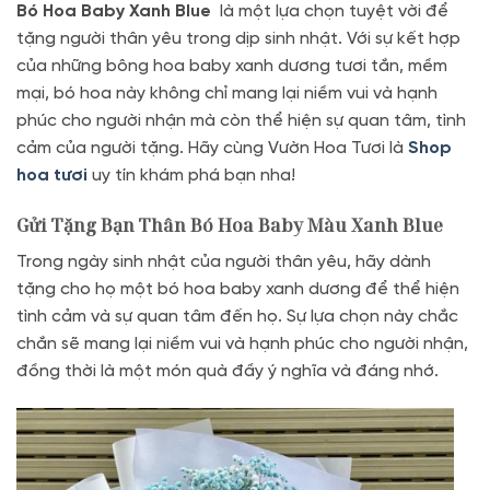
Bó Hoa Baby Xanh Blue
là một lựa chọn tuyệt vời để
tặng người thân yêu trong dịp sinh nhật. Với sự kết hợp
của những bông hoa baby xanh dương tươi tắn, mềm
mại, bó hoa này không chỉ mang lại niềm vui và hạnh
phúc cho người nhận mà còn thể hiện sự quan tâm, tình
cảm của người tặng. Hãy cùng Vườn Hoa Tươi là
Shop
hoa tươi
uy tín khám phá bạn nha!
Gửi Tặng Bạn Thân Bó Hoa Baby Màu Xanh Blue
Trong ngày sinh nhật của người thân yêu, hãy dành
tặng cho họ một bó hoa baby xanh dương để thể hiện
tình cảm và sự quan tâm đến họ. Sự lựa chọn này chắc
chắn sẽ mang lại niềm vui và hạnh phúc cho người nhận,
đồng thời là một món quà đầy ý nghĩa và đáng nhớ.