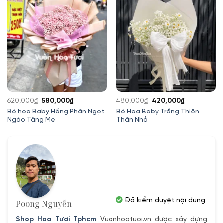
Giá
Giá
Giá
Giá
620,000
₫
580,000
₫
480,000
₫
420,000
₫
gốc
hiện
gốc
hiện
Bó hoa Baby Hồng Phấn Ngọt
Bó Hoa Baby Trắng Thiên
Ngào Tặng Mẹ
Thần Nhỏ
là:
tại
là:
tại
620,000₫.
là:
480,000₫.
là:
580,000₫.
420,000₫.
Đã kiểm duyệt nội dung
Poong Nguyễn
Shop Hoa Tươi Tphcm
Vuonhoatuoi.vn được xây dựng