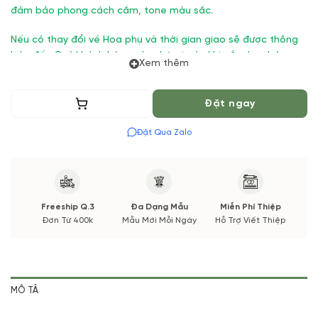
đảm bảo phong cách cắm, tone màu sắc.
Nếu có thay đổi về Hoa phụ và thời gian giao sẽ được thông
báo đến Quý khách hàng xác nhận trước khi cắm hay bó.
Xem thêm
Thêm vào giỏ
Đặt ngay
Đặt Qua Zalo
Freeship Q.3
Đa Dạng Mẫu
Miễn Phí Thiệp
Đơn Từ 400k
Mẫu Mới Mỗi Ngày
Hỗ Trợ Viết Thiệp
MÔ TẢ