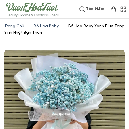
Skip
www.vuonhoatuoi.vn
Tìm kiếm
to
content
Trang Chủ
•
Bó Hoa Baby
•
Bó Hoa Baby Xanh Blue Tặng
Sinh Nhật Bạn Thân