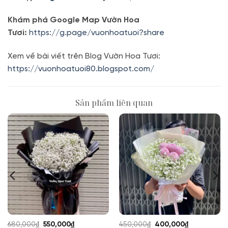
Khám phá Google Map Vườn Hoa
Tươi:
https://g.page/vuonhoatuoi?share
Xem về bài viết trên Blog Vườn Hoa Tươi:
https://vuonhoatuoi80.blogspot.com/
Sản phẩm liên quan
Giá
Giá
Giá
Giá
680,000
₫
550,000
₫
450,000
₫
400,000
₫