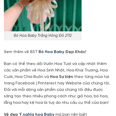
Bó Hoa Baby Trắng Hồng Đỏ 2112
Xem thêm về BST
Bó Hoa Baby
Đẹp Khác!
Bạn có thể theo dõi Vườn Hoa Tươi và cập nhật thêm
các sản phẩm về Hoa Sinh Nhật, Hoa Khai Trương, Hoa
Cưới, Hoa Chia Buồn và
Hoa Sự kiện
theo từng mùa tại
trang Facebook | Printerest hay Website của chúng tôi.
Đối với mỗi dòng sản phẩm của chúng tôi đều được
sáng tạo theo nhiều phong cách như: giỏ hoa, bó hoa,
lẵng hoa hay kệ hoa là tuỳ do nhu cầu cụ thể của bạn!
Vẻ đẹp
Ý nghĩa hoa Baby
mà bạn nên biết