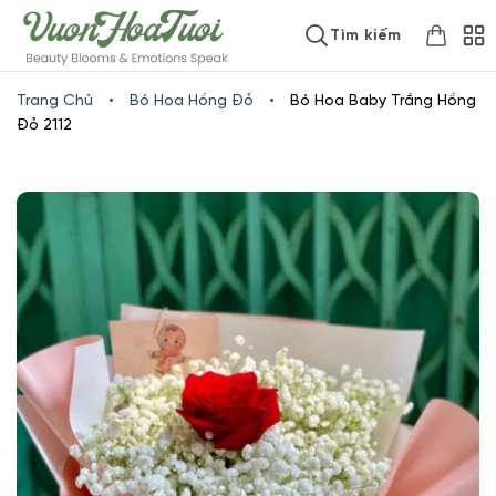
Skip
www.vuonhoatuoi.vn
Tìm kiếm
to
content
Trang Chủ
•
Bó Hoa Hồng Đỏ
•
Bó Hoa Baby Trắng Hồng
Đỏ 2112