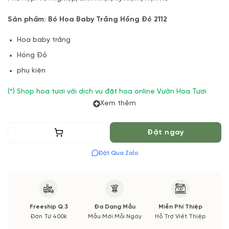
Sản phẩm: Bó Hoa Baby Trắng Hồng Đỏ 2112
Hoa baby trắng
Hồng Đỏ
phụ kiện
(*) Shop hoa tươi với dịch vụ đặt hoa online Vườn Hoa Tươi
đảm bảo phong cách cắm, tone màu sắc. Nếu có thay đổi về
Xem thêm
Hoa phụ và thời gian giao sẽ được thông báo đến Quý khách
hàng xác nhận trước khi cắm hay bó.
Thêm vào giỏ
Đặt ngay
Đặt Qua Zalo
Freeship Q.3
Đa Dạng Mẫu
Miễn Phí Thiệp
Đơn Từ 400k
Mẫu Mới Mỗi Ngày
Hỗ Trợ Viết Thiệp