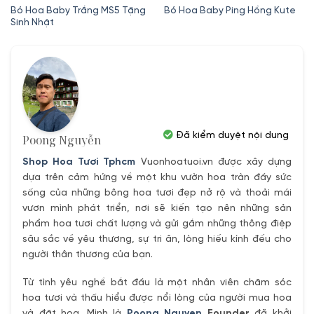
gốc
hiện
gốc
hiện
Bó Hoa Baby Trắng MS5 Tặng
Bó Hoa Baby Ping Hồng Kute
Sinh Nhật
là:
tại
là:
tại
680,000₫.
là:
450,000₫.
là:
550,000₫.
400,000₫.
Đã kiểm duyệt nội dung
Poong Nguyễn
Shop Hoa Tươi Tphcm
Vuonhoatuoi.vn được xây dựng
dựa trên cảm hứng về một khu vườn hoa tràn đầy sức
sống của những bông hoa tươi đẹp nở rộ và thoải mái
vươn mình phát triển, nơi sẽ kiến tạo nên những sản
phẩm hoa tươi chất lượng và gửi gắm những thông điệp
sâu sắc về yêu thương, sự tri ân, lòng hiếu kính đếu cho
người thân thương của bạn.
Từ tình yêu nghề bắt đầu là một nhân viên chăm sóc
hoa tươi và thấu hiểu được nổi lòng của người mua hoa
và đặt hoa. Mình là
Poong Nguyen
Founder
đã khởi