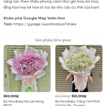
sáng tạo theo nhiều phong cách như: giỏ hoa, bó hoa,
lẵng hoa hay kệ hoa là tuỳ do nhu cầu cụ thể của bạn!
Khám phá Google Map Vườn Hoa
Tươi:
https://g.page/vuonhoatuoi?share
Sản phẩm liên quan
Giá
Giá
580,000
₫
620,000
₫
550,000
₫
gốc
hiện
Bó Hoa Baby Hà Lan Hồng
Bó Hoa Baby Trắng Tinh Khôi
MS03
Gửi Em Yêu Thương
là:
tại