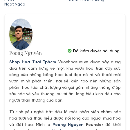
Ngọt Ngào
620,000₫.
là:
550,000₫.
Đã kiểm duyệt nội dung
Poong Nguyễn
Shop Hoa Tươi Tphcm
Vuonhoatuoi.vn được xây dựng
dựa trên cảm hứng về một khu vườn hoa tràn đầy sức
sống của những bông hoa tươi đẹp nở rộ và thoải mái
vươn mình phát triển, nơi sẽ kiến tạo nên những sản
phẩm hoa tươi chất lượng và gửi gắm những thông điệp
sâu sắc về yêu thương, sự tri ân, lòng hiếu kính đếu cho
người thân thương của bạn.
Từ tình yêu nghề bắt đầu là một nhân viên chăm sóc
hoa tươi và thấu hiểu được nổi lòng của người mua hoa
và đặt hoa. Mình là
Poong Nguyen
Founder
đã khởi