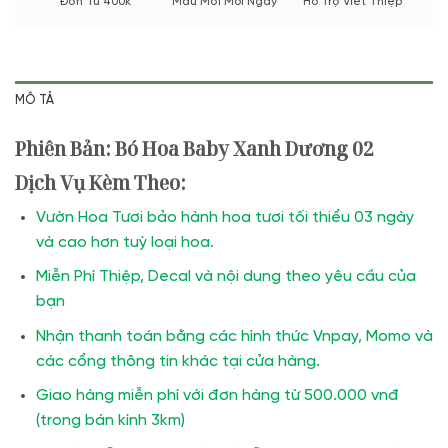
Đơn Từ 400k
Mẫu Mới Mỗi Ngày
Hỗ Trợ Viết Thiệp
MÔ TẢ
Phiên Bản: Bó Hoa Baby Xanh Dương 02
Dịch Vụ Kèm Theo:
Vườn Hoa Tươi bảo hành hoa tươi tối thiểu 03 ngày
và cao hơn tuỳ loại hoa.
Miễn Phí Thiệp, Decal và nội dung theo yêu cầu của
bạn
Nhận thanh toán bằng các hình thức Vnpay, Momo và
các cổng thông tin khác tại cửa hàng.
Giao hàng miễn phí với đơn hàng từ 500.000 vnđ
(trong bán kính 3km)