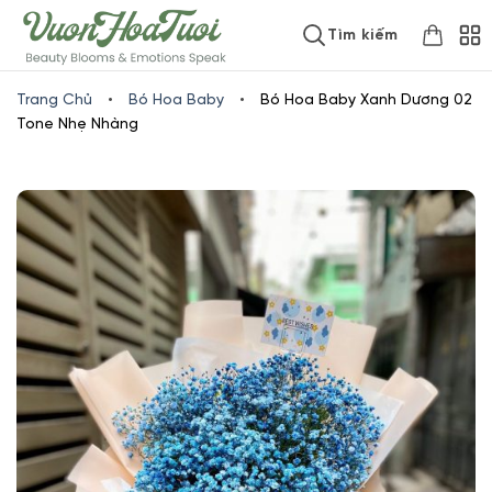
Skip
www.vuonhoatuoi.vn
Tìm kiếm
to
content
Trang Chủ
•
Bó Hoa Baby
•
Bó Hoa Baby Xanh Dương 02
Tone Nhẹ Nhàng