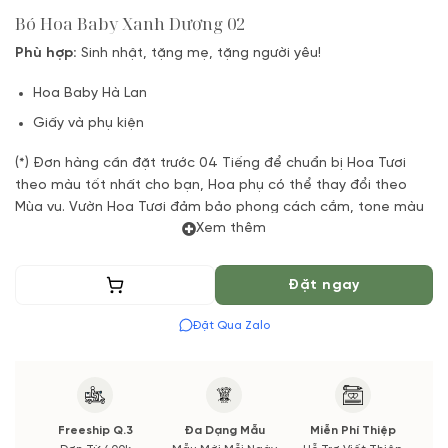
Bó Hoa Baby Xanh Dương 02
Phù hợp:
Sinh nhật, tặng mẹ, tặng người yêu!
Hoa Baby Hà Lan
Giấy và phụ kiện
(*) Đơn hàng cần đặt trước 04 Tiếng để chuẩn bị Hoa Tươi
theo màu tốt nhất cho bạn, Hoa phụ có thể thay đổi theo
Mùa vụ. Vườn Hoa Tươi đảm bảo phong cách cắm, tone màu
Xem thêm
sắc. Nếu có thay đổi về Hoa phụ sẽ được thông báo đến Quý
khách hàng xác nhận trước khi cắm.
Thêm vào giỏ
Đặt ngay
Đặt Qua Zalo
Freeship Q.3
Đa Dạng Mẫu
Miễn Phí Thiệp