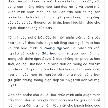
dựa trên cảm hứng về một khu vườn hoa tràn đầy sức
sống của những bông hoa tươi đẹp nở rộ và thoải mái
vươn mình phát triển, nơi sẽ kiến tạo nên những sản
phẩm hoa tươi chất lượng và gửi gắm những thông điệp
sâu sắc về yêu thương, sự tri ân, lòng hiếu kính đếu cho
người thân thương của bạn.
Từ tình yêu nghề bắt đầu là một nhân viên chăm sóc
hoa tươi và thấu hiểu được nổi lòng của người mua hoa
và đặt hoa. Mình là
Poong Nguyen
Founder
đã khởi
nghiệp với dịch vụ
đặt hoa online
giao hoa tận nơi
trong thời điểm dịch Covid19, qua những lần phục vụ hoa
tươi, đội ngũ thợ hoa của mình dần đã mang cả trái tím
vào trong từng sản phẩm hoa khai trương, hoa sinh nhật,
hoa tình yêu, hoa tốt nghiệp với mong muốn cùng bạn
gửi gắm những thông điệp đẹp và tuyệt vời đến với mọi
người.
Các sản phẩm cho dù là Hoa chúc mình điều được mình
cẩn thận phục vụ và ghi nhận phản hồi khi giao hoa để
luôn mang đến trải nghiệm tốt nhất cho khách hàng của