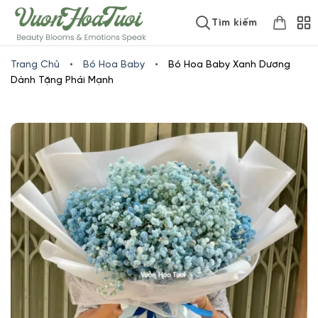
Skip
www.vuonhoatuoi.vn
Tìm kiếm
to
content
Trang Chủ
•
Bó Hoa Baby
•
Bó Hoa Baby Xanh Dương
Dành Tặng Phái Mạnh