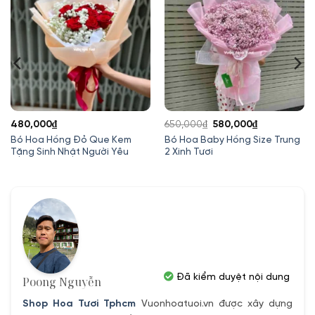
Giá
Giá
480,000
₫
650,000
₫
580,000
₫
gốc
hiện
Bó Hoa Hồng Đỏ Que Kem
Bó Hoa Baby Hồng Size Trung
Tặng Sinh Nhật Người Yêu
2 Xinh Tươi
là:
tại
650,000₫.
là:
580,000₫.
Đã kiểm duyệt nội dung
Poong Nguyễn
Shop Hoa Tươi Tphcm
Vuonhoatuoi.vn được xây dựng