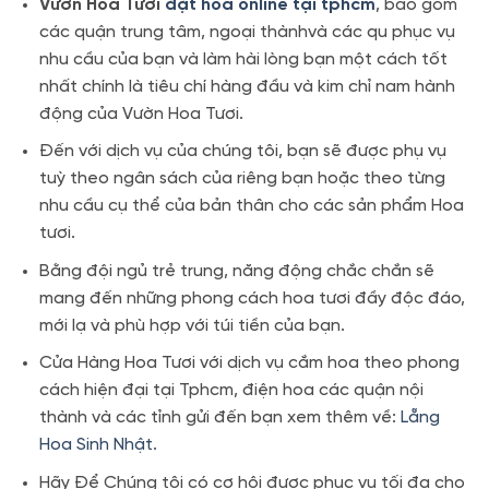
Vườn Hoa Tươi
đặt hoa online tại tphcm
, bao gồm
các quận trung tâm, ngoại thànhvà các qu phục vụ
nhu cầu của bạn và làm hài lòng bạn một cách tốt
nhất chính là tiêu chí hàng đầu và kim chỉ nam hành
động của Vườn Hoa Tươi.
Đến với dịch vụ của chúng tôi, bạn sẽ được phụ vụ
tuỳ theo ngân sách của riêng bạn hoặc theo từng
nhu cầu cụ thể của bản thân cho các sản phẩm Hoa
tươi.
Bằng đội ngủ trẻ trung, năng động chắc chắn sẽ
mang đến những phong cách hoa tươi đầy độc đáo,
mới lạ và phù hợp với túi tiền của bạn.
Cửa Hàng Hoa Tươi với dịch vụ cắm hoa theo phong
cách hiện đại tại Tphcm, điện hoa các quận nội
thành và các tỉnh gửi đến bạn xem thêm về:
Lẵng
Hoa Sinh Nhật
.
Hãy Để Chúng tôi có cơ hội được phục vụ tối đa cho