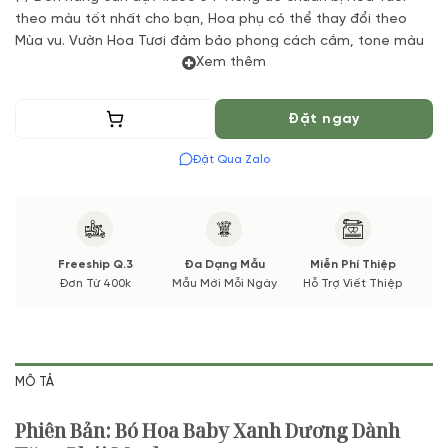
theo màu tốt nhất cho bạn, Hoa phụ có thể thay đổi theo
Mùa vụ. Vườn Hoa Tươi đảm bảo phong cách cắm, tone màu
Xem thêm
sắc. Nếu có thay đổi về Hoa phụ sẽ được thông báo đến Quý
khách hàng xác nhận trước khi cắm.
Thêm vào giỏ
Đặt ngay
Đặt Qua Zalo
Freeship Q.3
Đa Dạng Mẫu
Miễn Phí Thiệp
Đơn Từ 400k
Mẫu Mới Mỗi Ngày
Hỗ Trợ Viết Thiệp
MÔ TẢ
Phiên Bản: Bó Hoa Baby Xanh Dương Dành