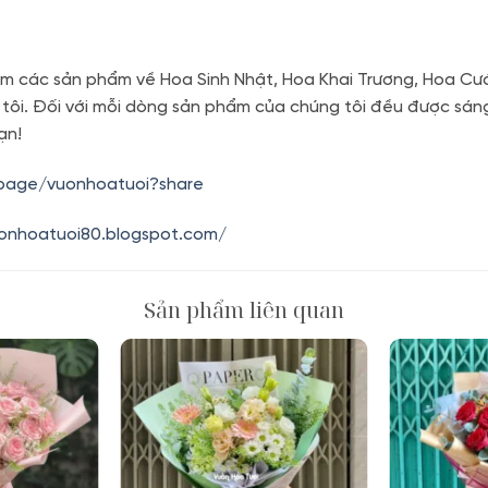
m các sản phẩm về Hoa Sinh Nhật, Hoa Khai Trương, Hoa Cướ
 tôi. Đối với mỗi dòng sản phẩm của chúng tôi đều được sán
ạn!
.page/vuonhoatuoi?share
uonhoatuoi80.blogspot.com/
Sản phẩm liên quan