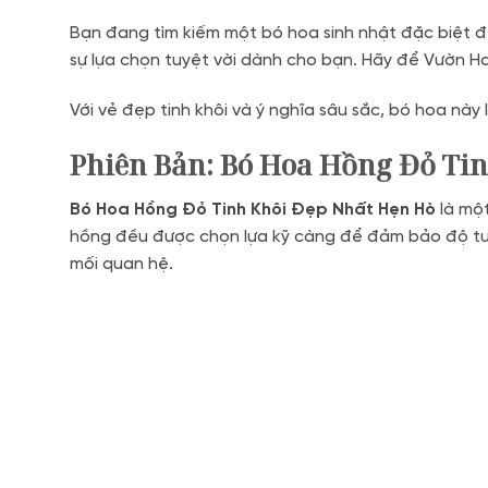
Bạn đang tìm kiếm một bó hoa sinh nhật đặc biệt đ
sự lựa chọn tuyệt vời dành cho bạn. Hãy để Vườn H
Với vẻ đẹp tinh khôi và ý nghĩa sâu sắc, bó hoa này 
Phiên Bản: Bó Hoa Hồng Đỏ Ti
Bó Hoa Hồng Đỏ Tinh Khôi Đẹp Nhất Hẹn Hò
là một
hồng đều được chọn lựa kỹ càng để đảm bảo độ tươi 
mối quan hệ.