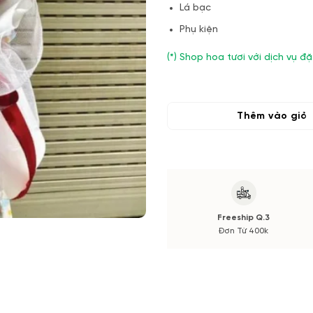
Lá bạc
Phụ kiện
(*) Shop hoa tươi với dịch vụ
tone màu sắc.
Nếu có thay đổi về Hoa phụ và
Thêm vào giỏ
xác nhận trước khi cắm hay bó
Freeship Q.3
Đơn Từ 400k