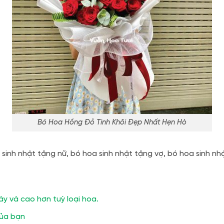
Bó Hoa Hồng Đỏ Tinh Khôi Đẹp Nhất Hẹn Hò
 sinh nhật tặng nữ, bó hoa sinh nhật tặng vợ, bó hoa sinh n
ày và cao hơn tuỳ loại hoa.
của bạn