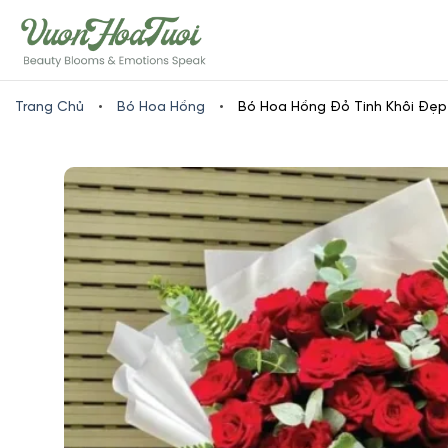
Skip
www.vuonhoatuoi.vn
to
content
Trang Chủ
•
Bó Hoa Hồng
•
Bó Hoa Hồng Đỏ Tinh Khôi Đẹp