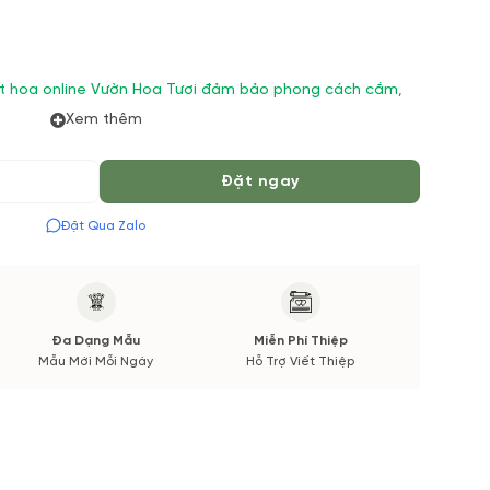
 đặt hoa online Vườn Hoa Tươi đảm bảo phong cách cắm,
Xem thêm
 thời gian giao sẽ được thông báo đến Quý khách hàng
Đặt ngay
.
Đặt Qua Zalo
Đa Dạng Mẫu
Miễn Phí Thiệp
Mẫu Mới Mỗi Ngày
Hỗ Trợ Viết Thiệp