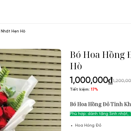
 Nhất Hẹn Hò
Bó Hoa Hồng Đ
Hò
1,000,000
₫
1,200,0
Tiết kiệm:
17%
Bó Hoa Hồng Đỏ Tinh Kh
Phù hợp: dành tặng Sinh nhật,
Hoa Hồng Đỏ