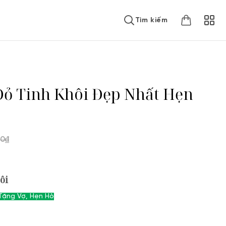
Tìm kiếm
ỏ Tinh Khôi Đẹp Nhất Hẹn
00
₫
ôi
 Tặng Vợ, Hẹn Hò