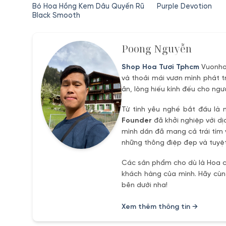
gốc
hiện
gốc
Nhật
Bó Hoa Hồng Kem Dâu Quyến Rũ
Purple Devotion
là:
tại
là:
Black Smooth
895,000₫.
là:
280,000₫.
0₫.
755,000₫.
Poong Nguyễn
Shop Hoa Tươi Tphcm
Vuonhoa
và thoải mái vươn mình phát t
ân, lòng hiếu kính đếu cho ngư
Từ tình yêu nghề bắt đầu là 
Founder
đã khởi nghiệp với dị
mình dần đã mang cả trái tím 
những thông điệp đẹp và tuyệt
Các sản phẩm cho dù là Hoa ch
khách hàng của mình. Hãy cùng
bên dưới nha!
Xem thêm thông tin →