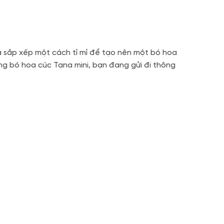
à sắp xếp một cách tỉ mỉ để tạo nên một bó hoa
ng bó hoa cúc Tana mini, bạn đang gửi đi thông