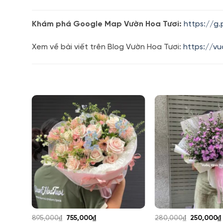
Khám phá Google Map Vườn Hoa Tươi:
https://g
Xem về bài viết trên Blog Vườn Hoa Tươi:
https://v
Giá
Giá
Giá
895,000
₫
755,000
₫
280,000
₫
250,000
₫