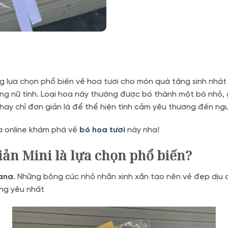
g lựa chọn phổ biến về hoa tươi cho món quà tặng sinh nhật 
àng nữ tính. Loại hoa này thường được bó thành một bó nhỏ,
 hay chỉ đơn giản là để thể hiện tình cảm yêu thương đến ng
a online khám phá về
bó hoa tươi
này nha!
iản Mini là lựa chọn phổ biến?
ana
. Những bông cúc nhỏ nhắn xinh xắn tạo nên vẻ đẹp dịu 
ng yêu nhất