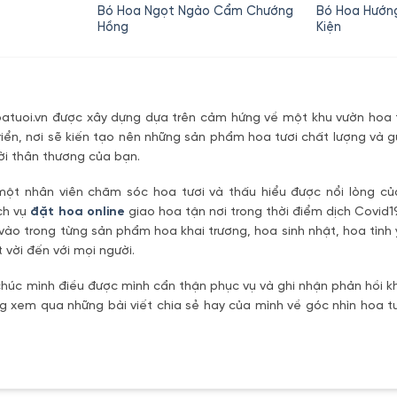
hiện
gốc
hiện
gố
Bó Hoa Ngọt Ngào Cẩm Chướng
Bó Hoa Hướn
tại
là:
tại
là:
Hồng
Kiện
là:
320,000₫.
là:
32
250,000₫.
300,000₫.
tuoi.vn được xây dựng dựa trên cảm hứng về một khu vườn hoa t
riển, nơi sẽ kiến tạo nên những sản phẩm hoa tươi chất lượng và g
ời thân thương của bạn.
một nhân viên chăm sóc hoa tươi và thấu hiểu được nổi lòng c
ch vụ
đặt hoa online
giao hoa tận nơi trong thời điểm dịch Covid1
vào trong từng sản phẩm hoa khai trương, hoa sinh nhật, hoa tìn
 vời đến với mọi người.
úc mình điều được mình cẩn thận phục vụ và ghi nhận phản hồi kh
 xem qua những bài viết chia sẻ hay của mình về góc nhìn hoa tư