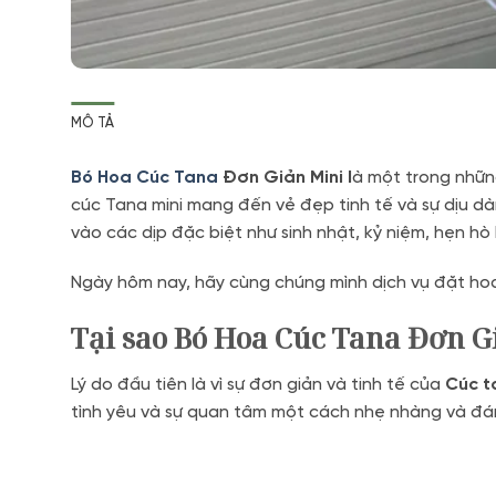
MÔ TẢ
Bó Hoa Cúc Tana
Đơn Giản Mini l
à một trong nhữn
cúc Tana mini mang đến vẻ đẹp tinh tế và sự dịu d
vào các dịp đặc biệt như sinh nhật, kỷ niệm, hẹn hò
Ngày hôm nay, hãy cùng chúng mình dịch vụ đặt ho
Tại sao Bó Hoa Cúc Tana Đơn G
Lý do đầu tiên là vì sự đơn giản và tinh tế của
Cúc t
tình yêu và sự quan tâm một cách nhẹ nhàng và đá