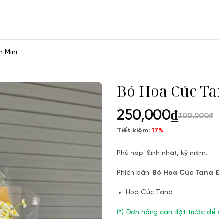
 Mini
Bó Hoa Cúc Ta
250,000
₫
300,000
₫
Tiết kiệm:
17%
Phù hợp: Sinh nhật, kỷ niệm.
Phiên bản:
Bó Hoa Cúc Tana Đ
Hoa Cúc Tana
(*) Đơn hàng cần đặt trước để