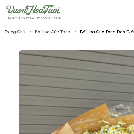
Skip
www.vuonhoatuoi.vn
to
content
Trang Chủ
•
Bó Hoa Cúc Tana
•
Bó Hoa Cúc Tana Đơn Giản