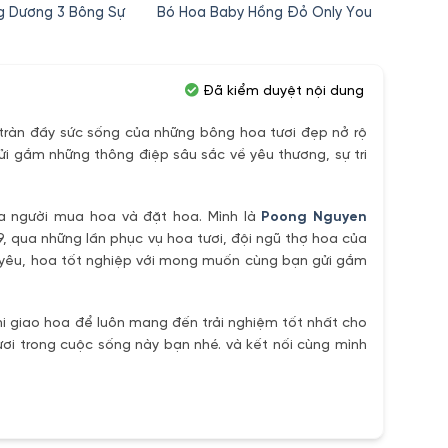
c
hiện
gốc
hiện
g Dương 3 Bông Sự
Hoa Si
Bó Hoa Baby Hồng Đỏ Only You
tại
là:
tại
Tặng 
0,000₫.
là:
380,000₫.
là:
280,000₫.
350,000₫.
Đã kiểm duyệt nội dung
ràn đầy sức sống của những bông hoa tươi đẹp nở rộ
ửi gắm những thông điệp sâu sắc về yêu thương, sự tri
ủa người mua hoa và đặt hoa. Mình là
Poong Nguyen
9, qua những lần phục vụ hoa tươi, đội ngũ thợ hoa của
h yêu, hoa tốt nghiệp với mong muốn cùng bạn gửi gắm
i giao hoa để luôn mang đến trải nghiệm tốt nhất cho
ơi trong cuộc sống này bạn nhé. và kết nối cùng mình