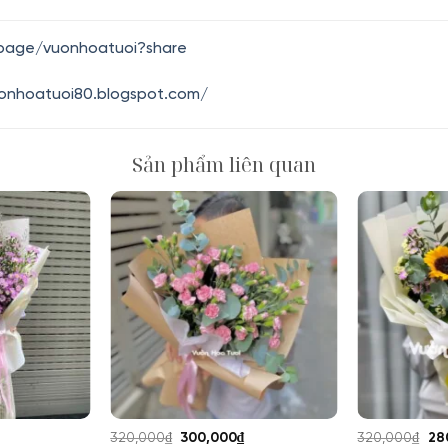
.page/vuonhoatuoi?share
uonhoatuoi80.blogspot.com/
Sản phẩm liên quan
Giá
Giá
Giá
Gi
320,000
₫
300,000
₫
320,000
₫
28