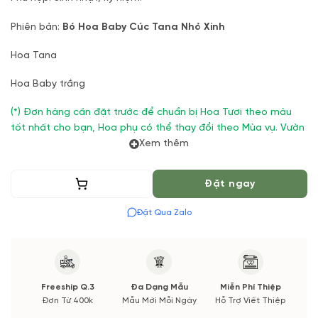
Phiên bản:
Bó Hoa Baby Cúc Tana Nhỏ Xinh
Hoa Tana
Hoa Baby trắng
(*) Đơn hàng cần đặt trước để chuẩn bị Hoa Tươi theo màu
tốt nhất cho bạn, Hoa phụ có thể thay đổi theo Mùa vụ. Vườn
Hoa Tươi đảm bảo phong cách cắm, tone màu sắc. Nếu có
Xem thêm
thay đổi về Hoa phụ sẽ được thông báo đến Quý khách hàng
xác nhận trước khi cắm.
Thêm vào giỏ
Đặt ngay
Đặt Qua Zalo
Freeship Q.3
Đa Dạng Mẫu
Miễn Phí Thiệp
Đơn Từ 400k
Mẫu Mới Mỗi Ngày
Hỗ Trợ Viết Thiệp