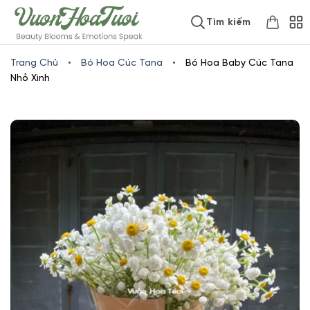
Skip
www.vuonhoatuoi.vn
Tìm kiếm
to
content
Trang Chủ
•
Bó Hoa Cúc Tana
•
Bó Hoa Baby Cúc Tana
Nhỏ Xinh