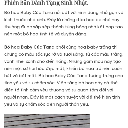
Phiên Bản Dành Tặng Sinh Nhật.
Bó hoa Baby Cúc Tana nổi bật với hình dáng nhỏ gọn và
kích thước nhỏ xinh. Đây là những đóa hoa bé nhỏ này
thường được sắp xếp thành từng bông nhỏ kết hợp tạo
nên một bó hoa tinh tế và duyên dáng.
Bó hoa Baby Cúc Tana
phối cùng hoa baby trắng thì
chúng có màu sắc rực rỡ và tươi sáng, từ các màu trắng,
vành nhè, xanh cho đến hồng. Những gam màu này tạo
nên một sự hài hòa đẹp mắt, khiến bó hoa trở nên cuốn
hút và bắt mắt. Bó hoa Baby Cúc Tana tượng trưng cho
tình yêu và sự chăm sóc. Việc tặng bó hoa này có thể
diễn tả tình cảm yêu thương và sự quan tâm đối với
người nhận. Đây là một cách tuyệt vời để thể hiện tình
yêu và sự chăm sóc đến người thân yêu.