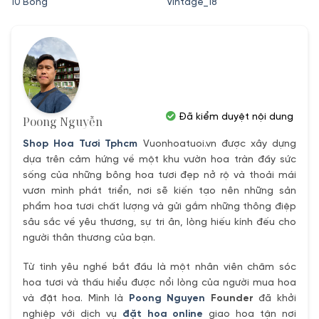
10 Bông
Vintage_18
là:
tại
là:
tại
550,000₫.
là:
350,000₫.
là:
500,000₫.
300,000₫.
Đã kiểm duyệt nội dung
Poong Nguyễn
Shop Hoa Tươi Tphcm
Vuonhoatuoi.vn được xây dựng
dựa trên cảm hứng về một khu vườn hoa tràn đầy sức
sống của những bông hoa tươi đẹp nở rộ và thoải mái
vươn mình phát triển, nơi sẽ kiến tạo nên những sản
phẩm hoa tươi chất lượng và gửi gắm những thông điệp
sâu sắc về yêu thương, sự tri ân, lòng hiếu kính đếu cho
người thân thương của bạn.
Từ tình yêu nghề bắt đầu là một nhân viên chăm sóc
hoa tươi và thấu hiểu được nổi lòng của người mua hoa
và đặt hoa. Mình là
Poong Nguyen
Founder
đã khởi
nghiệp với dịch vụ
đặt hoa online
giao hoa tận nơi