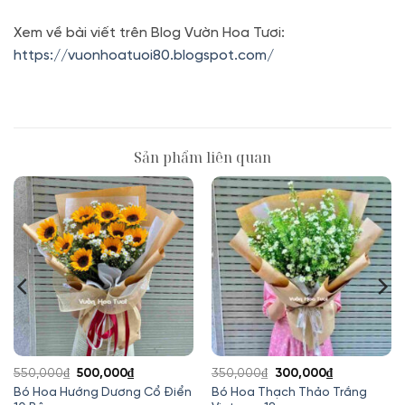
Xem về bài viết trên Blog Vườn Hoa Tươi:
https://vuonhoatuoi80.blogspot.com/
Sản phẩm liên quan
Giá
Giá
Giá
Giá
550,000
₫
500,000
₫
350,000
₫
300,000
₫
gốc
hiện
gốc
hiện
Bó Hoa Hướng Dương Cổ Điển
Bó Hoa Thạch Thảo Trắng