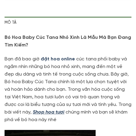
MÔ TẢ
Bó Hoa Baby Cúc Tana Nhỏ Xinh Là Mẫu Mà Bạn Đang
Tìm Kiếm?
Bạn đã bao giờ
đặt hoa online
cúc tana phối baby và
ngắm nhìn những bó hoa nhỏ xinh, mang đến một vẻ
đẹp dịu dàng và tinh tế trong cuộc sống chưa. Bây giờ,
Bó hoa Baby Cúc Tana chính là một lựa chọn tuyệt vời
và hoàn hảo dành cho bạn. Trong văn hóa cuộc sống
tại Việt Nam, hoa tươi luôn có vai trò quan trọng và
được coi là biểu tượng của sự tươi mới và tình yêu. Trong
bài viết này,
Shop hoa tươi
chúng mình và bạn sẽ khám
phá về bó hoa này nhé