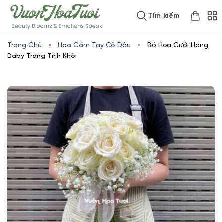
Skip
www.vuonhoatuoi.vn
Tìm kiếm
to
content
Trang Chủ
•
Hoa Cầm Tay Cô Dâu
•
Bó Hoa Cưới Hồng
Baby Trắng Tinh Khôi