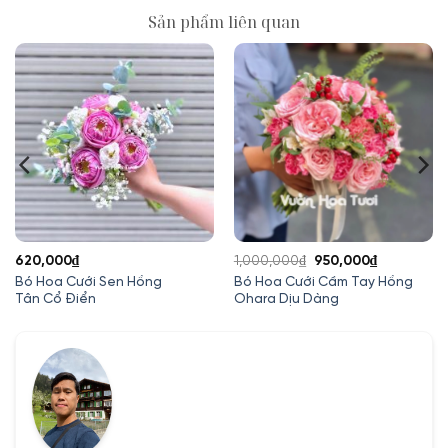
Sản phẩm liên quan
Giá
Giá
620,000
₫
1,000,000
₫
950,000
₫
gốc
hiện
Bó Hoa Cưới Sen Hồng
Bó Hoa Cưới Cầm Tay Hồng
Tân Cổ Điển
Ohara Dịu Dàng
là:
tại
1,000,000₫.
là:
950,000₫.