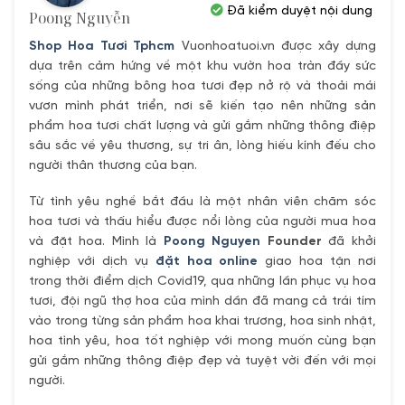
Đã kiểm duyệt nội dung
Poong Nguyễn
Shop Hoa Tươi Tphcm
Vuonhoatuoi.vn được xây dựng
dựa trên cảm hứng về một khu vườn hoa tràn đầy sức
sống của những bông hoa tươi đẹp nở rộ và thoải mái
vươn mình phát triển, nơi sẽ kiến tạo nên những sản
phẩm hoa tươi chất lượng và gửi gắm những thông điệp
sâu sắc về yêu thương, sự tri ân, lòng hiếu kính đếu cho
người thân thương của bạn.
Từ tình yêu nghề bắt đầu là một nhân viên chăm sóc
hoa tươi và thấu hiểu được nổi lòng của người mua hoa
và đặt hoa. Mình là
Poong Nguyen
Founder
đã khởi
nghiệp với dịch vụ
đặt hoa online
giao hoa tận nơi
trong thời điểm dịch Covid19, qua những lần phục vụ hoa
tươi, đội ngũ thợ hoa của mình dần đã mang cả trái tím
vào trong từng sản phẩm hoa khai trương, hoa sinh nhật,
hoa tình yêu, hoa tốt nghiệp với mong muốn cùng bạn
gửi gắm những thông điệp đẹp và tuyệt vời đến với mọi
người.