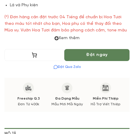
Lá và Phụ kiện
(*) Đơn hàng cần đặt trước 04 Tiếng để chuẩn bị Hoa Tươi
theo màu tốt nhất cho bạn, Hoa phụ có thể thay đổi theo
Mùa vụ. Vườn Hoa Tươi đảm bảo phong cách cắm, tone màu
sắc. Nếu có thay đổi về Hoa phụ sẽ được thông báo đến Quý
Xem thêm
khách hàng xác nhận trước khi cắm.
Thêm vào giỏ
Đặt ngay
Đặt Qua Zalo
Freeship Q.3
Đa Dạng Mẫu
Miễn Phí Thiệp
Đơn Từ 400k
Mẫu Mới Mỗi Ngày
Hỗ Trợ Viết Thiệp
MÔ TẢ