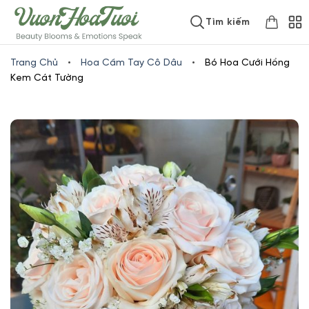
Skip
www.vuonhoatuoi.vn
Tìm kiếm
to
content
Trang Chủ
•
Hoa Cầm Tay Cô Dâu
•
Bó Hoa Cưới Hồng
Kem Cát Tường