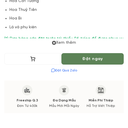
Hoa Cát Tường
Hoa Thuỷ Tiên
Hoa Bi
Lá và phụ kiện
(*) Đơn hàng cần đặt trước tối thiểu 06 tiếng để được phục vụ
Xem thêm
tốt nhất. Màu hoa có thể thay đổi theo vụ mùa và thị trường.
Các thông tin thay đổi sẽ được cập nhật trước và xác nhận từ
Thêm vào giỏ
Đặt ngay
Quý khách hàng.
Đặt Qua Zalo
Freeship Q.3
Đa Dạng Mẫu
Miễn Phí Thiệp
Đơn Từ 400k
Mẫu Mới Mỗi Ngày
Hỗ Trợ Viết Thiệp