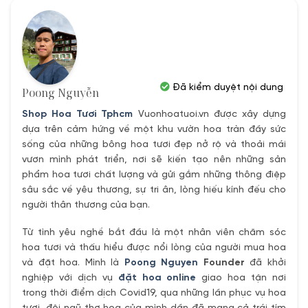
Đã kiểm duyệt nội dung
Poong Nguyễn
Shop Hoa Tươi Tphcm
Vuonhoatuoi.vn được xây dựng
dựa trên cảm hứng về một khu vườn hoa tràn đầy sức
sống của những bông hoa tươi đẹp nở rộ và thoải mái
vươn mình phát triển, nơi sẽ kiến tạo nên những sản
phẩm hoa tươi chất lượng và gửi gắm những thông điệp
sâu sắc về yêu thương, sự tri ân, lòng hiếu kính đếu cho
người thân thương của bạn.
Từ tình yêu nghề bắt đầu là một nhân viên chăm sóc
hoa tươi và thấu hiểu được nổi lòng của người mua hoa
và đặt hoa. Mình là
Poong Nguyen
Founder
đã khởi
nghiệp với dịch vụ
đặt hoa online
giao hoa tận nơi
trong thời điểm dịch Covid19, qua những lần phục vụ hoa