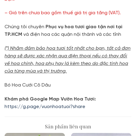
– Giá trên chưa bao gồm thuế giá trị gia tăng (VAT).
Chúng tôi chuyên
Phục vụ hoa tươi giao tận nơi tại
TP.HCM
và điện hoa các quận nội thành và các tỉnh
(*) Nhằm đảm bảo hoa tươi tốt nhất cho bạn, tất cả đơn
hàng sẽ được xác nhận qua điện thoại nếu có thay đổi
về hoa chính, hoa phụ hay lá kèm theo do đặc tính hoa
của từng mùa và thị trường.
Bó Hoa Cưới Cô Dâu
Khám phá Google Map Vườn Hoa Tươi:
https://g.page/vuonhoatuoi?share
Sản phẩm liên quan