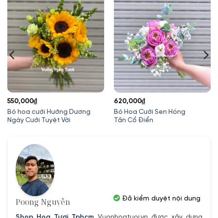
550,000
₫
620,000
₫
Bó hoa cưới Hướng Dương
Bó Hoa Cưới Sen Hồng
Ngày Cưới Tuyệt Vời
Tân Cổ Điển
Đã kiểm duyệt nội dung
Poong Nguyễn
Shop Hoa Tươi Tphcm
Vuonhoatuoi.vn được xây dựng