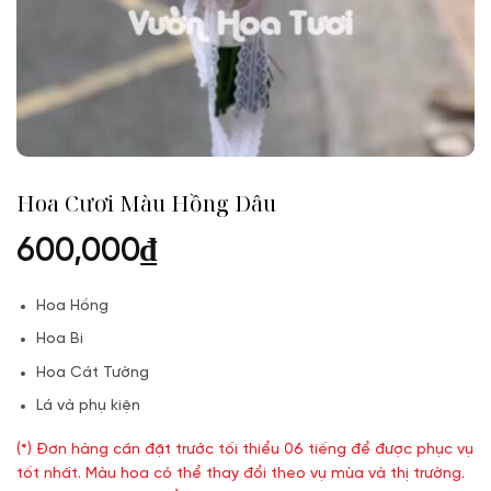
Hoa Cươi Màu Hồng Dâu
600,000
₫
Hoa Hồng
Hoa Bi
Hoa Cát Tường
Lá và phụ kiện
(*) Đơn hàng cần đặt trước tối thiểu 06 tiếng để được phục vụ
tốt nhất. Màu hoa có thể thay đổi theo vụ mùa và thị trường.