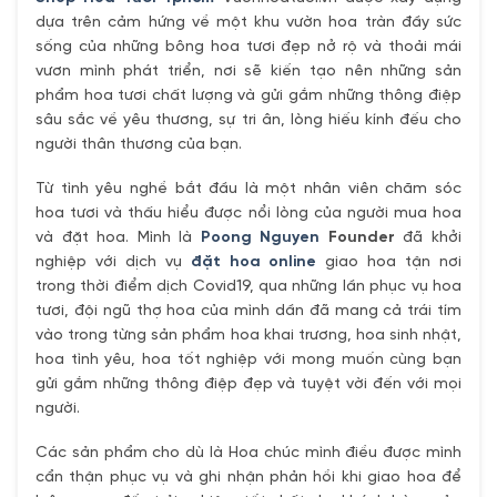
dựa trên cảm hứng về một khu vườn hoa tràn đầy sức
sống của những bông hoa tươi đẹp nở rộ và thoải mái
vươn mình phát triển, nơi sẽ kiến tạo nên những sản
phẩm hoa tươi chất lượng và gửi gắm những thông điệp
sâu sắc về yêu thương, sự tri ân, lòng hiếu kính đếu cho
người thân thương của bạn.
Từ tình yêu nghề bắt đầu là một nhân viên chăm sóc
hoa tươi và thấu hiểu được nổi lòng của người mua hoa
và đặt hoa. Mình là
Poong Nguyen
Founder
đã khởi
nghiệp với dịch vụ
đặt hoa online
giao hoa tận nơi
trong thời điểm dịch Covid19, qua những lần phục vụ hoa
tươi, đội ngũ thợ hoa của mình dần đã mang cả trái tím
vào trong từng sản phẩm hoa khai trương, hoa sinh nhật,
hoa tình yêu, hoa tốt nghiệp với mong muốn cùng bạn
gửi gắm những thông điệp đẹp và tuyệt vời đến với mọi
người.
Các sản phẩm cho dù là Hoa chúc mình điều được mình
cẩn thận phục vụ và ghi nhận phản hồi khi giao hoa để