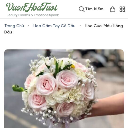
Skip
www.vuonhoatuoi.vn
Tìm kiếm
to
content
Trang Chủ
•
Hoa Cầm Tay Cô Dâu
•
Hoa Cươi Màu Hồng
Dâu