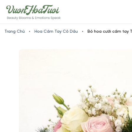
Skip
www.vuonhoatuoi.vn
to
content
Trang Chủ
•
Hoa Cầm Tay Cô Dâu
•
Bó hoa cưới cầm tay