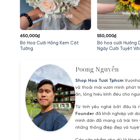
650,000
₫
550,000
₫
Bó Hoa Cưới Hồng Kem Cát
Bó hoa cưới Hướng 
Tường
Ngày Cưới Tuyệt Vời
Poong Nguyễn
Shop Hoa Tươi Tphcm
Vuonhoa
và thoải mái vươn mình phát t
ân, lòng hiếu kính đếu cho ngư
Từ tình yêu nghề bắt đầu là 
Founder
đã khởi nghiệp với dị
mình dần đã mang cả trái tím 
những thông điệp đẹp và tuyệt