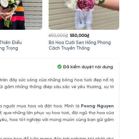
Giá
Giá
650,000
₫
550,000
₫
680,0
gốc
hiện
 Thiên Điểu
Bó Hoa Cưới Sen Hồng Phong
Bó ho
là:
tại
ng Trọng
Cách Truyền Thống
Rum T
650,000₫.
là:
550,000₫.
Đã kiểm duyệt nội dung
ràn đầy sức sống của những bông hoa tươi đẹp nở rộ
ửi gắm những thông điệp sâu sắc về yêu thương, sự tri
ủa người mua hoa và đặt hoa. Mình là
Poong Nguyen
9, qua những lần phục vụ hoa tươi, đội ngũ thợ hoa của
h yêu, hoa tốt nghiệp với mong muốn cùng bạn gửi gắm