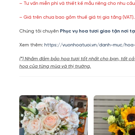
– Tư vấn miễn phí và thiết kế mẫu riêng cho nhu cầ
– Giá trên chưa bao gồm thuế giá trị gia tăng (VAT).
Chúng tôi chuyên
Phục vụ hoa tươi giao tận nơi t
Xem thêm:
https://vuonhoatuoi.vn/danh-muc/hoa
(*) Nhằm đảm bảo hoa tươi tốt nhất cho bạn, tất cả
hoa của từng mùa và thị trường.