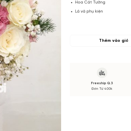
Hoa Cát Tường
Lá và phụ kiện
(*) Đơn hàng cần đặt trước tối
thay đổi theo vụ mùa và thị tr
xác nhận từ Quý khách hàng.
Thêm vào giỏ
Freeship Q.3
Đơn Từ 400k