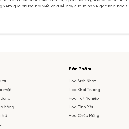
úc mình điều được mình cẩn thận phục vụ và ghi nhận phản hồi kh
 xem qua những bài viết chia sẻ hay của mình về góc nhìn hoa tư
Sản Phẩm:
ươi
Hoa Sinh Nhật
ảo mật
Hoa Khai Trương
 dụng
Hoa Tốt Nghiệp
ao hàng
Hoa Tình Yêu
 trả
Hoa Chúc Mừng
a