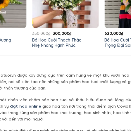
Giá
Giá
350,000
₫
300,000
₫
620,000
₫
gốc
hiện
Dương
Bó Hoa Cưới Thạch Thảo
Bó Hoa Cưới
là:
tại
Nhẹ Nhàng Hạnh Phúc
Trọng Đại Sa
350,000₫.
là:
300,000₫.
tuoi.vn được xây dựng dựa trên cảm hứng về một khu vườn hoa t
riển, nơi sẽ kiến tạo nên những sản phẩm hoa tươi chất lượng và g
ời thân thương của bạn.
một nhân viên chăm sóc hoa tươi và thấu hiểu được nổi lòng c
ch vụ
đặt hoa online
giao hoa tận nơi trong thời điểm dịch Covid1
vào trong từng sản phẩm hoa khai trương, hoa sinh nhật, hoa tìn
 vời đến với mọi người.