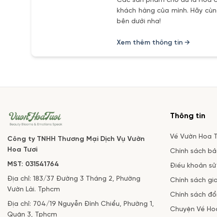
Các sản phẩm cho dù là Hoa ch
khách hàng của mình. Hãy cùng
bên dưới nha!
Xem thêm thông tin →
Thông tin
Về Vườn Hoa T
Công ty TNHH Thương Mại Dịch Vụ Vườn
Hoa Tươi
Chính sách b
MST: 031541764
Điều khoản sử
Địa chỉ: 183/37 Đường 3 Tháng 2, Phường
Chính sách gi
Vườn Lài. Tphcm
Chính sách đổi
Địa chỉ: 704/19 Nguyễn Đình Chiểu, Phường 1,
Chuyện Về Ho
Quận 3, Tphcm