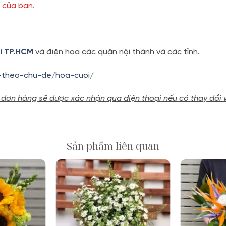
u của bạn.
ại TP.HCM
và điện hoa các quận nội thành và các tỉnh.
-theo-chu-de/hoa-cuoi/
 đơn hàng sẽ được xác nhận qua điện thoại nếu có thay đổi 
Sản phẩm liên quan