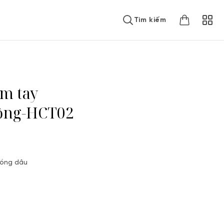
Tìm kiếm
ầm tay
ồng-HCT02
hồng dâu