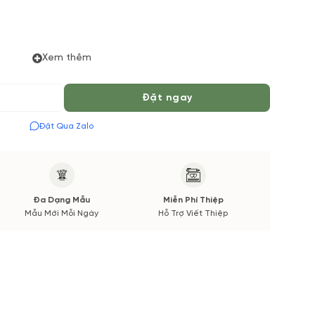
 thiểu 06 tiếng để được phục vụ tốt nhất. Màu hoa có thể
Xem thêm
ường. Các thông tin thay đổi sẽ được cập nhật trước và
Đặt ngay
Đặt Qua Zalo
Đa Dạng Mẫu
Miễn Phí Thiệp
Mẫu Mới Mỗi Ngày
Hỗ Trợ Viết Thiệp