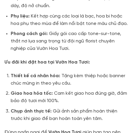
dày, độ nở chuẩn.
Phụ liệu:
Kết hợp cùng các loại lá bạc, hoa bi hoặc
hoa phụ theo mùa để làm nổi bật tone màu chủ đạo.
Phong cách gói:
Giấy gói cao cấp tone-sur-tone,
thắt nơ lụa sang trọng từ đội ngũ florist chuyên
nghiệp của Vườn Hoa Tươi.
Ưu đãi khi đặt hoa tại Vườn Hoa Tươi:
Thiết kế cá nhân hóa:
Tặng kèm thiệp hoặc banner
chúc mừng in theo yêu cầu.
Giao hoa hỏa tốc:
Cam kết giao hoa đúng giờ, đảm
bảo độ tươi mới 100%.
Chụp ảnh thực tế:
Gửi ảnh sản phẩm hoàn thiện
trước khi giao để bạn hoàn toàn yên tâm.
Đừng ngần ngại để
Vườn Hoa Tươi
giúp bạn tạo nên