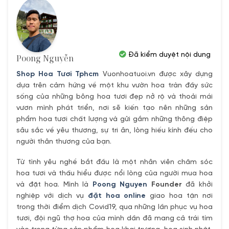
Đã kiểm duyệt nội dung
Poong Nguyễn
Shop Hoa Tươi Tphcm
Vuonhoatuoi.vn được xây dựng
dựa trên cảm hứng về một khu vườn hoa tràn đầy sức
sống của những bông hoa tươi đẹp nở rộ và thoải mái
vươn mình phát triển, nơi sẽ kiến tạo nên những sản
phẩm hoa tươi chất lượng và gửi gắm những thông điệp
sâu sắc về yêu thương, sự tri ân, lòng hiếu kính đếu cho
người thân thương của bạn.
Từ tình yêu nghề bắt đầu là một nhân viên chăm sóc
hoa tươi và thấu hiểu được nổi lòng của người mua hoa
và đặt hoa. Mình là
Poong Nguyen
Founder
đã khởi
nghiệp với dịch vụ
đặt hoa online
giao hoa tận nơi
trong thời điểm dịch Covid19, qua những lần phục vụ hoa
tươi, đội ngũ thợ hoa của mình dần đã mang cả trái tím