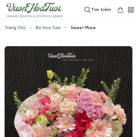
Skip
www.vuonhoatuoi.vn
Tìm kiếm
to
content
Trang Chủ
•
Bó Hoa Tươi
•
Sweet Muse