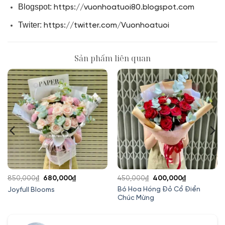
Blogspot:
https://vuonhoatuoi80.blogspot.com
Twiter:
https://twitter.com/Vuonhoatuoi
Sản phẩm liên quan
Giá
Giá
Giá
Giá
850,000
₫
680,000
₫
450,000
₫
400,000
₫
gốc
hiện
gốc
hiện
Bó Hoa Hồng Đỏ Cổ Điển
Joyfull Blooms
Chúc Mừng
là:
tại
là:
tại
850,000₫.
là:
450,000₫.
là:
00₫.
680,000₫.
400,000₫.