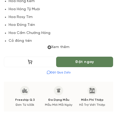
Hoa Hồng Kem
Hoa Hồng Tỷ Muội
Hoa Rosy Tím
Hoa Đồng Tiền
Hoa Cẩm Chướng Hồng
Cỏ đồng tiền
Xem thêm
Lá + Phụ kiện
(*) Shop hoa tươi với dịch vụ đặt hoa online Vườn Hoa Tươi
Thêm vào giỏ
Đặt ngay
đảm bảo phong cách cắm, tone màu sắc.
Đặt Qua Zalo
Nếu có thay đổi về Hoa phụ và thời gian giao sẽ được thông
báo đến Quý khách hàng xác nhận trước khi cắm hay bó.
Freeship Q.3
Đa Dạng Mẫu
Miễn Phí Thiệp
Đơn Từ 400k
Mẫu Mới Mỗi Ngày
Hỗ Trợ Viết Thiệp