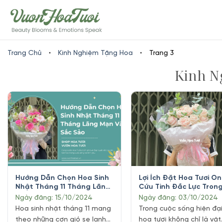
Skip
www.vuonhoatuoi.vn
to
content
Trang Chủ
•
Kinh Nghiệm Tặng Hoa
•
Trang 3
Kinh N
Hướng Dẫn Chọn Hoa Sinh
Lợi Ích Đặt Hoa Tươi On
Nhật Tháng 11 Tháng Lãng
Cứu Tinh Đắc Lực Tron
Mạn Và Sắc Sảo
Ngày Lễ
Ngày đăng: 15/10/2024
Ngày đăng: 03/10/2024
Hoa sinh nhật tháng 11 mang
Trong cuộc sống hiện đại
theo những cơn gió se lạnh
hoa tươi không chỉ là vật