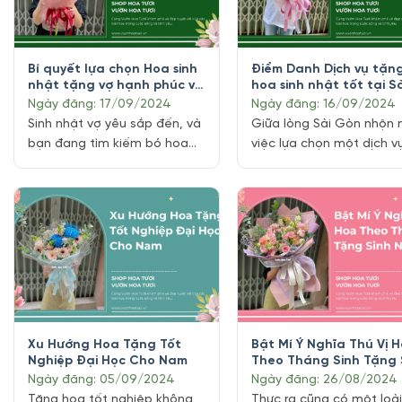
hiểu rõ tính cách của người
Hoa 20 tháng 10 không [..
nhận. Mỗi chàng [...]
Bí quyết lựa chọn Hoa sinh
Điểm Danh Dịch vụ tặn
nhật tặng vợ hạnh phúc và
hoa sinh nhật tốt tại S
bất ngờ
Gòn
Ngày đăng: 17/09/2024
Ngày đăng: 16/09/2024
Sinh nhật vợ yêu sắp đến, và
Giữa lòng Sài Gòn nhộn n
bạn đang tìm kiếm bó hoa
việc lựa chọn một dịch v
sinh nhật hoàn hảo để thể
tặng hoa sinh nhật uy tín
hiện tình yêu thương của
chất lượng có thể là một
mình? Một bó hoa tươi đẹp
thách. Hãy để chúng tôi 
không chỉ là gửi đến thông
bạn tìm ra những dịch vụ
điệp yêu thương, mà còn là
nhất để gửi trao yêu th
biểu tượng của tình cảm
đến người thân yêu. Cùn
chân thành và sự quan tâm
Shop hoa tươi
tinh tế. [...]
vuonhoatuoi.vn Điểm [...]
Xu Hướng Hoa Tặng Tốt
Bật Mí Ý Nghĩa Thú Vị 
Nghiệp Đại Học Cho Nam
Theo Tháng Sinh Tặng 
Nhật
Ngày đăng: 05/09/2024
Ngày đăng: 26/08/2024
Tặng hoa tốt nghiệp không
Thực ra cũng có một loà