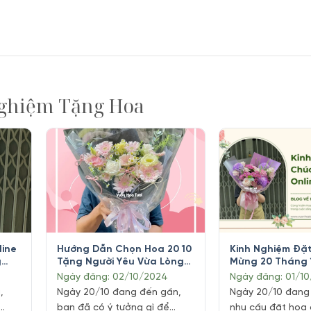
ghiệm Tặng Hoa
line
Hướng Dẫn Chọn Hoa 20 10
Kinh Nghiệm Đặ
g
Tặng Người Yêu Vừa Lòng
Mừng 20 Tháng 
Nàng
Tại Tphcm
Ngày đăng: 02/10/2024
Ngày đăng: 01/1
,
Ngày 20/10 đang đến gần,
Ngày 20/10 đang
bạn đã có ý tưởng gì để
nhu cầu đặt hoa 