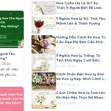
Hoa Calla Lily Là Gì? Sự
là những rủi
Thật Ít Người Biết Về Loài
a đảo,
Hoa Đẹp Này
19/07/2026
cọc. Vậy làm
Ý Nghĩa Hoa Ly Đỏ: Tình Yêu
hoa an toàn
Mãnh Liệt & Thịnh Vượng
ất tật mang”
19/07/2026
c Mừng 20
Tại Tphcm?
Hướng Dẫn Cách Bó Hoa Tú
Cầu Đẹp Mà Bạn Cần Khám
Phá
17/07/2026
gười Yêu
Ý Nghĩa Hoa Ly Trắng: Từ
ông?
Tinh Khôi Ngày Cưới Đến
9/2024
Trang Trọng Trong Tang Lễ
16/07/2026
tan vỡ, việc
Cách Phân Biệt Hoa Ly Đơn
ời yêu cũ
Và Hoa Ly Kép: Nhìn Cánh Là
t định khó
Biết Ngay
15/07/2026
 thể là cầu
ng cũng có
Cách Chăm Hoa Ly Tươi Lâu:
ng cảm xúc
Khi Nào Nên Thúc Nở Nhanh,
 nên hay
Khi Nào Nên Giữ Nụ
15/07/2026
hoa cho