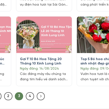
 đặc
vụ điện hoa tươi tại Sài Gòn
càng phát triển 
 ý
với tiêu chí giao hoa nhanh
cầu chăm sóc tin
 có
và chất lượng, bài viết này
ba mẹ cũng được
hoa
sẽ là cẩm nang hữu ích dành
trẻ quan tâm và
tặng
cho bạn. Sài Gòn, một thành
tìm kiếm hoa vu l
g
phố năng động và tràn đầy
lòng báo hiếu và
a
sức sống, luôn biết cách trân
khoẻ đến đấng si
trọng những món quà tinh [...]
Vườn Hoa Tươi cũ
rằng công ơn [...]
húc
Gợi Ý 10 Bó Hoa Tặng 20
Top 5 Bó hoa c
àn
Tháng 10 Xinh Lung Linh
sinh nhật đẹp gi
Ngày đăng: 14/08/2024
Ngày đăng: 09/
ông
Các đấng mày râu chúng ta
Vườn hoa tươi là
đang tìm hiểu về danh sách
chọn tuyệt vời c
 thể
Bó Hoa Tặng 20 Tháng 10 để
đang tìm kiếm n
hi
lên kế hoạch gửi gắm yêu
chúc mừng sinh đ
 ?
thương cho người Phụ nữ Việt
cả phải chăng. V
2
3
4
Nam phải không nào. Hãy
hoa tươi phong p
 mạn
cùng Shop Hoa Tươi Tphcm
dạng, bạn có th