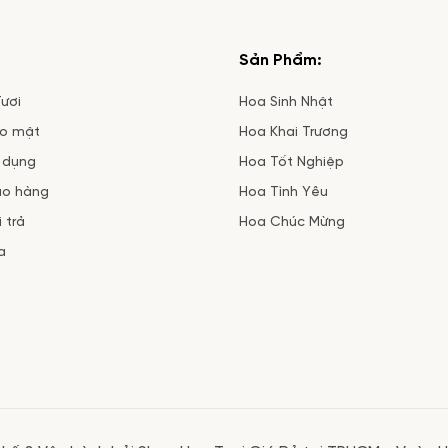
ôn
Vườn Hoa Tươi khám phá
tìm thấy những b
những mẫu hoa sáng giá
mừng sinh nhật p
dành tặng ngày 20/10 [...]
sở thích [...]
Sản Phẩm:
ươi
Hoa Sinh Nhật
ảo mật
Hoa Khai Trương
 dụng
Hoa Tốt Nghiệp
ao hàng
Hoa Tình Yêu
 trả
Hoa Chúc Mừng
a