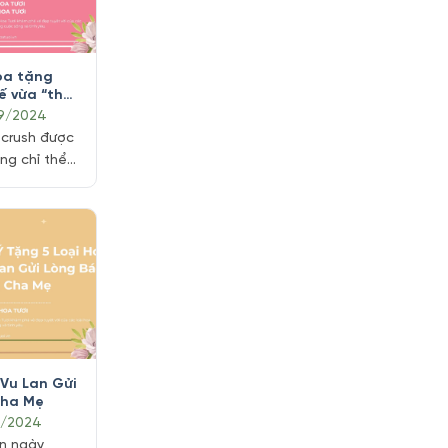
nếu tặng,
oa tặng
tế vừa “thả
09/2024
 crush được
ng chỉ thể
hân thành mà
 điểm trong
g lo, hãy
a tươi thắm
ính” một
gọt ngào.
ào để chọn
 Vu Lan Gửi
Cha Mẹ
8/2024
ần ngày