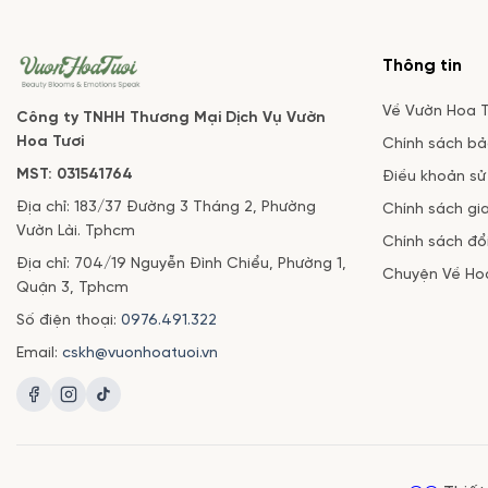
biết rằng bó hoa hồng đỏ,
lại ý nghĩa. Nhưng với mu
bó hoa hồng cam, hoa
vàn loại hoa và màu sắc
hướng dương [...]
khác [...]
Thông tin
Về Vườn Hoa T
Công ty TNHH Thương Mại Dịch Vụ Vườn
Hoa Tươi
Chính sách b
MST: 031541764
Điều khoản sử
Địa chỉ: 183/37 Đường 3 Tháng 2, Phường
Chính sách gi
Vườn Lài. Tphcm
Chính sách đổi
Địa chỉ: 704/19 Nguyễn Đình Chiểu, Phường 1,
Chuyện Về Ho
Quận 3, Tphcm
Số điện thoại:
0976.491.322
Email:
cskh@vuonhoatuoi.vn