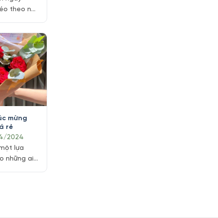
kéo theo nhu
h thần cho
 nhiều bạn
 mong muốn
an trao gửi
 chúc sức
nh thành.
ng hiểu
húc mừng
á rẻ
04/2024
 một lựa
ho những ai
hững bó hoa
ẹp với giá
ới nguồn
hú và đa
ể dễ dàng