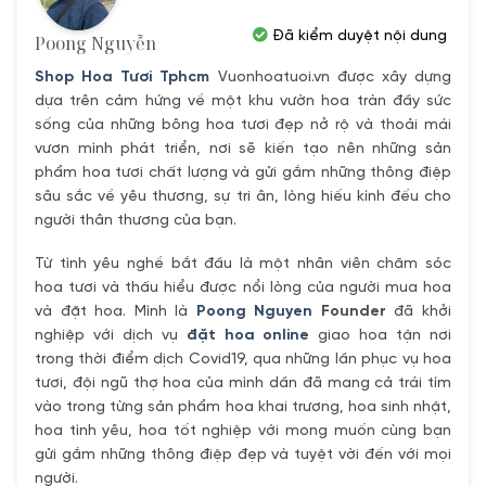
Đã kiểm duyệt nội dung
Poong Nguyễn
Shop Hoa Tươi Tphcm
Vuonhoatuoi.vn được xây dựng
dựa trên cảm hứng về một khu vườn hoa tràn đầy sức
sống của những bông hoa tươi đẹp nở rộ và thoải mái
vươn mình phát triển, nơi sẽ kiến tạo nên những sản
phẩm hoa tươi chất lượng và gửi gắm những thông điệp
sâu sắc về yêu thương, sự tri ân, lòng hiếu kính đếu cho
người thân thương của bạn.
Từ tình yêu nghề bắt đầu là một nhân viên chăm sóc
hoa tươi và thấu hiểu được nổi lòng của người mua hoa
và đặt hoa. Mình là
Poong Nguyen
Founder
đã khởi
nghiệp với dịch vụ
đặt hoa online
giao hoa tận nơi
trong thời điểm dịch Covid19, qua những lần phục vụ hoa
tươi, đội ngũ thợ hoa của mình dần đã mang cả trái tím
vào trong từng sản phẩm hoa khai trương, hoa sinh nhật,
hoa tình yêu, hoa tốt nghiệp với mong muốn cùng bạn
gửi gắm những thông điệp đẹp và tuyệt vời đến với mọi
người.