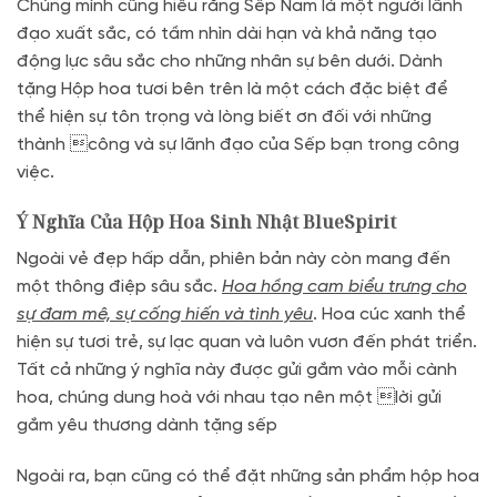
Chúng mình cũng hiểu rằng Sếp Nam là một người lãnh
đạo xuất sắc, có tầm nhìn dài hạn và khả năng tạo
động lực sâu sắc cho những nhân sự bên dưới. Dành
tặng Hộp hoa tươi bên trên là một cách đặc biệt để
thể hiện sự tôn trọng và lòng biết ơn đối với những
thành công và sự lãnh đạo của Sếp bạn trong công
việc.
Ý Nghĩa Của Hộp Hoa Sinh Nhật BlueSpirit
Ngoài vẻ đẹp hấp dẫn, phiên bản này còn mang đến
một thông điệp sâu sắc.
Hoa hồng cam biểu trưng cho
sự đam mê, sự cống hiến và tình yêu
. Hoa cúc xanh thể
hiện sự tươi trẻ, sự lạc quan và luôn vươn đến phát triển.
Tất cả những ý nghĩa này được gửi gắm vào mỗi cành
hoa, chúng dung hoà với nhau tạo nên một lời gửi
gắm yêu thương dành tặng sếp
Ngoài ra, bạn cũng có thể đặt những sản phẩm hộp hoa