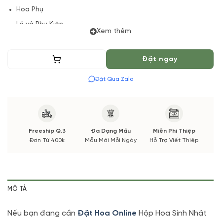
Hoa Phụ
Lá và Phụ Kiện
Xem thêm
(*) Shop hoa tươi với dịch vụ đặt hoa online Vườn Hoa Tươi
đảm bảo phong cách cắm, tone màu sắc.
Thêm vào giỏ
Đặt ngay
Nếu có thay đổi về Hoa phụ và thời gian giao sẽ được thông
Đặt Qua Zalo
báo đến Quý khách hàng xác nhận trước khi cắm hay bó.
Freeship Q.3
Đa Dạng Mẫu
Miễn Phí Thiệp
Đơn Từ 400k
Mẫu Mới Mỗi Ngày
Hỗ Trợ Viết Thiệp
MÔ TẢ
Nếu bạn đang cần
Đặt Hoa Online
Hộp Hoa Sinh Nhật