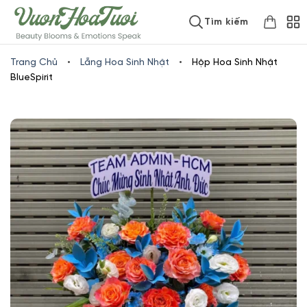
Skip
www.vuonhoatuoi.vn
Tìm kiếm
to
content
Trang Chủ
•
Lẵng Hoa Sinh Nhật
•
Hộp Hoa Sinh Nhật
BlueSpirit