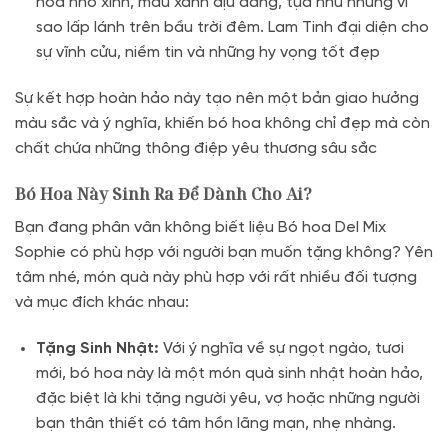
hoa nhỏ xinh, màu xanh dịu dàng, tựa như những vì
sao lấp lánh trên bầu trời đêm.
Lam Tinh đại diện cho
sự vĩnh cửu, niềm tin và những hy vọng tốt đẹp
Sự kết hợp hoàn hảo này tạo nên một bản giao hưởng
màu sắc và ý nghĩa, khiến bó hoa không chỉ đẹp mà còn
chất chứa những thông điệp yêu thương sâu sắc
Bó Hoa Này Sinh Ra Để Dành Cho Ai?
Bạn đang phân vân không biết liệu Bó hoa Del Mix
Sophie có phù hợp với người bạn muốn tặng không? Yên
tâm nhé, món quà này phù hợp với rất nhiều đối tượng
và mục đích khác nhau:
Tặng Sinh Nhật:
Với ý nghĩa về sự ngọt ngào, tươi
mới, bó hoa này là một món quà sinh nhật hoàn hảo,
đặc biệt là khi tặng người yêu, vợ hoặc những người
bạn thân thiết có tâm hồn lãng mạn, nhẹ nhàng
.