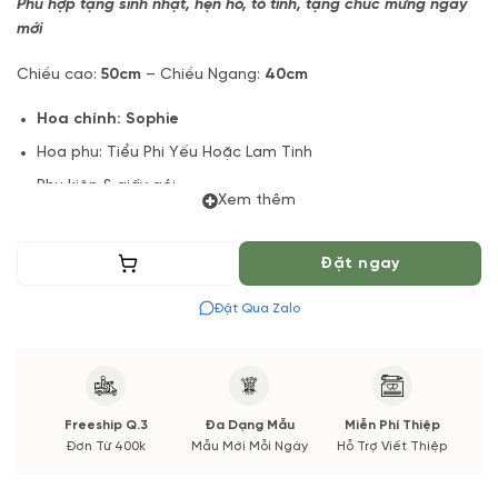
Phù hợp tặng sinh nhật, hẹn hò, tỏ tình, tặng chúc mừng ngày
mới
Chiều cao:
50cm
– Chiều Ngang:
40cm
Hoa chính:
Sophie
Hoa phu: Tiểu Phi Yếu Hoặc Lam Tinh
Phụ kiện & giấy gói
Xem thêm
Lưu ý:
Sản phẩm hoa chụp mẫu trực tiếp từ Vuonhoatuoi.vn.
Bởi vì: một số loại hoa trong mẫu theo mùa sẽ không có hoặc
Thêm vào giỏ
Đặt ngay
chất lượng không đảm bảo nếu có thay đổi sẽ được thông
báo đến cho bạn.
Đặt Qua Zalo
Vuonhoatuoi.vn đảm bảo định lượng, tone màu, kiểu dáng
cũng như chất lượng hoa tươi đẹp và đầy đặn nhất. Bạn sẽ
nhận được ảnh chụp trước khi chúng mình giao hoa.
Freeship Q.3
Đa Dạng Mẫu
Miễn Phí Thiệp
Đơn Từ 400k
Mẫu Mới Mỗi Ngày
Hỗ Trợ Viết Thiệp