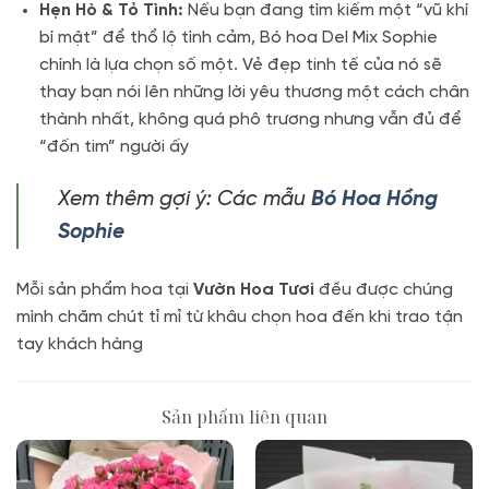
Hẹn Hò & Tỏ Tình:
Nếu bạn đang tìm kiếm một “vũ khí
bí mật” để thổ lộ tình cảm, Bó hoa Del Mix Sophie
chính là lựa chọn số một.
Vẻ đẹp tinh tế của nó sẽ
thay bạn nói lên những lời yêu thương một cách chân
thành nhất, không quá phô trương nhưng vẫn đủ để
“đốn tim” người ấy
Xem thêm gợi ý: Các mẫu
Bó Hoa Hồng
Sophie
Mỗi sản phẩm hoa tại
Vườn Hoa Tươi
đều được chúng
mình chăm chút tỉ mỉ từ khâu chọn hoa đến khi trao tận
tay khách hàng
Sản phẩm liên quan