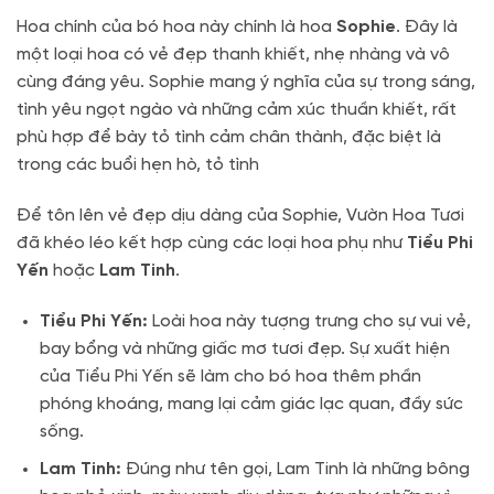
Hoa chính của bó hoa này chính là hoa
Sophie
. Đây là
một loại hoa có vẻ đẹp thanh khiết, nhẹ nhàng và vô
cùng đáng yêu.
Sophie mang ý nghĩa của sự trong sáng,
tình yêu ngọt ngào và những cảm xúc thuần khiết, rất
phù hợp để bày tỏ tình cảm chân thành, đặc biệt là
trong các buổi hẹn hò, tỏ tình
Để tôn lên vẻ đẹp dịu dàng của Sophie, Vườn Hoa Tươi
đã khéo léo kết hợp cùng các loại hoa phụ như
Tiểu Phi
Yến
hoặc
Lam Tinh
.
Tiểu Phi Yến:
Loài hoa này tượng trưng cho sự vui vẻ,
bay bổng và những giấc mơ tươi đẹp. Sự xuất hiện
của Tiểu Phi Yến sẽ làm cho bó hoa thêm phần
phóng khoáng, mang lại cảm giác lạc quan, đầy sức
sống.
Lam Tinh:
Đúng như tên gọi, Lam Tinh là những bông