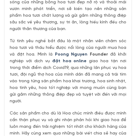
sống của những bông hoa tươi đẹp nở rộ và thoải mái
vươn mình phát triển, nơi sẽ kiến tạo nên những sản
phẩm hoa tươi chất lượng và gửi gắm những thông điệp
sâu sắc về yêu thương, sự tri ân, lòng hiếu kính đếu cho
người thân thương của bạn.
Từ tình yêu nghề bắt đầu là một nhân viên chăm sóc
hoa tươi và thấu hiểu được nổi lòng của người mua hoa
và đặt hoa. Mình là
Poong Nguyen
Founder
đã khởi
nghiệp với dịch vụ
đặt hoa online
giao hoa tận nơi
trong thời điểm dịch Covid19, qua những lần phục vụ hoa
tươi, đội ngũ thợ hoa của mình dần đã mang cả trái tím
vào trong từng sản phẩm hoa khai trương, hoa sinh nhật,
hoa tình yêu, hoa tốt nghiệp với mong muốn cùng bạn
gửi gắm những thông điệp đẹp và tuyệt vời đến với mọi
người.
Các sản phẩm cho dù là Hoa chúc mình điều được mình
cẩn thận phục vụ và ghi nhận phản hồi khi giao hoa để
luôn mang đến trải nghiệm tốt nhất cho khách hàng của
mình. Hãy cùng xem qua những bài viết chia sẻ hay của