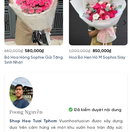
Giá
Giá
Giá
Giá
680,000
₫
580,000
₫
1,000,000
₫
850,000
₫
gốc
hiện
gốc
hiện
Bó Hoa Hồng Sophie Gửi Tặng
Hoa Bó Hẹn Hò M Sophia Slay
Sinh Nhật
là:
tại
là:
tại
680,000₫.
là:
1,000,000₫.
là:
580,000₫.
850,000₫.
Đã kiểm duyệt nội dung
Poong Nguyễn
Shop Hoa Tươi Tphcm
Vuonhoatuoi.vn được xây dựng
dựa trên cảm hứng về một khu vườn hoa tràn đầy sức