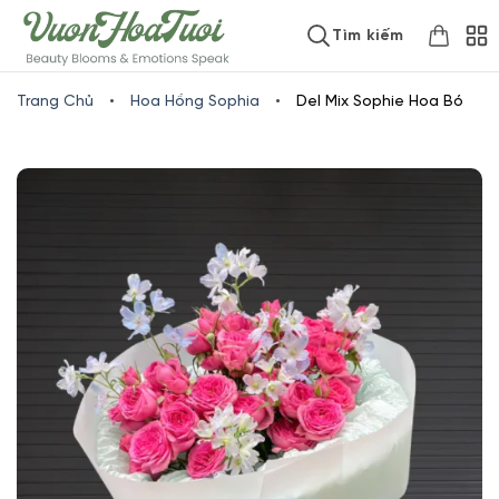
Skip
www.vuonhoatuoi.vn
Tìm kiếm
to
content
Trang Chủ
•
Hoa Hồng Sophia
•
Del Mix Sophie Hoa Bó