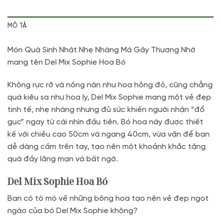
MÔ TẢ
Món Quà Sinh Nhật Nhẹ Nhàng Mà Gây Thương Nhớ
mang tên Del Mix Sophie Hoa Bó
Không rực rỡ và nồng nàn như hoa hồng đỏ, cũng chẳng
quá kiêu sa như hoa ly, Del Mix Sophie mang một vẻ đẹp
tinh tế, nhẹ nhàng nhưng đủ sức khiến người nhận “đổ
gục” ngay từ cái nhìn đầu tiên. Bó hoa này được thiết
kế với chiều cao 50cm và ngang 40cm, vừa vặn để bạn
dễ dàng cầm trên tay, tạo nên một khoảnh khắc tặng
quà đầy lãng mạn và bất ngờ.
Del Mix Sophie Hoa Bó
Bạn có tò mò về những bông hoa tạo nên vẻ đẹp ngọt
ngào của bó Del Mix Sophie không?