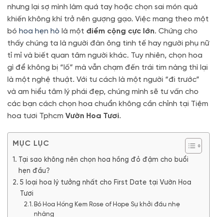
nhưng lại sợ mình làm quá tay hoặc chọn sai món quà
khiến không khí trở nên gượng gạo.
Việc mang theo một
bó
hoa hẹn hò
là một
điểm cộng cực lớn
.
Chứng cho
thấy chúng ta là người đàn ông tinh tế hay người phụ nữ
tỉ mỉ và biết quan tâm người khác.
Tuy nhiên,
chọn hoa
gì để không bị “lố” mà vẫn chạm đến trái tim nàng thì lại
là một nghệ thuật.
Với tư cách là một người “đi trước”
và am hiểu tâm lý phái đẹp,
chúng mình sẽ tư vấn cho
các bạn cách chọn hoa chuẩn không cần chỉnh tại Tiệm
hoa tươi Tphcm
Vườn Hoa Tươi
.
MỤC LỤC
Tại sao không nên chọn hoa hồng đỏ đậm cho buổi
hẹn đầu?
5 loại hoa lý tưởng nhất cho First Date tại Vườn Hoa
Tươi
Bó Hoa Hồng Kem Rose of Hope Sự khởi đầu nhẹ
nhàng