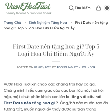
Skip
www.vuonhoatuoi.vn
Tìm kiếm
to
content
Trang Chủ
•
Kinh Nghiệm Tặng Hoa
•
First Date nên tặng
hoa gì? Top 5 Loại Hoa Ghi Điểm Người Ấy
First Date nên tặng hoa gì? Top 5
Loại Hoa Ghi Điểm Người Ấy
POSTED ON
02/02/2026
BY
POONG NGUYEN FOUNDER
Vườn Hoa Tươi xin chào các chàng trai hay cô gái.
Chúng mình
hiểu cảm giác của các bạn lúc này hơi hồi
hộp,
một chút phấn khích xen lẫn
lo lắng với câu hỏi
First Date nên tặng hoa gì
?
.
Ông/bà nào muốn tạo ấn
tượng tốt,
muốn người ấy thấy được sự trân trọng