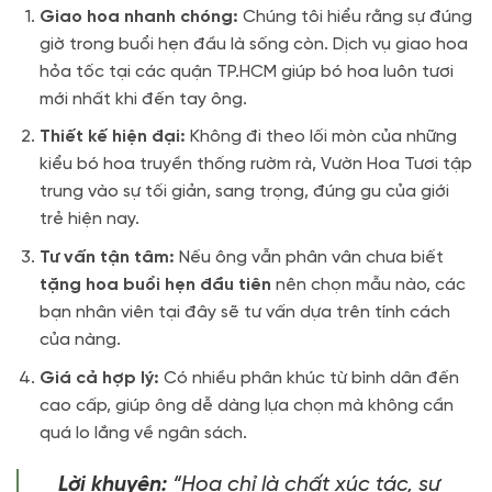
Giao hoa nhanh chóng:
Chúng tôi hiểu rằng sự đúng
giờ trong buổi hẹn đầu là sống còn. Dịch vụ giao hoa
hỏa tốc tại các quận TP.HCM giúp bó hoa luôn tươi
mới nhất khi đến tay ông.
Thiết kế hiện đại:
Không đi theo lối mòn của những
kiểu bó hoa truyền thống rườm rà, Vườn Hoa Tươi tập
trung vào sự tối giản, sang trọng, đúng gu của giới
trẻ hiện nay.
Tư vấn tận tâm:
Nếu ông vẫn phân vân chưa biết
tặng hoa buổi hẹn đầu tiên
nên chọn mẫu nào, các
bạn nhân viên tại đây sẽ tư vấn dựa trên tính cách
của nàng.
Giá cả hợp lý:
Có nhiều phân khúc từ bình dân đến
cao cấp, giúp ông dễ dàng lựa chọn mà không cần
quá lo lắng về ngân sách.
Lời khuyên:
“Hoa chỉ là chất xúc tác, sự