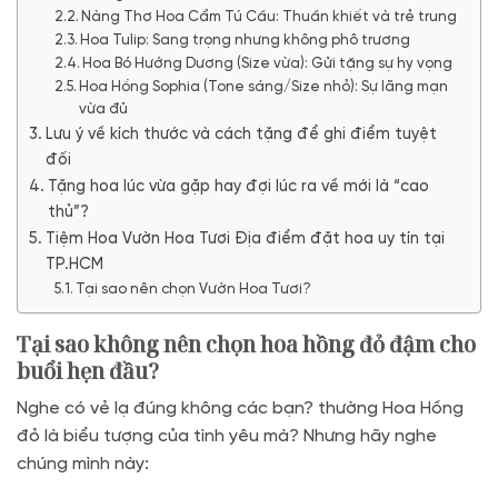
Nàng Thơ Hoa Cẩm Tú Cầu: Thuần khiết và trẻ trung
Hoa Tulip: Sang trọng nhưng không phô trương
Hoa Bó Hướng Dương (Size vừa): Gửi tặng sự hy vọng
Hoa Hồng Sophia (Tone sáng/Size nhỏ): Sự lãng mạn
vừa đủ
Lưu ý về kích thước và cách tặng để ghi điểm tuyệt
đối
Tặng hoa lúc vừa gặp hay đợi lúc ra về mới là “cao
thủ”?
Tiệm Hoa Vườn Hoa Tươi Địa điểm đặt hoa uy tín tại
TP.HCM
Tại sao nên chọn Vườn Hoa Tươi?
Tại sao không nên chọn hoa hồng đỏ đậm cho
buổi hẹn đầu?
Nghe có vẻ lạ đúng không các bạn? thường Hoa Hồng
đỏ là biểu tượng của tình yêu mà? Nhưng hãy nghe
chúng mình này: