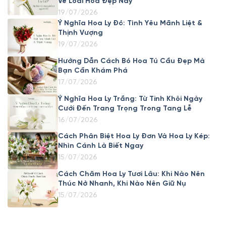
Về Loài Hoa Đẹp Này
19/07/2026
Ý Nghĩa Hoa Ly Đỏ: Tình Yêu Mãnh Liệt &
Thịnh Vượng
19/07/2026
Hướng Dẫn Cách Bó Hoa Tú Cầu Đẹp Mà
Bạn Cần Khám Phá
17/07/2026
Ý Nghĩa Hoa Ly Trắng: Từ Tinh Khôi Ngày
Cưới Đến Trang Trọng Trong Tang Lễ
16/07/2026
Cách Phân Biệt Hoa Ly Đơn Và Hoa Ly Kép:
Nhìn Cánh Là Biết Ngay
15/07/2026
Cách Chăm Hoa Ly Tươi Lâu: Khi Nào Nên
Thúc Nở Nhanh, Khi Nào Nên Giữ Nụ
15/07/2026