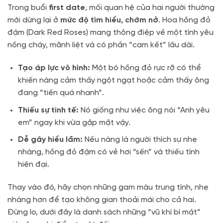
Trong buổi
first date
, mối quan hệ của hai người thường
mới dừng lại ở
mức độ tìm hiểu, chớm nở
. Hoa hồng đỏ
đậm (Dark Red Roses) mang thông điệp về một tình yêu
nồng cháy, mãnh liệt và có phần “cam kết” lâu dài.
Tạo áp lực vô hình:
Một bó hồng đỏ rực rỡ có thể
khiến nàng cảm thấy ngột ngạt hoặc cảm thấy ông
đang “tiến quá nhanh”.
Thiếu sự tinh tế:
Nó giống như việc ông nói “Anh yêu
em” ngay khi vừa gặp mặt vậy.
Dễ gây hiểu lầm:
Nếu nàng là người thích sự nhẹ
nhàng, hồng đỏ đậm có vẻ hơi “sến” và thiếu tính
hiện đại.
Thay vào đó, hãy chọn những gam màu trung tính, nhẹ
nhàng hơn để tạo không gian thoải mái cho cả hai.
Đừng lo, dưới đây là danh sách những “vũ khí bí mật”