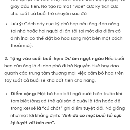
giây đầu tiên. Nó tạo ra một “vibe” cực kỳ tích cực
cho suốt cả buổi trò chuyện sau đó.
Lưu ý:
Cách này cực kỳ phù hợp nếu ông đón nàng
tại nhà hoặc hai người đi ăn tối tại một địa điểm cố
định (nơi có thể đặt bó hoa sang một bên một cách
thoải mái).
2. Tặng vào cuối buổi hẹn: Dư âm ngọt ngào
Nếu buổi
hẹn của ông là đi dạo phố đi bộ Nguyễn Huệ hay dạo
quanh các trung tâm thương mại, việc cầm bó hoa trên
tay suốt cả buổi sẽ khá bất tiện cho nàng.
Điểm cộng:
Một bó hoa bất ngờ xuất hiện trước khi
tạm biệt (ông có thể gửi sẵn ở quầy lễ tân hoặc để
trong xe) sẽ là “cú chốt” ghi điểm tuyệt đối. Nó giống
như một lời khẳng định:
“Anh đã có một buổi tối cực
kỳ tuyệt vời bên em”
.