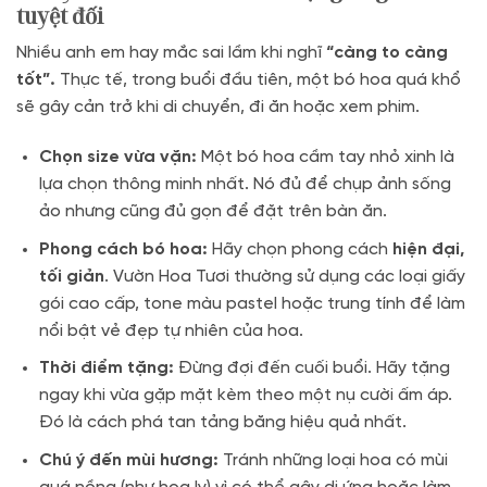
tuyệt đối
Nhiều anh em hay mắc sai lầm khi nghĩ
“càng to càng
tốt”.
Thực tế, trong buổi đầu tiên, một bó hoa quá khổ
sẽ gây cản trở khi di chuyển, đi ăn hoặc xem phim.
Chọn size vừa vặn:
Một bó hoa cầm tay nhỏ xinh là
lựa chọn thông minh nhất. Nó đủ để chụp ảnh sống
ảo nhưng cũng đủ gọn để đặt trên bàn ăn.
Phong cách bó hoa:
Hãy chọn phong cách
hiện đại,
tối giản
. Vườn Hoa Tươi thường sử dụng các loại giấy
gói cao cấp, tone màu pastel hoặc trung tính để làm
nổi bật vẻ đẹp tự nhiên của hoa.
Thời điểm tặng:
Đừng đợi đến cuối buổi. Hãy tặng
ngay khi vừa gặp mặt kèm theo một nụ cười ấm áp.
Đó là cách phá tan tảng băng hiệu quả nhất.
Chú ý đến mùi hương:
Tránh những loại hoa có mùi