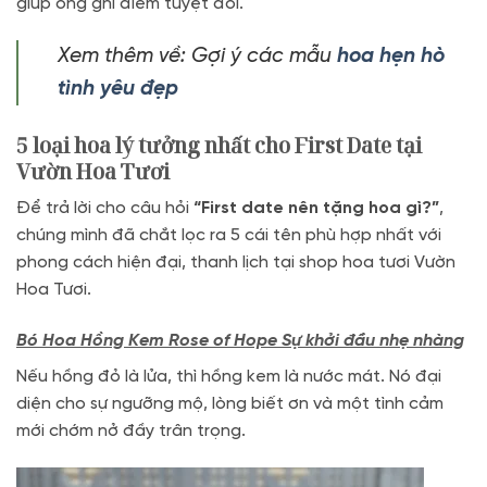
giúp ông ghi điểm tuyệt đối.
Xem thêm về: Gợi ý các mẫu
hoa hẹn hò
tình yêu đẹp
5 loại hoa lý tưởng nhất cho First Date tại
Vườn Hoa Tươi
Để trả lời cho câu hỏi
“First date nên tặng hoa gì?”
,
chúng mình đã chắt lọc ra 5 cái tên phù hợp nhất với
phong cách hiện đại, thanh lịch tại shop hoa tươi Vườn
Hoa Tươi.
Bó Hoa Hồng Kem Rose of Hope Sự khởi đầu nhẹ nhàng
Nếu hồng đỏ là lửa, thì hồng kem là nước mát. Nó đại
diện cho sự ngưỡng mộ, lòng biết ơn và một tình cảm
mới chớm nở đầy trân trọng.