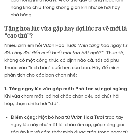
quá nồng (như hoa ly) vì có thể gây dị ứng hoặc làm
nàng khó chịu trong không gian kín như xe hơi hay
nhà hàng.
Tặng hoa lúc vừa gặp hay đợi lúc ra về mới là
“cao thủ”?
Nhiều anh em hỏi Vườn Hoa Tươi:
“Nên tặng hoa ngay từ
đầu hay đợi đến cuối buổi mới tạo bất ngờ?”
. Thực tế,
không có một công thức cố định nào cả, tất cả phụ
thuộc vào “kịch bản” buổi hẹn của bạn. Hãy để mình
phân tích cho các bạn chọn nhé:
1. Tặng ngay lúc vừa gặp mặt: Phá tan sự ngại ngùng
Khi vừa chạm mặt, cả hai chắc chắn đều có chút hồi
hộp, thậm chí là hơi “đơ”.
Điểm cộng:
Một bó hoa từ
Vườn Hoa Tươi
trao tay
ngay lúc này như một lời chào ấm áp, giúp nàng giải
tỏa áp lực và cảm thấy mình được trân trọng ngay từ