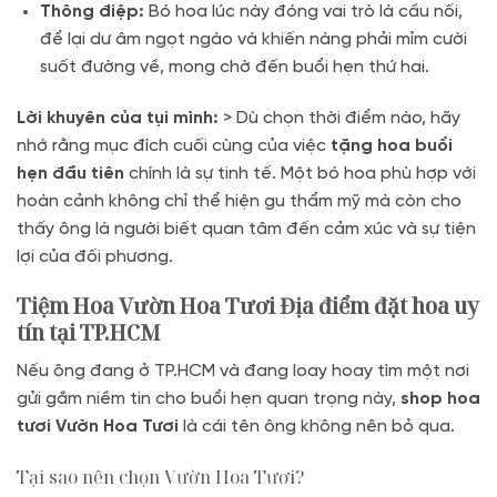
Thông điệp:
Bó hoa lúc này đóng vai trò là cầu nối,
để lại dư âm ngọt ngào và khiến nàng phải mỉm cười
suốt đường về, mong chờ đến buổi hẹn thứ hai.
Lời khuyên của tụi mình:
> Dù chọn thời điểm nào, hãy
nhớ rằng mục đích cuối cùng của việc
tặng hoa buổi
hẹn đầu tiên
chính là sự tinh tế. Một bó hoa phù hợp với
hoàn cảnh không chỉ thể hiện gu thẩm mỹ mà còn cho
thấy ông là người biết quan tâm đến cảm xúc và sự tiện
lợi của đối phương.
Tiệm Hoa Vườn Hoa Tươi Địa điểm đặt hoa uy
tín tại TP.HCM
Nếu ông đang ở TP.HCM và đang loay hoay tìm một nơi
gửi gắm niềm tin cho buổi hẹn quan trọng này,
shop hoa
tươi Vườn Hoa Tươi
là cái tên ông không nên bỏ qua.
Tại sao nên chọn Vườn Hoa Tươi?