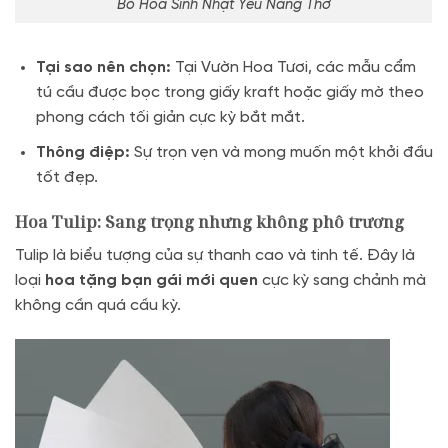
Bó Hoa Sinh Nhật Yêu Nàng Thơ
Tại sao nên chọn:
Tại Vườn Hoa Tươi, các mẫu cẩm
tú cầu được bọc trong giấy kraft hoặc giấy mờ theo
phong cách tối giản cực kỳ bắt mắt.
Thông điệp:
Sự trọn vẹn và mong muốn một khởi đầu
tốt đẹp.
Hoa Tulip: Sang trọng nhưng không phô trương
Tulip là biểu tượng của sự thanh cao và tinh tế. Đây là
loại
hoa tặng bạn gái mới quen
cực kỳ sang chảnh mà
không cần quá cầu kỳ.