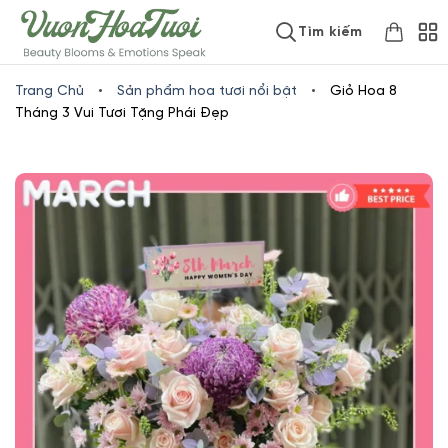
Skip
www.vuonhoatuoi.vn
Tìm kiếm
to
content
Trang Chủ
•
Sản phẩm hoa tươi nổi bật
•
Giỏ Hoa 8
Tháng 3 Vui Tươi Tặng Phái Đẹp