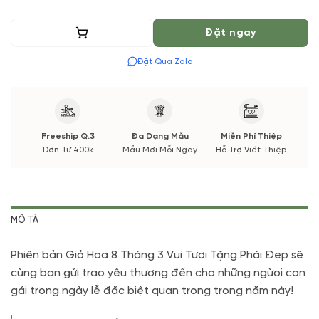
Thêm vào giỏ
Đặt ngay
Đặt Qua Zalo
Freeship Q.3
Đa Dạng Mẫu
Miễn Phí Thiệp
Đơn Từ 400k
Mẫu Mới Mỗi Ngày
Hỗ Trợ Viết Thiệp
MÔ TẢ
Phiên bản Giỏ Hoa 8 Tháng 3 Vui Tươi Tặng Phái Đẹp
sẽ
cùng bạn gửi trao yêu thương đến cho những ngừoi con
gái trong ngày lễ đặc biệt quan trọng trong năm này!