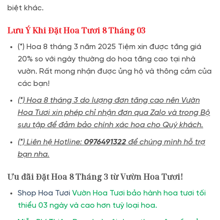
biệt khác.
Lưu Ý Khi Đặt Hoa Tươi 8 Tháng 03
(*) Hoa 8 tháng 3 năm 2025 Tiệm xin được tăng giá
20% so với ngày thường do hoa tăng cao tại nhà
vườn. Rất mong nhận được ủng hộ và thông cảm của
các bạn!
(*) Hoa 8 tháng 3 do lượng đơn tăng cao nên Vườn
Hoa Tươi xin phép chỉ nhận đơn qua Zalo và trong Bộ
sưu tập để đảm bảo chính xác hoa cho Quý khách.
(*) Liên hệ Hotline:
0976491322
để chúng mình hỗ trợ
bạn nha.
Ưu đãi Đặt Hoa 8 Tháng 3 từ Vườn Hoa Tươi!
Shop Hoa Tươi
Vườn Hoa Tươi bảo hành hoa tươi tối
thiểu 03 ngày và cao hơn tuỳ loại hoa.