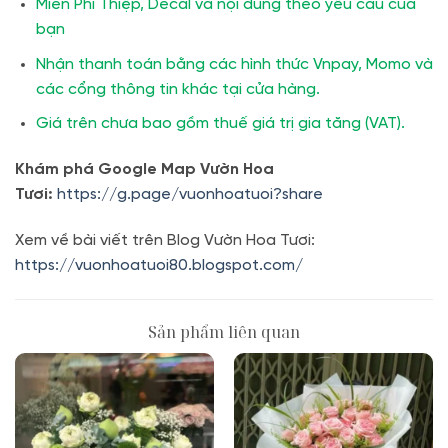
Miễn Phí Thiệp, Decal và nội dung theo yêu cầu của
bạn
Nhận thanh toán bằng các hình thức Vnpay, Momo và
các cổng thông tin khác tại cửa hàng.
Giá trên chưa bao gồm thuế giá trị gia tăng (VAT).
Khám phá Google Map Vườn Hoa
Tươi:
https://g.page/vuonhoatuoi?share
Xem về bài viết trên Blog Vườn Hoa Tươi:
https://vuonhoatuoi80.blogspot.com/
Sản phẩm liên quan