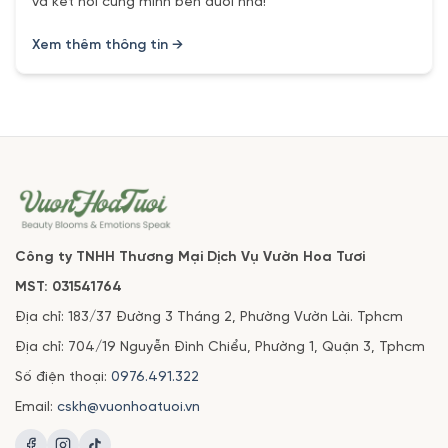
và kết nối cùng mình bên dưới nha!
Xem thêm thông tin →
Công ty TNHH Thương Mại Dịch Vụ Vườn Hoa Tươi
MST: 031541764
Địa chỉ: 183/37 Đường 3 Tháng 2, Phường Vườn Lài. Tphcm
Địa chỉ: 704/19 Nguyễn Đình Chiểu, Phường 1, Quận 3, Tphcm
Số điện thoại:
0976.491.322
Email:
cskh@vuonhoatuoi.vn