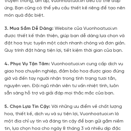
truyền thống, ấm áp, Vuonhoatuoi.vn đều có thể đáp
ứng. Bạn cũng có thể yêu cầu thiết kế riêng để tạo nên
món quà đặc biệt.
3. Mua Sắm Dễ Dàng:
Website của Vuonhoatuoi.vn
được thiết kế thân thiện, giúp bạn dễ dàng lựa chọn và
đặt hoa trực tuyến một cách nhanh chóng và đơn giản.
Quy trình đặt hàng tiện lợi, tiết kiệm thời gian của bạn.
4. Phục Vụ Tận Tâm:
Vuonhoatuoi.vn cung cấp dịch vụ
giao hoa chuyên nghiệp, đảm bảo hoa được giao đúng
giờ và đến tay người nhận trong tình trạng tươi tắn,
nguyên vẹn. Đội ngũ nhân viên tư vấn nhiệt tình, luôn
sẵn sàng hỗ trợ và giải đáp mọi thắc mắc của bạn.
5. Chọn Lựa Tin Cậy:
Với những ưu điểm về chất lượng
hoa, thiết kế, dịch vụ và sự tiện lợi, Vuonhoatuoi.vn là
một địa chỉ uy tín và đáng tin cậy để bạn gửi gắm niềm
tin, lựa chọn hoa cho ngày 8 tháng 3 và nhiều dịp đặc