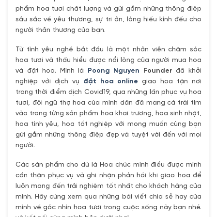
phẩm hoa tươi chất lượng và gửi gắm những thông điệp
sâu sắc về yêu thương, sự tri ân, lòng hiếu kính đếu cho
người thân thương của bạn.
Từ tình yêu nghề bắt đầu là một nhân viên chăm sóc
hoa tươi và thấu hiểu được nổi lòng của người mua hoa
và đặt hoa. Mình là
Poong Nguyen
Founder
đã khởi
nghiệp với dịch vụ
đặt hoa online
giao hoa tận nơi
trong thời điểm dịch Covid19, qua những lần phục vụ hoa
tươi, đội ngũ thợ hoa của mình dần đã mang cả trái tím
vào trong từng sản phẩm hoa khai trương, hoa sinh nhật,
hoa tình yêu, hoa tốt nghiệp với mong muốn cùng bạn
gửi gắm những thông điệp đẹp và tuyệt vời đến với mọi
người.
Các sản phẩm cho dù là Hoa chúc mình điều được mình
cẩn thận phục vụ và ghi nhận phản hồi khi giao hoa để
luôn mang đến trải nghiệm tốt nhất cho khách hàng của
mình. Hãy cùng xem qua những bài viết chia sẻ hay của
mình về góc nhìn hoa tươi trong cuộc sống này bạn nhé.