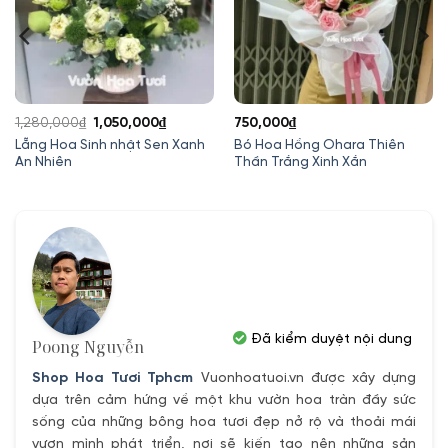
Giá
Giá
1,280,000
₫
1,050,000
₫
750,000
₫
gốc
hiện
Lẵng Hoa Sinh nhật Sen Xanh
Bó Hoa Hồng Ohara Thiên
An Nhiên
Thần Trắng Xinh Xắn
là:
tại
1,280,000₫.
là:
1,050,000₫.
Đã kiểm duyệt nội dung
Poong Nguyễn
Shop Hoa Tươi Tphcm
Vuonhoatuoi.vn được xây dựng
dựa trên cảm hứng về một khu vườn hoa tràn đầy sức
sống của những bông hoa tươi đẹp nở rộ và thoải mái
vươn mình phát triển, nơi sẽ kiến tạo nên những sản