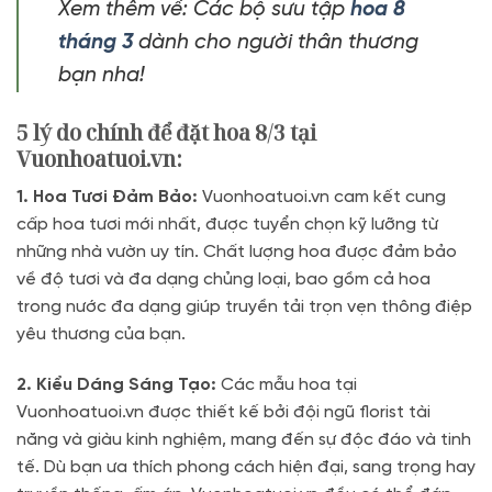
Xem thêm về: Các bộ sưu tập
hoa 8
tháng 3
dành cho người thân thương
bạn nha!
5 lý do chính để đặt hoa 8/3 tại
Vuonhoatuoi.vn:
1. Hoa Tươi Đảm Bảo:
Vuonhoatuoi.vn cam kết cung
cấp hoa tươi mới nhất, được tuyển chọn kỹ lưỡng từ
những nhà vườn uy tín. Chất lượng hoa được đảm bảo
về độ tươi và đa dạng chủng loại, bao gồm cả hoa
trong nước đa dạng giúp truyền tải trọn vẹn thông điệp
yêu thương của bạn.
2. Kiểu Dáng Sáng Tạo:
Các mẫu hoa tại
Vuonhoatuoi.vn được thiết kế bởi đội ngũ florist tài
năng và giàu kinh nghiệm, mang đến sự độc đáo và tinh
tế. Dù bạn ưa thích phong cách hiện đại, sang trọng hay