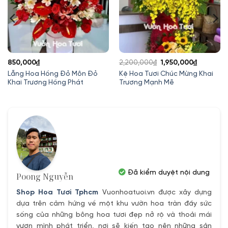
Giá
Giá
850,000
₫
2,200,000
₫
1,950,000
₫
gốc
hiện
Lẵng Hoa Hồng Đỏ Môn Đỏ
Kệ Hoa Tươi Chúc Mừng Khai
Khai Trương Hồng Phát
Trương Mạnh Mẽ
là:
tại
2,200,000₫.
là:
1,950,000
Đã kiểm duyệt nội dung
Poong Nguyễn
Shop Hoa Tươi Tphcm
Vuonhoatuoi.vn được xây dựng
dựa trên cảm hứng về một khu vườn hoa tràn đầy sức
sống của những bông hoa tươi đẹp nở rộ và thoải mái
vươn mình phát triển, nơi sẽ kiến tạo nên những sản