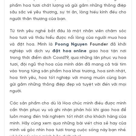
phẩm hoa tươi chất lượng và gửi gắm những thông điệp
sâu sắc về yêu thương, sự tri ân, lòng hiếu kính đếu cho
người thân thương của bạn.
Từ tình yêu nghề bắt đầu là một nhân viên chăm sóc
hoa tươi và thấu hiểu được nổi lòng của người mua hoa
và đặt hoa. Mình là
Poong Nguyen
Founder
đã khởi
nghiệp với dịch vụ
đặt hoa online
giao hoa tận nơi
trong thời điểm dịch Covid19, qua những lần phục vụ hoa
tươi, đội ngũ thợ hoa của mình dần đã mang cả trái tím
vào trong từng sản phẩm hoa khai trương, hoa sinh nhật,
hoa tình yêu, hoa tốt nghiệp với mong muốn cùng bạn
gửi gắm những thông điệp đẹp và tuyệt vời đến với mọi
người.
Các sản phẩm cho dù là Hoa chúc mình điều được mình
cẩn thận phục vụ và ghi nhận phản hồi khi giao hoa để
luôn mang đến trải nghiệm tốt nhất cho khách hàng của
mình. Hãy cùng xem qua những bài viết chia sẻ hay của
mình về góc nhìn hoa tươi trong cuộc sống này bạn nhé.