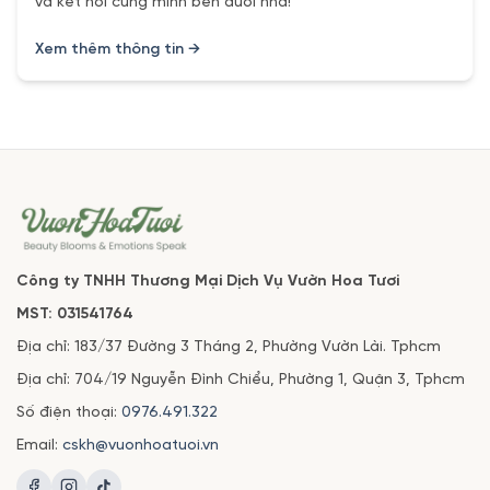
và kết nối cùng mình bên dưới nha!
Xem thêm thông tin →
Công ty TNHH Thương Mại Dịch Vụ Vườn Hoa Tươi
MST: 031541764
Địa chỉ: 183/37 Đường 3 Tháng 2, Phường Vườn Lài. Tphcm
Địa chỉ: 704/19 Nguyễn Đình Chiểu, Phường 1, Quận 3, Tphcm
Số điện thoại:
0976.491.322
Email:
cskh@vuonhoatuoi.vn