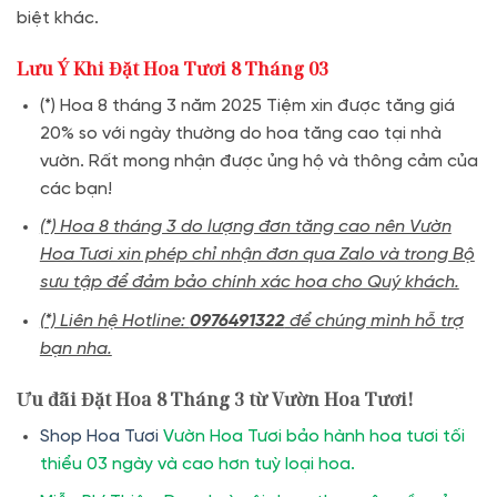
biệt khác.
Lưu Ý Khi Đặt Hoa Tươi 8 Tháng 03
(*) Hoa 8 tháng 3 năm 2025 Tiệm xin được tăng giá
20% so với ngày thường do hoa tăng cao tại nhà
vườn. Rất mong nhận được ủng hộ và thông cảm của
các bạn!
(*) Hoa 8 tháng 3 do lượng đơn tăng cao nên Vườn
Hoa Tươi xin phép chỉ nhận đơn qua Zalo và trong Bộ
sưu tập để đảm bảo chính xác hoa cho Quý khách.
(*) Liên hệ Hotline:
0976491322
để chúng mình hỗ trợ
bạn nha.
Ưu đãi Đặt Hoa 8 Tháng 3 từ Vườn Hoa Tươi!
Shop Hoa Tươi
Vườn Hoa Tươi bảo hành hoa tươi tối
thiểu 03 ngày và cao hơn tuỳ loại hoa.