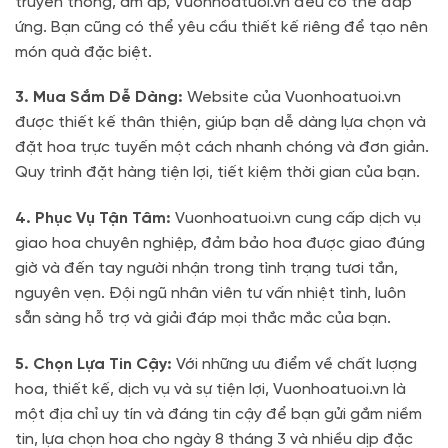
truyền thống, ấm áp, Vuonhoatuoi.vn đều có thể đáp
ứng. Bạn cũng có thể yêu cầu thiết kế riêng để tạo nên
món quà đặc biệt.
3. Mua Sắm Dễ Dàng:
Website của Vuonhoatuoi.vn
được thiết kế thân thiện, giúp bạn dễ dàng lựa chọn và
đặt hoa trực tuyến một cách nhanh chóng và đơn giản.
Quy trình đặt hàng tiện lợi, tiết kiệm thời gian của bạn.
4. Phục Vụ Tận Tâm:
Vuonhoatuoi.vn cung cấp dịch vụ
giao hoa chuyên nghiệp, đảm bảo hoa được giao đúng
giờ và đến tay người nhận trong tình trạng tươi tắn,
nguyên vẹn. Đội ngũ nhân viên tư vấn nhiệt tình, luôn
sẵn sàng hỗ trợ và giải đáp mọi thắc mắc của bạn.
5. Chọn Lựa Tin Cậy:
Với những ưu điểm về chất lượng
hoa, thiết kế, dịch vụ và sự tiện lợi, Vuonhoatuoi.vn là
một địa chỉ uy tín và đáng tin cậy để bạn gửi gắm niềm
tin, lựa chọn hoa cho ngày 8 tháng 3 và nhiều dịp đặc