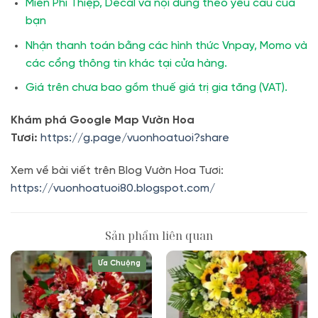
Miễn Phí Thiệp, Decal và nội dung theo yêu cầu của
bạn
Nhận thanh toán bằng các hình thức Vnpay, Momo và
các cổng thông tin khác tại cửa hàng.
Giá trên chưa bao gồm thuế giá trị gia tăng (VAT).
Khám phá Google Map Vườn Hoa
Tươi:
https://g.page/vuonhoatuoi?share
Xem về bài viết trên Blog Vườn Hoa Tươi:
https://vuonhoatuoi80.blogspot.com/
Sản phẩm liên quan
Ưa Chuộng