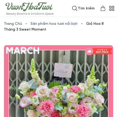
Skip
www.vuonhoatuoi.vn
Tìm kiếm
to
content
Trang Chủ
•
Sản phẩm hoa tươi nổi bật
•
Giỏ Hoa 8
Tháng 3 Sweet Moment