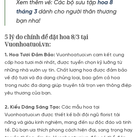
Xem thêm về: Các bộ sưu tập
hoa 8
tháng 3
dành cho người thân thương
bạn nha!
5 lý do chính để đặt hoa 8/3 tại
Vuonhoatuoi.vn:
1. Hoa Tươi Đảm Bảo:
Vuonhoatuoi.vn cam kết cung
cấp hoa tươi mới nhất, được tuyển chọn kỹ lưỡng từ
những nhà vườn uy tín. Chất lượng hoa được đảm bảo
về độ tươi và đa dạng chủng loại, bao gồm cả hoa
trong nước đa dạng giúp truyền tải trọn vẹn thông điệp
yêu thương của bạn.
2. Kiểu Dáng Sáng Tạo:
Các mẫu hoa tại
Vuonhoatuoi.vn được thiết kế bởi đội ngũ florist tài
năng và giàu kinh nghiệm, mang đến sự độc đáo và tinh
tế. Dù bạn ưa thích phong cách hiện đại, sang trọng hay