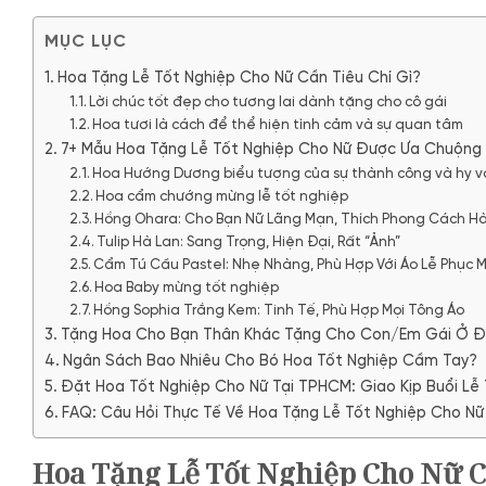
MỤC LỤC
Hoa Tặng Lễ Tốt Nghiệp Cho Nữ Cần Tiêu Chí Gì?
Lời chúc tốt đẹp cho tương lai dành tặng cho cô gái
Hoa tươi là cách để thể hiện tình cảm và sự quan tâm
7+ Mẫu Hoa Tặng Lễ Tốt Nghiệp Cho Nữ Được Ưa Chuộng
Hoa Hướng Dương biểu tượng của sự thành công và hy 
Hoa cẩm chướng mừng lễ tốt nghiệp
Hồng Ohara: Cho Bạn Nữ Lãng Mạn, Thích Phong Cách H
Tulip Hà Lan: Sang Trọng, Hiện Đại, Rất “Ảnh”
Cẩm Tú Cầu Pastel: Nhẹ Nhàng, Phù Hợp Với Áo Lễ Phục 
Hoa Baby mừng tốt nghiệp
Hồng Sophia Trắng Kem: Tinh Tế, Phù Hợp Mọi Tông Áo
Tặng Hoa Cho Bạn Thân Khác Tặng Cho Con/Em Gái Ở 
Ngân Sách Bao Nhiêu Cho Bó Hoa Tốt Nghiệp Cầm Tay?
Đặt Hoa Tốt Nghiệp Cho Nữ Tại TPHCM: Giao Kịp Buổi Lễ 
FAQ: Câu Hỏi Thực Tế Về Hoa Tặng Lễ Tốt Nghiệp Cho Nữ
Hoa Tặng Lễ Tốt Nghiệp Cho Nữ C