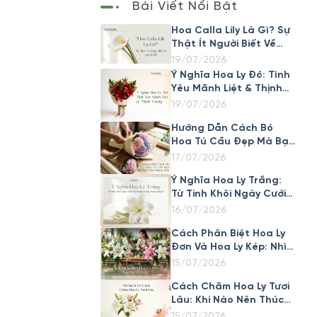
Bài Viết Nổi Bật
Hoa Calla Lily Là Gì? Sự
Thật Ít Người Biết Về
Loài Hoa Đẹp Này
19/07/2026
Ý Nghĩa Hoa Ly Đỏ: Tình
Yêu Mãnh Liệt & Thịnh
Vượng
19/07/2026
Hướng Dẫn Cách Bó
Hoa Tú Cầu Đẹp Mà Bạn
Cần Khám Phá
17/07/2026
Ý Nghĩa Hoa Ly Trắng:
Từ Tinh Khôi Ngày Cưới
Đến Trang Trọng Trong
16/07/2026
Tang Lễ
Cách Phân Biệt Hoa Ly
Đơn Và Hoa Ly Kép: Nhìn
Cánh Là Biết Ngay
15/07/2026
Cách Chăm Hoa Ly Tươi
Lâu: Khi Nào Nên Thúc
Nở Nhanh, Khi Nào Nên
15/07/2026