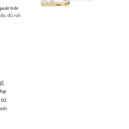
Giữ Nụ
oài trời
sắc đủ nổi
),
nhẹ
 từ
ảnh