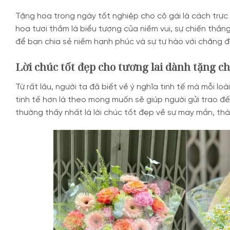
Tặng hoa trong ngày tốt nghiệp cho cô gái là cách trực
hoa tươi thắm là biểu tượng của niềm vui, sự chiến thắ
để bạn chia sẻ niềm hạnh phúc và sự tự hào với chặng 
Lời chúc tốt đẹp cho tương lai dành tặng ch
Từ rất lâu, người ta đã biết về ý nghĩa tinh tế mà mỗi l
tinh tế hơn là theo mong muốn sẽ giúp người gửi trao đế
thường thấy nhất là lời chúc tốt đẹp về sự may mắn, th