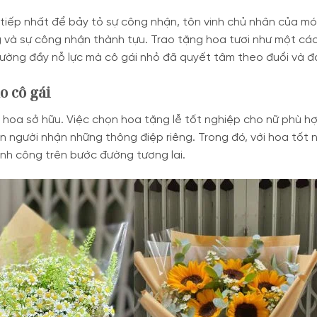
 tiếp nhất để bảy tỏ sự công nhận, tôn vinh chủ nhân của m
ng và sự công nhận thành tựu. Trao tặng hoa tươi như một cá
đường đầy nỗ lực mà cô gái nhỏ đã quyết tâm theo đuổi và đ
o cô gái
oài hoa sở hữu. Việc chọn hoa tặng lễ tốt nghiệp cho nữ phù 
n người nhận những thông điệp riêng. Trong đó, với hoa tốt 
ành công trên bước đường tương lai.