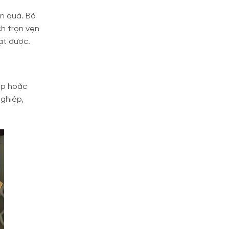
ón quà. Bó
ch trọn vẹn
ạt được.
hợp hoặc
nghiệp,