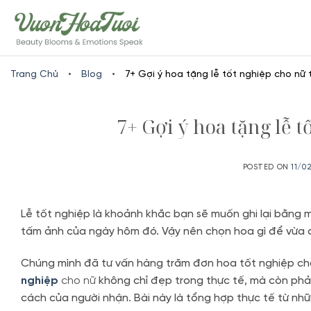
Skip
www.vuonhoatuoi.vn
to
content
Trang Chủ
•
Blog
•
7+ Gợi ý hoa tặng lễ tốt nghiệp cho nữ t
7+ Gợi ý hoa tặng lễ t
POSTED ON
11/0
Lễ tốt nghiệp là khoảnh khắc bạn sẽ muốn ghi lại bằng m
tấm ảnh của ngày hôm đó. Vậy nên chọn hoa gì để vừa đ
Chúng mình đã tư vấn hàng trăm đơn hoa tốt nghiệp cho
nghiệp
cho nữ
không chỉ đẹp trong thực tế, mà còn phả
cách của người nhận. Bài này là tổng hợp thực tế từ nh