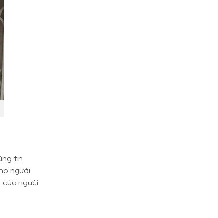
ng tin
cho người
h của người