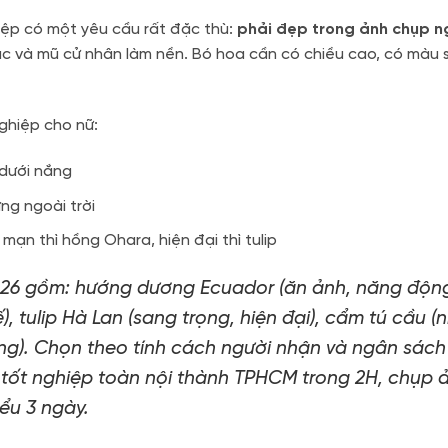
hiệp có một yêu cầu rất đặc thù:
phải đẹp trong ảnh chụp ng
phục và mũ cử nhân làm nền. Bó hoa cần có chiều cao, có màu 
nghiệp cho nữ:
 dưới nắng
ng ngoài trời
ạn thì hồng Ohara, hiện đại thì tulip
026 gồm: hướng dương Ecuador (ăn ảnh, năng động
, tulip Hà Lan (sang trọng, hiện đại), cẩm tú cầu (
trọng). Chọn theo tính cách người nhận và ngân sách
a tốt nghiệp toàn nội thành TPHCM trong 2H, chụp 
iểu 3 ngày.