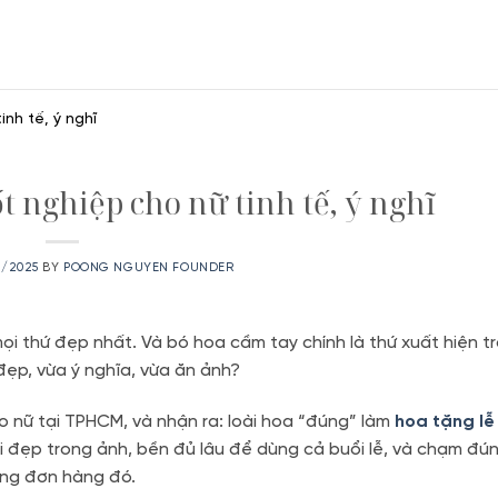
inh tế, ý nghĩ
ốt nghiệp cho nữ tinh tế, ý nghĩ
2/2025
BY
POONG NGUYEN FOUNDER
ọi thứ đẹp nhất. Và bó hoa cầm tay chính là thứ xuất hiện t
ẹp, vừa ý nghĩa, vừa ăn ảnh?
 nữ tại TPHCM, và nhận ra: loài hoa “đúng” làm
hoa tặng lễ
i đẹp trong ảnh, bền đủ lâu để dùng cả buổi lễ, và chạm đún
ững đơn hàng đó.