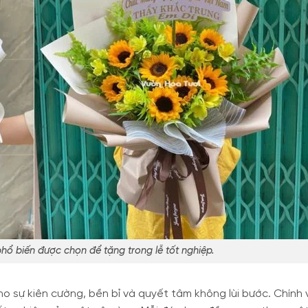
hổ biến được chọn để tặng trong lễ tốt nghiệp.
o sự kiên cường, bền bỉ và quyết tâm không lùi bước. Chính v