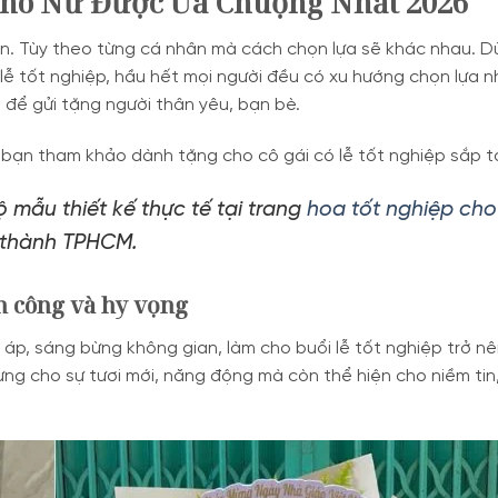
Cho Nữ Được Ưa Chuộng Nhất 2026
ọn. Tùy theo từng cá nhân mà cách chọn lựa sẽ khác nhau. Dù
 lễ tốt nghiệp, hầu hết mọi người đều có xu hướng chọn lựa n
để gửi tặng người thân yêu, bạn bè.
bạn tham khảo dành tặng cho cô gái có lễ tốt nghiệp sắp tớ
mẫu thiết kế thực tế tại trang
hoa tốt nghiệp cho
i thành TPHCM.
 công và hy vọng
, sáng bừng không gian, làm cho buổi lễ tốt nghiệp trở nê
ưng cho sự tươi mới, năng động mà còn thể hiện cho niềm tin