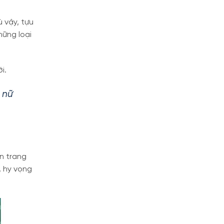
 vậy, tựu
hững loại
i.
 nữ
n trang
, hy vọng