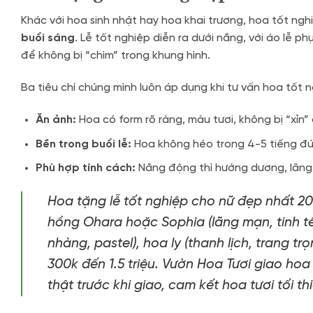
Khác với hoa sinh nhật hay hoa khai trương, hoa tốt ng
buổi sáng
. Lễ tốt nghiệp diễn ra dưới nắng, với áo lễ 
để không bị “chìm” trong khung hình.
Ba tiêu chí chúng mình luôn áp dụng khi tư vấn hoa tốt 
Ăn ảnh:
Hoa có form rõ ràng, màu tươi, không bị “xỉn”
Bền trong buổi lễ:
Hoa không héo trong 4-5 tiếng đứ
Phù hợp tính cách:
Năng động thì hướng dương, lãng m
Hoa tặng lễ tốt nghiệp cho nữ đẹp nhất 2
hồng Ohara hoặc Sophia (lãng mạn, tinh tế)
nhàng, pastel), hoa ly (thanh lịch, trang 
300k đến 1.5 triệu. Vườn Hoa Tươi giao ho
thật trước khi giao, cam kết hoa tươi tối th