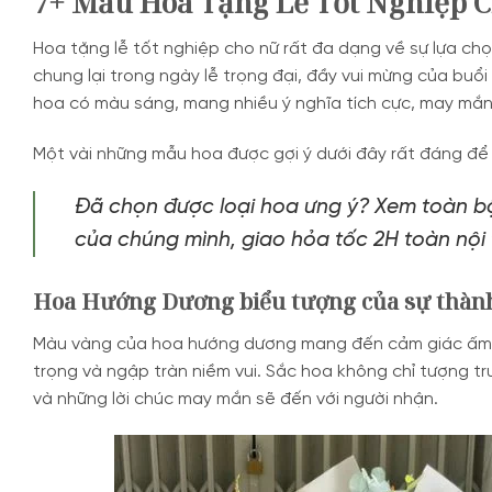
7+ Mẫu Hoa Tặng Lễ Tốt Nghiệp 
Hoa tặng lễ tốt nghiệp cho nữ rất đa dạng về sự lựa ch
chung lại trong ngày lễ trọng đại, đầy vui mừng của buổi
hoa có màu sáng, mang nhiều ý nghĩa tích cực, may mắn 
Một vài những mẫu hoa được gợi ý dưới đây rất đáng để 
Đã chọn được loại hoa ưng ý? Xem toàn bộ 
của chúng mình, giao hỏa tốc 2H toàn nộ
Hoa Hướng Dương biểu tượng của sự thành
Màu vàng của hoa hướng dương mang đến cảm giác ấm áp
trọng và ngập tràn niềm vui. Sắc hoa không chỉ tượng tr
và những lời chúc may mắn sẽ đến với người nhận.