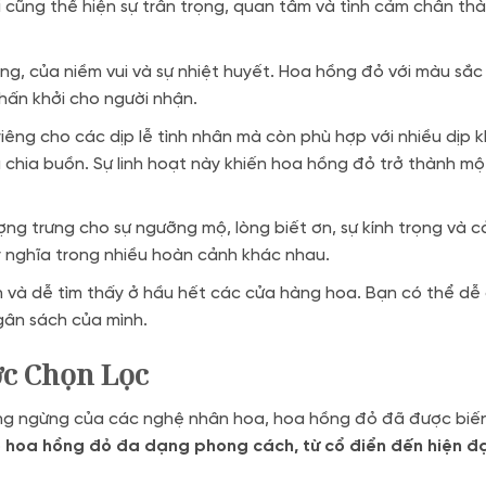
 cũng thể hiện sự trân trọng, quan tâm và tình cảm chân th
g, của niềm vui và sự nhiệt huyết. Hoa hồng đỏ với màu sắc 
hấn khởi cho người nhận.
êng cho các dịp lễ tình nhân mà còn phù hợp với nhiều dịp 
à chia buồn. Sự linh hoạt này khiến hoa hồng đỏ trở thành m
g trưng cho sự ngưỡng mộ, lòng biết ơn, sự kính trọng và cả s
 nghĩa trong nhiều hoàn cảnh khác nhau.
n và dễ tìm thấy ở hầu hết các cửa hàng hoa. Bạn có thể dễ
gân sách của mình.
c Chọn Lọc
hông ngừng của các nghệ nhân hoa, hoa hồng đỏ đã được biế
 hoa hồng đỏ đa dạng phong cách, từ cổ điển đến hiện đạ