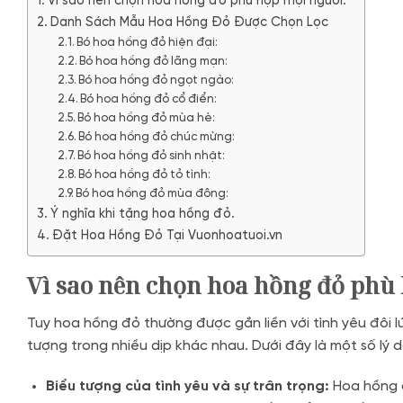
Vì sao nên chọn hoa hồng đỏ phù hợp mọi người.
Danh Sách Mẫu Hoa Hồng Đỏ Được Chọn Lọc
Bó hoa hồng đỏ hiện đại:
Bó hoa hồng đỏ lãng mạn:
Bó hoa hồng đỏ ngọt ngào:
Bó hoa hồng đỏ cổ điển:
Bó hoa hồng đỏ mùa hè:
Bó hoa hồng đỏ chúc mừng:
Bó hoa hồng đỏ sinh nhật:
Bó hoa hồng đỏ tỏ tình:
Bó hoa hồng đỏ mùa đông:
Ý nghĩa khi tặng hoa hồng đỏ.
Đặt Hoa Hồng Đỏ Tại Vuonhoatuoi.vn
Vì sao nên chọn hoa hồng đỏ phù
Tuy hoa hồng đỏ thường được gắn liền với tình yêu đôi 
tượng trong nhiều dịp khác nhau. Dưới đây là một số lý d
Biểu tượng của tình yêu và sự trân trọng:
Hoa hồng đ