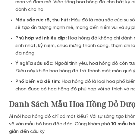
mạn và đam mê. Việc tặng hoa hồng đỏ cho bất kỳ ai
dành cho họ.
Màu sắc rực rỡ, thu hút:
Màu đỏ là màu sắc của sự sốn
sẽ tạo ấn tượng mạnh mẽ, mang đến niềm vui và sự p
Phù hợp với nhiều dịp:
Hoa hồng đỏ không chỉ dành ri
sinh nhật, kỷ niệm, chúc mừng thành công, thậm chí l
đa năng.
Ý nghĩa sâu sắc:
Ngoài tình yêu, hoa hồng đỏ còn tượn
Điều này khiến hoa hồng đỏ trở thành một món quà ý
Phổ biến và dễ tìm:
Hoa hồng đỏ là loại hoa phổ biế
chọn được bó hoa hồng đỏ phù hợp với sở thích và n
Danh Sách Mẫu Hoa Hồng Đỏ Đượ
Ai nói hoa hồng đỏ chỉ có một kiểu? Với sự sáng tạo k
vô vàn mẫu bó hoa độc đáo. Cùng khám phá
10 mẫu bó
giản đến cầu kỳ