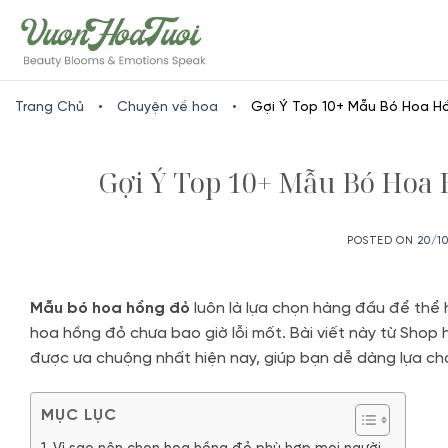
Skip
www.vuonhoatuoi.vn
to
content
Trang Chủ
•
Chuyện về hoa
•
Gợi Ý Top 10+ Mẫu Bó Hoa H
Gợi Ý Top 10+ Mẫu Bó Hoa
POSTED ON
20/1
Mẫu bó hoa hồng đỏ
luôn là lựa chọn hàng đầu để thể h
hoa hồng đỏ chưa bao giờ lỗi mốt. Bài viết này từ Shop
được ưa chuộng nhất hiện nay, giúp bạn dễ dàng lựa ch
MỤC LỤC