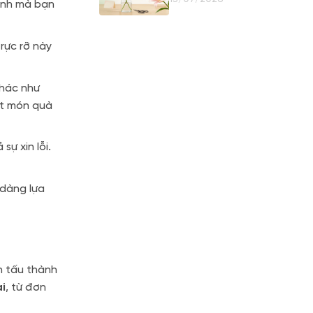
ành mà bạn
Giữ Nụ
rực rỡ này
khác như
ột món quà
ự xin lỗi.
 dàng lựa
n tấu thành
i
, từ đơn