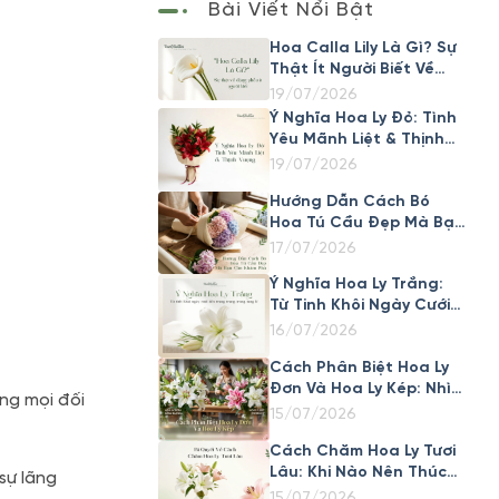
Bài Viết Nổi Bật
Hoa Calla Lily Là Gì? Sự
Thật Ít Người Biết Về
Loài Hoa Đẹp Này
19/07/2026
Ý Nghĩa Hoa Ly Đỏ: Tình
Yêu Mãnh Liệt & Thịnh
Vượng
19/07/2026
Hướng Dẫn Cách Bó
Hoa Tú Cầu Đẹp Mà Bạn
Cần Khám Phá
17/07/2026
Ý Nghĩa Hoa Ly Trắng:
Từ Tinh Khôi Ngày Cưới
Đến Trang Trọng Trong
16/07/2026
Tang Lễ
Cách Phân Biệt Hoa Ly
Đơn Và Hoa Ly Kép: Nhìn
ng mọi đối
Cánh Là Biết Ngay
15/07/2026
Cách Chăm Hoa Ly Tươi
Lâu: Khi Nào Nên Thúc
sự lãng
Nở Nhanh, Khi Nào Nên
15/07/2026