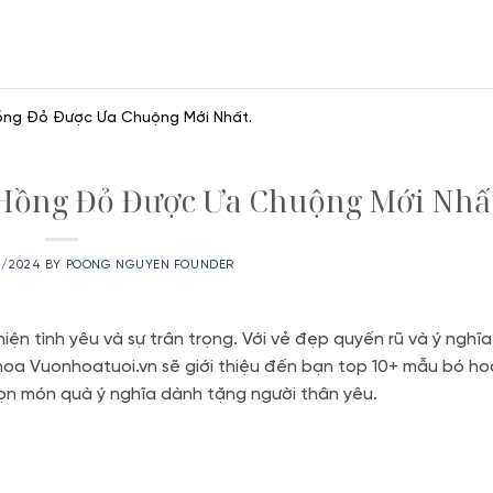
ồng Đỏ Được Ưa Chuộng Mới Nhất.
 Hồng Đỏ Được Ưa Chuộng Mới Nhấ
0/2024
BY
POONG NGUYEN FOUNDER
iện tình yêu và sự trân trọng. Với vẻ đẹp quyến rũ và ý nghĩa
 hoa Vuonhoatuoi.vn sẽ giới thiệu đến bạn top 10+ mẫu bó h
ọn món quà ý nghĩa dành tặng người thân yêu.