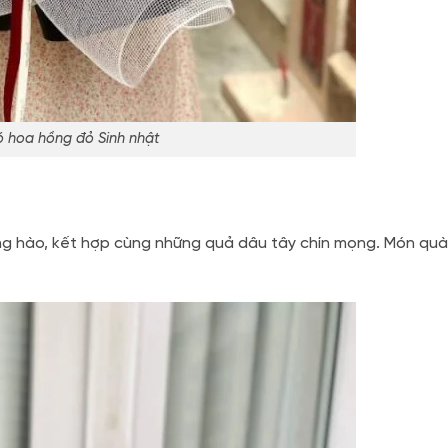
 hoa hồng đỏ Sinh nhật
g hào, kết hợp cùng những quả dâu tây chín mọng. Món qu