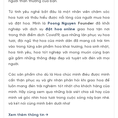
người thân thương của bạn.
Từ tình yêu nghề bắt đầu là một nhân viên chăm sóc
hoa tươi và thấu hiểu được nổi lòng của người mua hoa
và đặt hoa. Mình là
Poong Nguyen
Founder
đã khởi
nghiệp với dịch vụ
đặt hoa online
giao hoa tận nơi
trong thời điểm dịch Covid19, qua những lần phục vụ hoa
tươi, đội ngũ thợ hoa của mình dần đã mang cả trái tím
vào trong từng sản phẩm hoa khai trương, hoa sinh nhật,
hoa tình yêu, hoa tốt nghiệp với mong muốn cùng bạn
gửi gắm những thông điệp đẹp và tuyệt vời đến với mọi
người.
Các sản phẩm cho dù là Hoa chúc mình điều được mình
cẩn thận phục vụ và ghi nhận phản hồi khi giao hoa để
luôn mang đến trải nghiệm tốt nhất cho khách hàng của
mình. Hãy cùng xem qua những bài viết chia sẻ hay của
mình về góc nhìn hoa tươi trong cuộc sống này bạn nhé.
và kết nối cùng mình bên dưới nha!
Xem thêm thông tin →