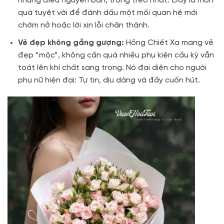
những điều nguyên bản, trong trẻo nhất. Đây là món
quà tuyệt vời để đánh dấu một mối quan hệ mới
chớm nở hoặc lời xin lỗi chân thành.
Vẻ đẹp không gắng gượng:
Hồng Chiết Xạ mang vẻ
đẹp “mộc”, không cần quá nhiều phụ kiện cầu kỳ vẫn
toát lên khí chất sang trọng. Nó đại diện cho người
phụ nữ hiện đại: Tự tin, dịu dàng và đầy cuốn hút.