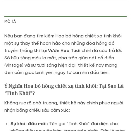
MÔ TẢ
Nếu bạn đang tìm kiếm Hoa bó hồng chiết xạ tinh khôi
một sự thay thế hoàn hảo cho những đóa hồng đỏ
truyền thống
thì
tại
Vườn Hoa Tươi
chính là câu trả lời.
Sở hữu tông màu lạ mắt, pha trộn giữa nét cổ điển
(vintage) và sự tươi sáng hiện đại, thiết kế này mang
đến cảm giác bình yên ngay từ cái nhìn đầu tiên.
Ý Nghĩa Hoa bó hồng chiết xạ tinh khôi: Tại Sao Là
“Tinh Khôi”?
Không rực rỡ phô trương, thiết kế này chinh phục người
nhận bằng chiều sâu cảm xúc:
Sự khởi đầu mới:
Tên gọi “Tinh Khôi” đại diện cho