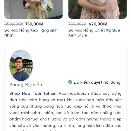
Giá
Giá
Giá
Giá
850,000
₫
750,000
₫
750,000
₫
620,000
₫
gốc
hiện
gốc
hiện
Bó Hoa Hồng Kép Tặng Sinh
Bó Hoa Hồng Chiết Xạ Que
Nhật
Kem Style
là:
tại
là:
tại
850,000₫.
là:
750,000₫.
là:
00₫.
750,000₫.
620,000₫.
Đã kiểm duyệt nội dung
Poong Nguyễn
Shop Hoa Tươi Tphcm
Vuonhoatuoi.vn được xây dựng
dựa trên cảm hứng về một khu vườn hoa tràn đầy sức
sống của những bông hoa tươi đẹp nở rộ và thoải mái
vươn mình phát triển, nơi sẽ kiến tạo nên những sản
phẩm hoa tươi chất lượng và gửi gắm những thông điệp
sâu sắc về yêu thương, sự tri ân, lòng hiếu kính đếu cho