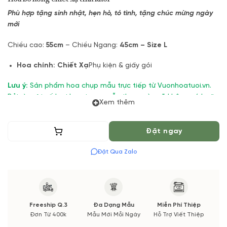
Phù hợp tặng sinh nhật, hẹn hò, tỏ tình, tặng chúc mừng ngày
mới
Chiều cao:
55cm
– Chiều Ngang:
45cm – Size L
Hoa chính:
Chiết Xạ
Phụ kiện & giấy gói
Lưu ý:
Sản phẩm hoa chụp mẫu trực tiếp từ Vuonhoatuoi.vn.
Bởi vì: một số loại hoa trong mẫu theo mùa sẽ không có hoặc
Xem thêm
chất lượng không đảm bảo nếu có thay đổi sẽ được thông
báo đến cho bạn.
Thêm vào giỏ
Đặt ngay
Vuonhoatuoi.vn đảm bảo định lượng, tone màu, kiểu dáng
cũng như chất lượng hoa tươi đẹp và đầy đặn nhất. Bạn sẽ
Đặt Qua Zalo
nhận được ảnh chụp trước khi chúng mình giao hoa.
Freeship Q.3
Đa Dạng Mẫu
Miễn Phí Thiệp
Đơn Từ 400k
Mẫu Mới Mỗi Ngày
Hỗ Trợ Viết Thiệp