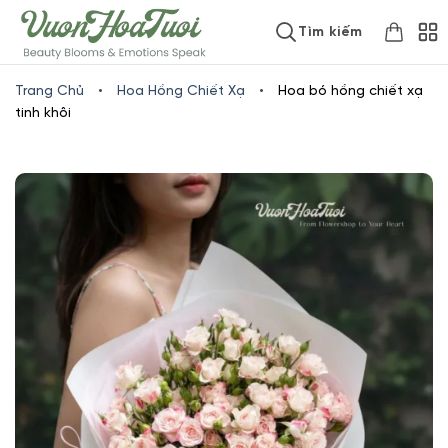
Skip
www.vuonhoatuoi.vn
Tìm kiếm
to
content
Trang Chủ
•
Hoa Hồng Chiết Xạ
•
Hoa bó hồng chiết xạ
tinh khôi