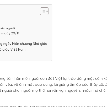
nên người!
ân ngày 20/11
ong ngày Hiến chương Nhà giáo
hà giáo Việt Nam
ong tâm hồn mỗi người con đất Việt lại trào dâng một cảm xú
hân yêu, về ánh mắt bao dung, lời giảng ấm áp của thầy cô. D
ột người cha, người mẹ thứ hai vẫn vẹn nguyên, nhắc nhở chú