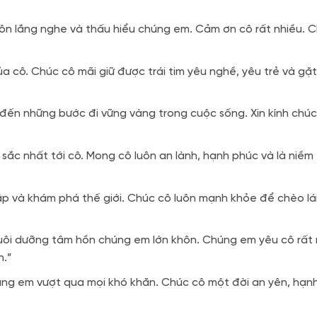
 luôn lắng nghe và thấu hiểu chúng em. Cảm ơn cô rất nhiều. 
a cô. Chúc cô mãi giữ được trái tim yêu nghề, yêu trẻ và gặt
đến những bước đi vững vàng trong cuộc sống. Xin kính chúc
u sắc nhất tới cô. Mong cô luôn an lành, hạnh phúc và là niềm
p và khám phá thế giới. Chúc cô luôn mạnh khỏe để chèo lá
uôi dưỡng tâm hồn chúng em lớn khôn. Chúng em yêu cô rất 
h.”
húng em vượt qua mọi khó khăn. Chúc cô một đời an yên, hạn