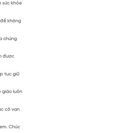
ô sức khỏe
p để không
ủa chúng
ôn được
p tục giữ
 giáo luôn
úc cô vạn
 em. Chúc