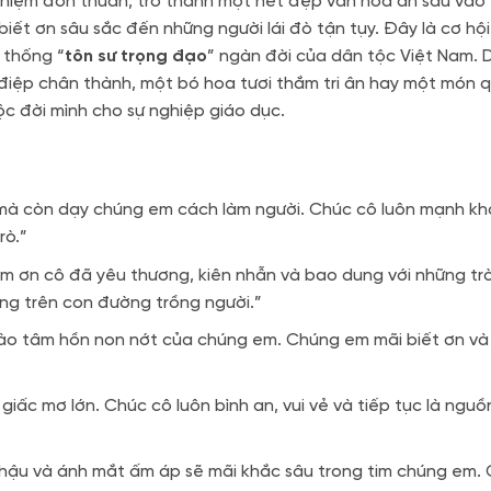
 niệm đơn thuần, trở thành một nét đẹp văn hóa ăn sâu vào 
biết ơn sâu sắc đến những người lái đò tận tụy. Đây là cơ hội
 thống “
tôn sư trọng đạo
” ngàn đời của dân tộc Việt Nam. 
 điệp chân thành, một bó hoa tươi thắm tri ân hay một món 
ộc đời mình cho sự nghiệp giáo dục.
 mà còn dạy chúng em cách làm người. Chúc cô luôn mạnh kh
rò.”
m ơn cô đã yêu thương, kiên nhẫn và bao dung với những tr
ng trên con đường trồng người.”
o vào tâm hồn non nớt của chúng em. Chúng em mãi biết ơn và
giấc mơ lớn. Chúc cô luôn bình an, vui vẻ và tiếp tục là ngu
iền hậu và ánh mắt ấm áp sẽ mãi khắc sâu trong tim chúng em.