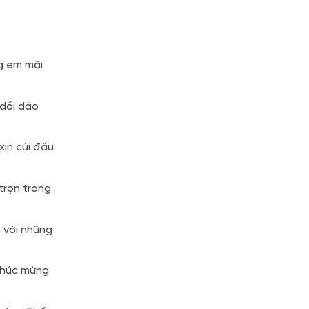
g em mãi
 dồi dào
in cúi đầu
trọn trong
n với những
Chúc mừng