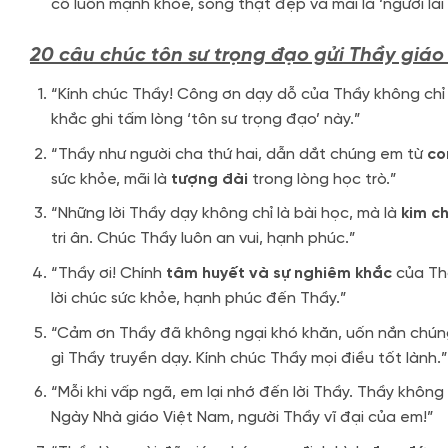
cô luôn mạnh khỏe, sống thật đẹp và mãi là ‘người lái 
20 câu chúc tôn sư trọng đạo gửi Thầy giáo
“Kính chúc Thầy! Công ơn dạy dỗ của Thầy không chỉ l
khắc ghi tấm lòng ‘tôn sư trọng đạo’ này.”
“Thầy như người cha thứ hai, dẫn dắt chúng em từ
co
sức khỏe, mãi là
tượng đài
trong lòng học trò.”
“Những lời Thầy dạy không chỉ là bài học, mà là
kim c
tri ân. Chúc Thầy luôn an vui, hạnh phúc.”
“Thầy ơi! Chính
tâm huyết và sự nghiêm khắc
của Thầ
lời chúc sức khỏe, hạnh phúc đến Thầy.”
“Cảm ơn Thầy đã không ngại khó khăn, uốn nắn chú
gì Thầy truyền dạy. Kính chúc Thầy mọi điều tốt lành.”
“Mỗi khi vấp ngã, em lại nhớ đến lời Thầy. Thầy không
Ngày Nhà giáo Việt Nam, người Thầy vĩ đại của em!”