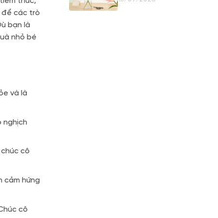
tiềm thức,
Giữ Nụ
 để các trò
Dù bạn là
quà nhỏ bé
ỏe và là
ò nghịch
 chúc cô
ồn cảm hứng
 Chúc cô