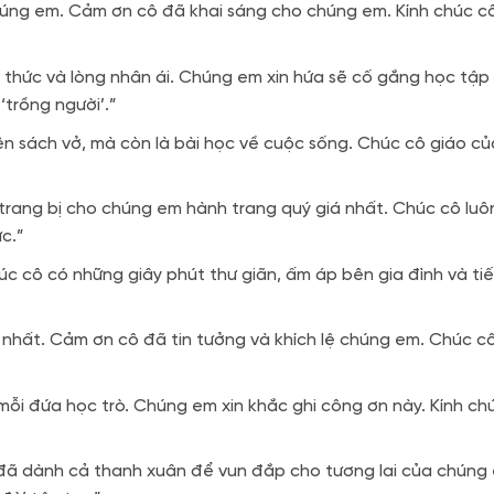
chúng em. Cảm ơn cô đã khai sáng cho chúng em. Kính chúc c
ri thức và lòng nhân ái. Chúng em xin hứa sẽ cố gắng học tậ
‘trồng người’.”
ên sách vở, mà còn là bài học về cuộc sống. Chúc cô giáo c
ã trang bị cho chúng em hành trang quý giá nhất. Chúc cô lu
c.”
úc cô có những giây phút thư giãn, ấm áp bên gia đình và tiế
 nhất. Cảm ơn cô đã tin tưởng và khích lệ chúng em. Chúc cô
 mỗi đứa học trò. Chúng em xin khắc ghi công ơn này. Kính ch
đã dành cả thanh xuân để vun đắp cho tương lai của chúng