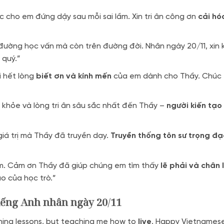
c cho em đứng dậy sau mỗi sai lầm. Xin tri ân công ơn
cải hó
 đường học vấn mà còn trên đường đời. Nhân ngày 20/11, xin 
 quý.”
i hết lòng
biết ơn và kính mến
của em dành cho Thầy. Chúc 
c khỏe và lòng tri ân sâu sắc nhất đến Thầy –
người kiến tạo
giá trị mà Thầy đã truyền dạy.
Truyền thống tôn sư trọng đạ
m. Cảm ơn Thầy đã giúp chúng em tìm thấy
lẽ phải và chân 
o của học trò.”
tiếng Anh nhân ngày 20/11
ching lessons, but teaching me how to
live
. Happy Vietnames