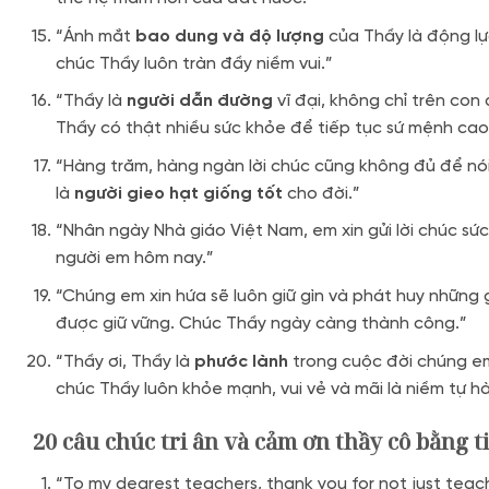
“Ánh mắt
bao dung và độ lượng
của Thầy là động lự
chúc Thầy luôn tràn đầy niềm vui.”
“Thầy là
người dẫn đường
vĩ đại, không chỉ trên con
Thầy có thật nhiều sức khỏe để tiếp tục sứ mệnh cao
“Hàng trăm, hàng ngàn lời chúc cũng không đủ để nó
là
người gieo hạt giống tốt
cho đời.”
“Nhân ngày Nhà giáo Việt Nam, em xin gửi lời chúc sứ
người em hôm nay.”
“Chúng em xin hứa sẽ luôn giữ gìn và phát huy những 
được giữ vững. Chúc Thầy ngày càng thành công.”
“Thầy ơi, Thầy là
phước lành
trong cuộc đời chúng e
chúc Thầy luôn khỏe mạnh, vui vẻ và mãi là niềm tự hà
20 câu chúc tri ân và cảm ơn thầy cô bằng 
“To my dearest teachers, thank you for not just tea