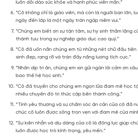
luôn dồi dào sức khỏe và hạnh phúc viên mãn.”
“Cô không chỉ là giáo viên, mà còn là người bạn lớn,
ngày đến lớp là một ngày tràn ngập niềm vui.”
“Chúng em biết ơn sự tận tâm, sự hy sinh thầm lặng củ
thành tựu trong sự nghiệp giáo dục cao quý.”
“Cô đã uốn nắn chúng em từ những nét chữ đầu tiên 
xinh đẹp, rạng rỡ và tràn đầy năng lượng tích cực.”
“Nhân dịp tri ân, chúng em xin gửi ngàn lời cảm ơn sâ
bao thế hệ học sinh.”
“Cô đã truyền cho chúng em ngọn lửa đam mê học tậ
nhiều chuyến đò tri thức cập bến thành công.”
“Tình yêu thương và sự chăm sóc ân cần của cô đã n
chúc cô luôn được sống trọn vẹn với đam mê của mìn
“Sự kiên nhẫn và dịu dàng của cô là động lực giúp c
luôn được học trò kính trọng, yêu mến.”