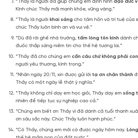
“Thầy là người đã giúp chúng em định hình
đạo đức v
Kính chúc Thầy mãi mạnh khỏe, vững vàng.”
“Thầy là người
khai sáng
cho tâm hồn và trí tuệ của em
chúc Thầy luôn bình an và vui vẻ.”
“Dù đã rời ghế nhà trường,
tấm lòng tôn kính
dành ch
đuốc thắp sáng niềm tin cho thế hệ tương lai.”
“Thầy đã cho chúng em
cần câu chứ không phải con
người yêu thương, kính trọng.”
“Nhân ngày 20/11, xin được gửi lời
tạ ơn chân thành
đ
Thầy có một ngày lễ thật ý nghĩa.”
“Thầy không chỉ dạy em học giỏi, Thầy dạy em
sống t
nhiên để tiếp tục sự nghiệp cao cả.”
“Chúng em biết ơn Thầy vì đã dành cả tuổi thanh xu
ơn sâu sắc này. Chúc Thầy luôn hạnh phúc.”
“Có Thầy, chúng em mới có được ngày hôm nay.
Lòng
thế hệ mầm non của đất nước.”