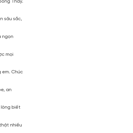
 bóng Thầy.
ân sâu sắc,
à ngọn
ợc mọi
g em. Chúc
ỏe, an
 lòng biết
hật nhiều