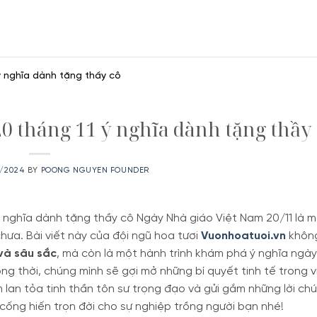
ý nghĩa dành tặng thầy cô
20 tháng 11 ý nghĩa dành tặng thầy
1/2024
BY
POONG NGUYEN FOUNDER
 ý nghĩa dành tặng thầy cô Ngày Nhà giáo Việt Nam 20/11 là 
chưa.
Bài viết này của đội ngũ hoa tươi
Vuonhoatuoi.vn
không
và sâu sắc
, mà còn là một hành trình khám phá ý nghĩa ngà
ng thời, chúng mình sẽ gợi mở những bí quyết tinh tế trong v
lan tỏa tinh thần tôn sư trọng đạo và gửi gắm những lời ch
ống hiến trọn đời cho sự nghiệp trồng người bạn nhé!