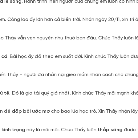
à lẽ sống
. Hành trình ‘nên người’ của chúng em luôn có hình
. Công lao ấy lớn hơn cả biển trời. Nhân ngày 20/11, xin tri 
o Thầy vẫn vẹn nguyên như thuở ban đầu. Chúc Thầy luôn l
 cá
. Bài học ấy đã theo em suốt đời. Kính chúc Thầy luôn đư
ến Thầy – người đã nhẫn nại gieo mầm nhân cách cho chún
ử tế
. Đó là gia tài quý giá nhất. Kính chúc Thầy mãi mạnh kh
ân để
đắp bồi ước mơ
cho bao lứa học trò. Xin Thầy nhận lấy
 kính trọng
này là mãi mãi. Chúc Thầy luôn
thắp sáng
được t