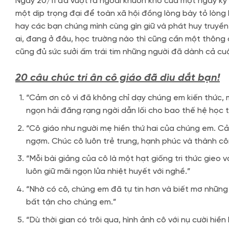
Ngày 20/11 đã vượt ra ngoài khuôn khổ của một ngày kỷ
một dịp trọng đại để toàn xã hội đồng lòng bày tỏ lòng 
hay các bạn chúng mình cùng gìn giữ và phát huy truyền
ai, đang ở đâu, học trường nào thì cũng cần một thông
cũng đủ sức sưởi ấm trái tim những người đã dành cả cu
20 câu chúc tri ân cô giáo đã dìu dắt bạn!
“Cảm ơn cô vì đã không chỉ dạy chúng em kiến thức,
ngọn hải đăng rạng ngời dẫn lối cho bao thế hệ học t
“Cô giáo như người mẹ hiền thứ hai của chúng em. Cả
ngợm. Chúc cô luôn trẻ trung, hạnh phúc và thành cô
“Mỗi bài giảng của cô là một hạt giống tri thức gie
luôn giữ mãi ngọn lửa nhiệt huyết với nghề.”
“Nhờ có cô, chúng em đã tự tin hơn và biết mơ những 
bất tận cho chúng em.”
“Dù thời gian có trôi qua, hình ảnh cô với nụ cười h