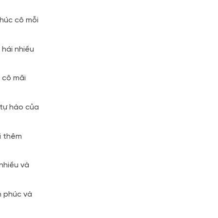
Chúc cô mỗi
 hái nhiều
 cô mãi
 tự hào của
i thêm
nhiều và
h phúc và