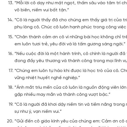
“Mỗi lời cô dạy như mật ngọt, thấm sâu vào tâm trí 
vô biên, niềm vui bất tận.”
“Cô là người thầy đã cho chúng em thấy giá trị của t
phụ lòng cô. Chúc cô luôn hạnh phúc trong công việc 
“Chân thành cảm ơn cô vì những bài học không chỉ tr
em luôn tươi trẻ, yêu đời và là tấm gương sáng ngời.”
“Nếu cuộc đời là một hành trình, cô chính là người đ
đong đầy yêu thương và thành công trong mọi lĩnh vự
“Chúng em luôn tự hào khi được là học trò của cô. Ch
vững nhiệt huyết nghề nghiệp.”
“Ánh mắt trìu mến của cô luôn là nguồn động viên lớn
gặp nhiều may mắn và thành công vượt bậc.”
“Cô là người đã khơi dậy niềm tin và tiềm năng trong
sự như ý, vạn niềm vui.”
“Gửi đến cô giáo kính yêu của chúng em: Cảm ơn cô 