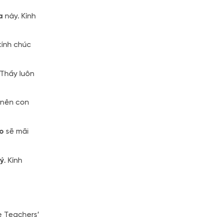
a
này. Kính
kính chúc
Thầy luôn
nên con
o
sẽ mãi
lý
. Kính
e Teachers’