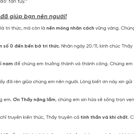
đò’ tận tụy.”
 đã giúp bạn nên người!
à tri thức, mà còn là
nền móng nhân cách
vững vàng. Chún
n số 0 đến bến bờ tri thức
. Nhân ngày 20/11, kính chúc Thầy
hỉ nam
để chúng em trưởng thành và thành công. Chúng em x
y đã rèn giũa chúng em nên người. Lòng biết ơn này xin gửi 
ng em.
Ơn Thầy nặng lắm
, chúng em xin hứa sẽ sống trọn vẹ
 chỉ truyền kiến thức, Thầy truyền cả
tinh thần và khí chất
. 