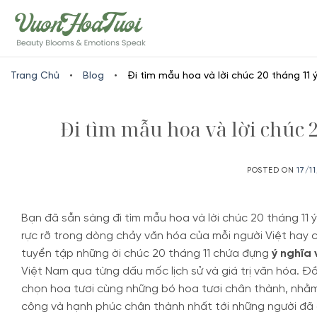
Skip
www.vuonhoatuoi.vn
to
content
Trang Chủ
•
Blog
•
Đi tìm mẫu hoa và lời chúc 20 tháng 11 
Đi tìm mẫu hoa và lời chúc 
POSTED ON
17/1
Bạn đã sẵn sàng đi tìm mẫu hoa và lời chúc 20 tháng 11
rực rỡ trong dòng chảy văn hóa của mỗi người Việt hay 
tuyển tập những ời chúc 20 tháng 11 chứa đựng
ý nghĩa 
Việt Nam qua từng dấu mốc lịch sử và giá trị văn hóa. Đồ
chọn hoa tươi cùng những bó hoa tươi chân thành, nhằm 
công và hạnh phúc chân thành nhất tới những người đã c