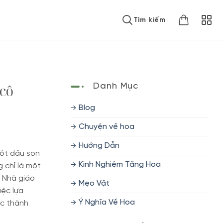
Tìm kiếm
 cô
Danh Mục
Blog
Chuyện về hoa
Hướng Dẫn
một dấu son
Kinh Nghiệm Tặng Hoa
 chỉ là một
y Nhà giáo
Mẹo Vặt
iệc lựa
Ý Nghĩa Về Hoa
úc thành