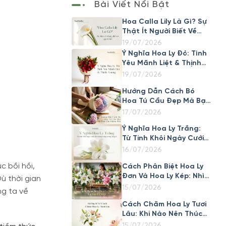
Bài Viết Nổi Bật
Hoa Calla Lily Là Gì? Sự
Thật Ít Người Biết Về
Loài Hoa Đẹp Này
19/07/2026
Ý Nghĩa Hoa Ly Đỏ: Tình
Yêu Mãnh Liệt & Thịnh
Vượng
19/07/2026
Hướng Dẫn Cách Bó
Hoa Tú Cầu Đẹp Mà Bạn
Cần Khám Phá
17/07/2026
Ý Nghĩa Hoa Ly Trắng:
Từ Tinh Khôi Ngày Cưới
Đến Trang Trọng Trong
16/07/2026
Tang Lễ
c bồi hồi,
Cách Phân Biệt Hoa Ly
Đơn Và Hoa Ly Kép: Nhìn
ù thời gian
Cánh Là Biết Ngay
15/07/2026
ng ta về
Cách Chăm Hoa Ly Tươi
Lâu: Khi Nào Nên Thúc
Nở Nhanh, Khi Nào Nên
15/07/2026