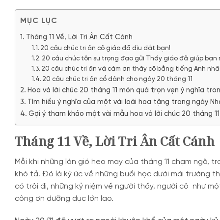
MỤC LỤC
Tháng 11 Về, Lời Tri Ân Cất Cánh
20 câu chúc tri ân cô giáo đã dìu dắt bạn!
20 câu chúc tôn sư trọng đạo gửi Thầy giáo đã giúp bạn 
20 câu chúc tri ân và cảm ơn thầy cô bằng tiếng Anh nh
20 câu chúc tri ân cổ dành cho ngày 20 tháng 11
Hoa và lời chúc 20 tháng 11 món quà trọn vẹn ý nghĩa tr
Tìm hiểu ý nghĩa của một vài loài hoa tặng trong ngày N
Gợi ý tham khảo một vài mẫu hoa và lời chúc 20 tháng 11
Tháng 11 Về, Lời Tri Ân Cất Cánh
Mỗi khi những làn gió heo may của tháng 11 chạm ngõ, tr
khó tả. Đó là ký ức về những buổi học dưới mái trường t
có trôi đi, những kỷ niệm về người thầy, người cô như m
công ơn dưỡng dục lớn lao.