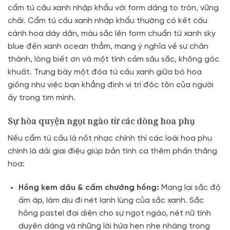
cẩm tú cầu xanh nhập khẩu với form dáng to tròn, vững
chãi
. Cẩm tú cầu xanh nhập khẩu thường có kết cấu
cánh hoa dày dặn, màu sắc lên form chuẩn từ xanh sky
blue đến xanh ocean thẳm, mang ý nghĩa về sự chân
thành, lòng biết ơn và một tình cảm sâu sắc, không góc
khuất
. Trưng bày một đóa tú cầu xanh giữa bó hoa
giống như việc bạn khẳng định vị trí độc tôn của người
ấy trong tim mình.
Sự hòa quyện ngọt ngào từ các dòng hoa phụ
Nếu cẩm tú cầu là nốt nhạc chính thì các loài hoa phụ
chính là dải giai điệu giúp bản tình ca thêm phần thăng
hoa
:
Hồng kem dâu & cẩm chướng hồng:
Mang lại sắc độ
ấm áp, làm dịu đi nét lạnh lùng của sắc xanh
. Sắc
hồng pastel đại diện cho sự ngọt ngào, nét nữ tính
duyên dáng và những lời hứa hẹn nhẹ nhàng trong