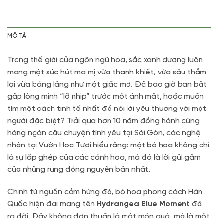
MÔ TẢ
Trong thế giới của ngôn ngữ hoa, sắc xanh dương luôn
mang một sức hút ma mị vừa thanh khiết, vừa sâu thẳm
lại vừa bảng lảng như một giấc mơ
. Đã bao giờ bạn bắt
gặp lòng mình “lỡ nhịp” trước một ánh mắt, hoặc muốn
tìm một cách tinh tế nhất để nói lời yêu thương với một
người đặc biệt
? Trải qua hơn 10 năm đồng hành cùng
hàng ngàn câu chuyện tình yêu tại Sài Gòn, các nghệ
nhân tại Vườn Hoa Tươi hiểu rằng: một bó hoa không chỉ
là sự lắp ghép của các cánh hoa, mà đó là lời gửi gắm
của những rung động nguyên bản nhất
.
Chính từ nguồn cảm hứng đó, bó hoa phong cách Hàn
Quốc hiện đại mang tên
Hydrangea Blue Moment
đã
ra đời
. Đây không đơn thuần là một món quà, mà là một