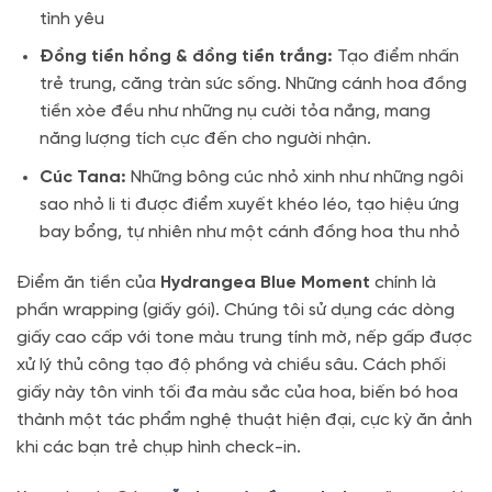
tình yêu
Đồng tiền hồng & đồng tiền trắng:
Tạo điểm nhấn
trẻ trung, căng tràn sức sống
. Những cánh hoa đồng
tiền xòe đều như những nụ cười tỏa nắng, mang
năng lượng tích cực đến cho người nhận
.
Cúc Tana:
Những bông cúc nhỏ xinh như những ngôi
sao nhỏ li ti được điểm xuyết khéo léo, tạo hiệu ứng
bay bổng, tự nhiên như một cánh đồng hoa thu nhỏ
Điểm ăn tiền của
Hydrangea Blue Moment
chính là
phần wrapping (giấy gói)
. Chúng tôi sử dụng các dòng
giấy cao cấp với tone màu trung tính mờ, nếp gấp được
xử lý thủ công tạo độ phồng và chiều sâu
. Cách phối
giấy này tôn vinh tối đa màu sắc của hoa, biến bó hoa
thành một tác phẩm nghệ thuật hiện đại, cực kỳ ăn ảnh
khi các bạn trẻ chụp hình check-in
.