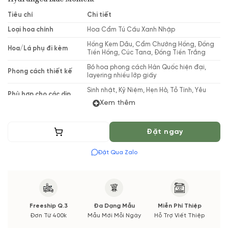
Tiêu chí
Chi tiết
Loại hoa chính
Hoa Cẩm Tú Cầu Xanh Nhập
Hồng Kem Dâu, Cẩm Chướng Hồng, Đồng
Hoa/Lá phụ đi kèm
Tiền Hồng, Cúc Tana, Đồng Tiền Trắng
Bó hoa phong cách Hàn Quốc hiện đại,
Phong cách thiết kế
layering nhiều lớp giấy
Sinh nhật, Kỷ Niệm, Hẹn Hò, Tỏ Tình, Yêu
Phù hợp cho các dịp
Thương
Xem thêm
Thiết kế bởi
Vườn Hoa Tươi
Thêm vào giỏ
Đặt ngay
(*) Shop hoa tươi với dịch vụ đặt hoa online Vườn Hoa Tươi
đảm bảo phong cách cắm, tone màu sắc. Nếu có thay đổi về
Đặt Qua Zalo
Hoa phụ và thời gian giao sẽ được thông báo đến Quý khách
hàng xác nhận trước khi cắm hay bó.
Freeship Q.3
Đa Dạng Mẫu
Miễn Phí Thiệp
Đơn Từ 400k
Mẫu Mới Mỗi Ngày
Hỗ Trợ Viết Thiệp