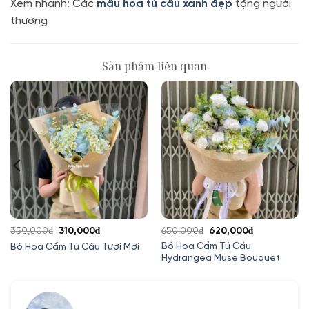
Xem nhanh: Các
mẫu hoa tú cầu xanh đẹp
tặng người
thương
Sản phẩm liên quan
Giá
Giá
Giá
Giá
350,000
₫
310,000
₫
650,000
₫
620,000
₫
gốc
hiện
gốc
hiện
Bó Hoa Cẩm Tú Cầu
Bó Hoa Cẩm Tú Cầu Tươi Mới
Hydrangea Muse Bouquet
là:
tại
là:
tại
350,000₫.
là:
650,000₫.
là:
310,000₫.
620,000₫.