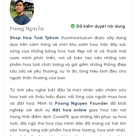
Đã kiểm duyệt nội dung
Poong Nguyễn
Shop Hoa Tươi Tphcm
Vuonhoatuoi.vn được xây dựng
dựa trên cảm hứng về một khu vườn hoa tràn đầy sức
sống của những bông hoa tươi đẹp nở rộ và thoải mái
vươn mình phát triển, nơi sẽ kiến tạo nên những sản
phẩm hoa tươi chất lượng và gửi gắm những thông điệp
sâu sắc về yêu thương, sự tri ân, lòng hiếu kính đếu cho
người thân thương của bạn.
Từ tình yêu nghề bắt đầu là một nhân viên chăm sóc
hoa tươi và thấu hiểu được nổi lòng của người mua hoa
và đặt hoa. Mình là
Poong Nguyen
Founder
đã khởi
nghiệp với dịch vụ
đặt hoa online
giao hoa tận nơi
trong thời điểm dịch Covid19, qua những lần phục vụ hoa
tươi, đội ngũ thợ hoa của mình dần đã mang cả trái tím
vào trong từng sản phẩm hoa khai trương, hoa sinh nhật,