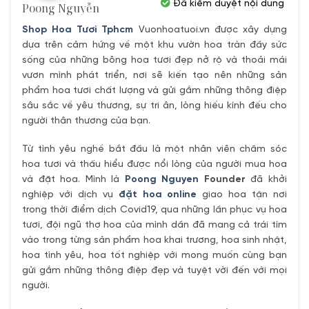
Đã kiểm duyệt nội dung
Poong Nguyễn
Shop Hoa Tươi Tphcm
Vuonhoatuoi.vn được xây dựng
dựa trên cảm hứng về một khu vườn hoa tràn đầy sức
sống của những bông hoa tươi đẹp nở rộ và thoải mái
vươn mình phát triển, nơi sẽ kiến tạo nên những sản
phẩm hoa tươi chất lượng và gửi gắm những thông điệp
sâu sắc về yêu thương, sự tri ân, lòng hiếu kính đếu cho
người thân thương của bạn.
Từ tình yêu nghề bắt đầu là một nhân viên chăm sóc
hoa tươi và thấu hiểu được nổi lòng của người mua hoa
và đặt hoa. Mình là
Poong Nguyen
Founder
đã khởi
nghiệp với dịch vụ
đặt hoa online
giao hoa tận nơi
trong thời điểm dịch Covid19, qua những lần phục vụ hoa
tươi, đội ngũ thợ hoa của mình dần đã mang cả trái tím
vào trong từng sản phẩm hoa khai trương, hoa sinh nhật,
hoa tình yêu, hoa tốt nghiệp với mong muốn cùng bạn
gửi gắm những thông điệp đẹp và tuyệt vời đến với mọi
người.