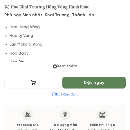
Kệ Hoa Khai Trương Hồng Vàng Hạnh Phúc
Phù hợp Sinh nhật, Khai Trương, Thành Lập
Hoa Hồng Vàng
Hoa Ly Vàng
Lan Mokara Vàng
Hoa Baby
Hoa Phụ
Xem thêm
Lá và phụ kiện
(*) Vườn Hoa Tươi đảm bảo phong cách cắm, tone màu sắc.
Thêm vào giỏ
Đặt ngay
Nếu có thay đổi về Hoa phụ và thời gian giao sẽ được thông
Đặt Qua Zalo
báo đến Quý khách hàng xác nhận trước khi cắm hay bó.
Freeship Q.3
Đa Dạng Mẫu
Miễn Phí Thiệp