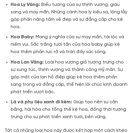
Hoa Ly Vàng:
Biểu tượng của sự thịnh vượng, giàu
sang và may mắn. Những cánh hoa ly kiêu sa, lộng lẫy
góp phần nâng tầm vẻ đẹp và sự đẳng cấp cho kệ
hoa.
Hoa Baby:
Mang ý nghĩa của sự may mắn, tài lộc và
niềm vui. Sắc trắng tươi tắn của hoa baby giúp kệ
hoa thêm phần rực rỡ và tràn đầy sức sống.
Hoa Lan Vàng:
Loài hoa vương giả tượng trưng cho
sự sung túc, thịnh vượng và thành công mỹ mãn. Sự
góp mặt của lan hồ điệp giúp kệ hoa thêm phần
sang trọng và đẳng cấp, thể hiện lời chúc kinh doanh
phát triển vượt bậc.
Lá và phụ liệu xanh đi kèm:
Giúp tạo nên sự cân
bằng, hài hòa cho tổng thể kệ hoa, đồng thời tượng
trưng cho sự phát triển xanh tươi, bền vững.
Tất cả những loại hoa này được kết hợp một cách khéo