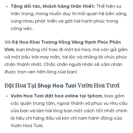
Tặng đối tác, khách hàng thân thiết:
Thể hiện sự
trân trọng, mong muốn duy trì mối quan hệ bền vững,
cùng nhau phát triển và gặt hái hạnh phúc trong
công việc.
Với
Kệ Hoa Khai Trương Hồng Vàng Hạnh Phúc Phồn
Vinh
, bạn không chỉ trao đi một bó hoa, mà còn gửi gắm
cả một bầu trời may mắn, tài lộc và những lời chúc phúc
chân thành nhất. Chắc chắn người nhận sẽ cảm nhận
được trọn vẹn tấm lòng của bạn!
Đặt Hoa Tại
Vườn Hoa Tươi
Shop Hoa Tươi
Vườn Hoa Tươi
đặt hoa online
tại tphcm
, bao gồm
các quận trung tâm, ngoại thành và phục vụ nhu cầu
của bạn và làm hài lòng bạn một cách tốt nhất chính
là tiêu chí hàng đầu và kim chỉ nam hành động của
Vườn Hoa Tươi.