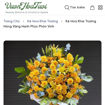
Skip
www.vuonhoatuoi.vn
Tìm kiếm
to
content
Trang Chủ
•
Kệ Hoa Khai Trương
•
Kệ Hoa Khai Trương
Hồng Vàng Hạnh Phúc Phồn Vinh