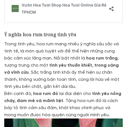
Ý nghĩa hoa rum trong tình yêu
Trong tình yêu, hoa rum mang nhiều ý nghĩa sâu sắc và
tinh tế, là món quà tuyệt vời để thể hiện những cung
bậc cảm xúc lãng mạn. Nổi bật nhất là
hoa rum trắng
,
tượng trưng cho một
tình yêu thuần khiết, trong sáng
và vĩnh cửu
. Sắc trắng tinh khôi ấy thể hiện sự chân
thành, không vướng bận toan tính, cùng lời hứa về một
tình yêu bền chặt, gắn kết dài lâu.
Bên cạnh đó,
hoa rum đỏ
lại đại diện cho
tình yêu nồng
cháy, đam mê và mãnh liệt
. Tặng hoa rum đỏ là cách
bày tỏ tình cảm sâu đậm, khát khao chinh phục và
mong muốn được hòa quyện cùng người mình yêu.