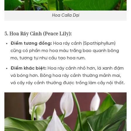
Hoa Calla Dại
5. Hoa Ráy Cảnh (Peace Lily):
Điểm tương đồng:
Hoa ráy cảnh (Spathiphyllum)
cũng có phần mo hoa màu trắng bao quanh bông
mo, tương tự như cấu tạo hoa rum.
Điểm khác biệt:
Hoa ráy cảnh nhỏ hơn, lá xanh đậm
và bóng hơn. Bông hoa ráy cảnh thường mảnh mai,
và cây ráy cảnh thường được trồng làm cây nội thất.