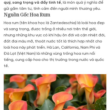
quý, sang trọng và đầy tinh tế
, là món quà ý nghĩa để
gửi gắm tâm tư, tình cảm đến người mình thương yêu.
Nguồn Gốc Hoa Rum
Hoa rum (tên khoa học là Zantedeschia) là loài hoa đẹp
và sang trọng, được trồng ở nhiều nơi trên thế giới,
nhưng những khu vực có khí hậu ôn đới và cận nhiệt đới,
đất đai màu mỡ, thoát nước tốt là thích hợp nhất cho
loài hoa này phát triển. Hà Lan, California, Nam Phi và
Đà Lạt (Việt Nam) là những vùng trồng hoa rum nổi
tiếng, cung cấp hoa cho thị trường trong nước và quốc
tế.