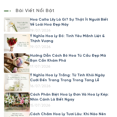
Bài Viết Nổi Bật
Hoa Calla Lily Là Gì? Sự Thật Ít Người Biết
Về Loài Hoa Đẹp Này
19/07/2026
Ý Nghĩa Hoa Ly Đỏ: Tình Yêu Mãnh Liệt &
Thịnh Vượng
19/07/2026
Hướng Dẫn Cách Bó Hoa Tú Cầu Đẹp Mà
Bạn Cần Khám Phá
17/07/2026
Ý Nghĩa Hoa Ly Trắng: Từ Tinh Khôi Ngày
Cưới Đến Trang Trọng Trong Tang Lễ
16/07/2026
Cách Phân Biệt Hoa Ly Đơn Và Hoa Ly Kép:
Nhìn Cánh Là Biết Ngay
15/07/2026
Cách Chăm Hoa Ly Tươi Lâu: Khi Nào Nên