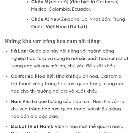
Châu Mỹ:
Hoa Kỳ (đặc biệt là California),
Mexico, Colombia, Ecuador.
Châu Á:
New Zealand, Úc, Nhật Bản, Trung
Quốc,
Việt Nam (Đà Lạt)
.
Những khu vực trồng hoa rum nổi tiếng:
Hà Lan:
Quốc gia này nổi tiếng với ngành công
nghiệp hoa tulip và cũng là nơi sản xuất hoa rum chất
lượng cao với quy mô lớn, chủ yếu để xuất khẩu.
California (Hoa Kỳ):
Nhờ khí hậu ôn hòa, California
trở thành vùng trồng hoa rum quan trọng, cung cấp
hoa cho thị trường nội địa và xuất khẩu.
Nam Phi:
Là quê hương của hoa rum, Nam Phi vẫn là
khu vực trồng hoa rum quan trọng, với nhiều giống
hoa bản địa độc đáo.
Đà Lạt (Việt Nam):
Với khí hậu mát mẻ quanh năm,