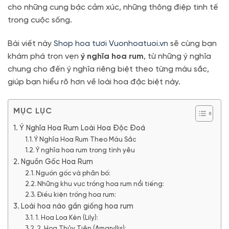
cho những cung bậc cảm xúc, những thông điệp tinh tế
trong cuộc sống.
Bài viết này
Shop hoa tươi Vuonhoatuoi.vn
sẽ cùng bạn
khám phá trọn vẹn
ý nghĩa hoa rum
, từ những ý nghĩa
chung cho đến ý nghĩa riêng biệt theo từng màu sắc,
giúp bạn hiểu rõ hơn về loài hoa đặc biệt này.
MỤC LỤC
Ý Nghĩa Hoa Rum Loài Hoa Độc Đoá
Ý Nghĩa Hoa Rum Theo Màu Sắc
Ý nghĩa hoa rum trong tình yêu
Nguồn Gốc Hoa Rum
Nguồn gốc và phân bố:
Những khu vực trồng hoa rum nổi tiếng:
Điều kiện trồng hoa rum:
Loài hoa nào gần giống hoa rum
1. Hoa Loa Kèn (Lily):
2. Hoa Thủy Tiên (Amaryllis):