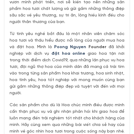
vươn mình phát triển, nơi sẽ kiến tạo nên những sản
phẩm hoa tươi chất lượng và gửi gắm những thông điệp
sâu sắc về yêu thương, sự tri ân, lòng hiếu kính đếu cho
người thân thương của bạn.
Từ tình yêu nghề bắt đầu là một nhân viên chăm sóc
hoa tươi và thấu hiểu được nổi lòng của người mua hoa
và đặt hoa. Mình là
Poong Nguyen
Founder
đã khởi
nghiệp với dịch vụ
đặt hoa online
giao hoa tận nơi
trong thời điểm dịch Covid19, qua những lần phục vụ hoa
tươi, đội ngũ thợ hoa của mình dần đã mang cả trái tím
vào trong từng sản phẩm hoa khai trương, hoa sinh nhật,
hoa tình yêu, hoa tốt nghiệp với mong muốn cùng bạn
gửi gắm những thông điệp đẹp và tuyệt vời đến với mọi
người.
Các sản phẩm cho dù là Hoa chúc mình điều được mình
cẩn thận phục vụ và ghi nhận phản hồi khi giao hoa để
luôn mang đến trải nghiệm tốt nhất cho khách hàng của
mình. Hãy cùng xem qua những bài viết chia sẻ hay của
mình về góc nhìn hoa tươi trong cuộc sống này bạn nhé.