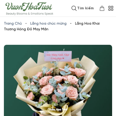
Skip
www.vuonhoatuoi.vn
Tìm kiếm
to
content
Trang Chủ
•
Lẵng hoa chúc mừng
•
Lẵng Hoa Khai
Trương Hồng Đỏ May Mắn