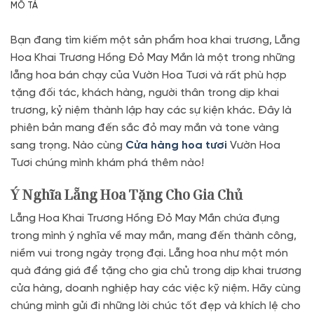
MÔ TẢ
Bạn đang tìm kiếm một sản phẩm hoa khai trương, Lẵng
Hoa Khai Trương Hồng Đỏ May Mắn là một trong những
lẵng hoa bán chạy của Vườn Hoa Tươi và rất phù hợp
tặng đối tác, khách hàng, người thân trong dịp khai
trương, kỷ niệm thành lập hay các sự kiện khác. Đây là
phiên bản mang đến sắc đỏ may mắn và tone vàng
sang trọng. Nào cùng
Cửa hàng hoa tươi
Vườn Hoa
Tươi chúng mình khám phá thêm nào!
Ý Nghĩa Lẵng Hoa Tặng Cho Gia Chủ
Lẵng Hoa Khai Trương Hồng Đỏ May Mắn chứa đựng
trong mình ý nghĩa về may mắn, mang đến thành công,
niềm vui trong ngày trọng đại. Lẵng hoa như một món
quà đáng giá để tặng cho gia chủ trong dịp khai trương
cửa hàng, doanh nghiệp hay các việc kỹ niệm. Hãy cùng
chúng mình gửi đi những lời chúc tốt đẹp và khích lệ cho