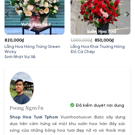
Giá
Giá
820,000
₫
1,000,000
₫
850,000
₫
gốc
hiện
Lẵng Hoa Hồng Trứng Green
Lẵng Hoa Khai Trương Hồng
Wicky
Đỏ Cá Chép
là:
tại
Sinh Nhật Vui Vẻ
1,000,000₫.
là:
.
850,000₫.
Đã kiểm duyệt nội dung
Poong Nguyễn
Shop Hoa Tươi Tphcm
Vuonhoatuoi.vn được xây dựng
dựa trên cảm hứng về một khu vườn hoa tràn đầy sức
sống của những bông hoa tươi đẹp nở rộ và thoải mái