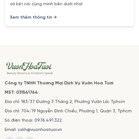
và kết nối cùng mình bên dưới nha!
Xem thêm thông tin →
Công ty TNHH Thương Mại Dịch Vụ Vườn Hoa Tươi
MST: 031541764
Địa chỉ: 183/37 Đường 3 Tháng 2, Phường Vườn Lài. Tphcm
Địa chỉ: 704/19 Nguyễn Đình Chiểu, Phường 1, Quận 3, Tphcm
Số điện thoại:
0976.491.322
Email:
cskh@vuonhoatuoi.vn