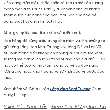
kiểu dáng đặc biệt, chắc chắn sẽ tạo ra một ấn tượng
mạnh mẽ và thu hút sự chú ý từ khách hàng và khách
tham quan cửa hàng của bạn. Màu sắc của hoa dễ
dàng thut hút ánh nhìn tốt nhất
Mang ý nghĩa của tình yêu và niềm vui:
Hoa hồng đỏ cũng biểu trưng cho niềm vui. Khi chúng ta
gửi tặng Lẵng Hoa Khai Trương với Hồng Đỏ và Lan Vũ
Nữ, bạn mang đến không chỉ những lời chúc mừng khai
trương mà còn lời chúc sự thịnh vượng cho gia chủ. Điều
này có thể tạo ra một tâm trạng vui vẻ và đầy năng
lượng cho ngày khai trương và sự khởi đầu về bước đầu
mới.
Xem thêm về: Bộ sưu tập
Lẵng Hoa Khai Trương
Chúc
Mừng Đẹp!
Phiên Bản Khác: Lẵng Hoa Chúc Mừng Tone Đỏ