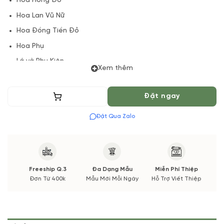
Hoa Hồng Đỏ
Hoa Lan Vũ Nữ
Hoa Đồng Tiền Đỏ
Hoa Phụ
Lá và Phụ Kiện.
Xem thêm
(*) Shop hoa tươi với dịch vụ đặt hoa online Vườn Hoa Tươi
đảm bảo phong cách cắm, tone màu sắc.
Thêm vào giỏ
Đặt ngay
Nếu có thay đổi về Hoa phụ và thời gian giao sẽ được thông
Đặt Qua Zalo
báo đến Quý khách hàng xác nhận trước khi cắm hay bó.
Freeship Q.3
Đa Dạng Mẫu
Miễn Phí Thiệp
Đơn Từ 400k
Mẫu Mới Mỗi Ngày
Hỗ Trợ Viết Thiệp