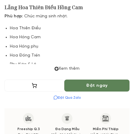
Lẵng Hoa Thiên Điểu Hồng Cam
Phù hợp:
Chúc mừng sinh nhật.
Hoa Thiên Điểu
Hoa Hồng Cam
Hoa Hồng phụ
Hoa Đồng Tiền
Phụ Kiện & Lá
Xem thêm
(*) Đơn hàng cần đặt trước 04 Tiếng để chuẩn bị Hoa Tươi
theo màu tốt nhất cho bạn, Hoa phụ có thể thay đổi theo
Thêm vào giỏ
Đặt ngay
Mùa vụ. Vườn Hoa Tươi đảm bảo phong cách cắm, tone màu
sắc. Nếu có thay đổi về Hoa phụ sẽ được thông báo đến Quý
Đặt Qua Zalo
khách hàng xác nhận trước khi cắm.
Freeship Q.3
Đa Dạng Mẫu
Miễn Phí Thiệp