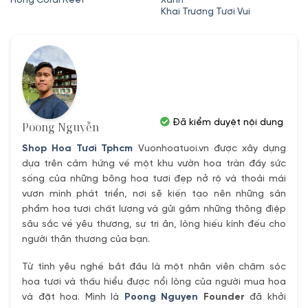
là:
tại
Khai Trương Tươi Vui
950,000₫.
là:
900,000₫.
Đã kiểm duyệt nội dung
Poong Nguyễn
Shop Hoa Tươi Tphcm
Vuonhoatuoi.vn được xây dựng
dựa trên cảm hứng về một khu vườn hoa tràn đầy sức
sống của những bông hoa tươi đẹp nở rộ và thoải mái
vươn mình phát triển, nơi sẽ kiến tạo nên những sản
phẩm hoa tươi chất lượng và gửi gắm những thông điệp
sâu sắc về yêu thương, sự tri ân, lòng hiếu kính đếu cho
người thân thương của bạn.
Từ tình yêu nghề bắt đầu là một nhân viên chăm sóc
hoa tươi và thấu hiểu được nổi lòng của người mua hoa
và đặt hoa. Mình là
Poong Nguyen
Founder
đã khởi