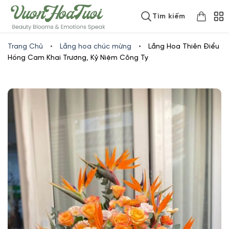
Skip
www.vuonhoatuoi.vn
Tìm kiếm
to
content
Trang Chủ
•
Lẵng hoa chúc mừng
•
Lẵng Hoa Thiên Điểu
Hồng Cam Khai Trương, Kỷ Niệm Công Ty