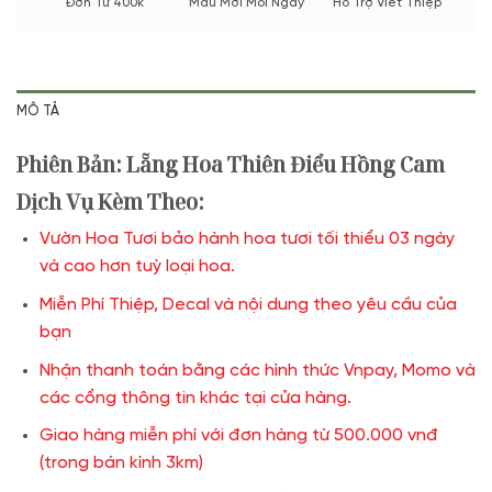
Đơn Từ 400k
Mẫu Mới Mỗi Ngày
Hỗ Trợ Viết Thiệp
MÔ TẢ
Phiên Bản: Lẵng Hoa Thiên Điểu Hồng Cam
Dịch Vụ Kèm Theo:
Vườn Hoa Tươi bảo hành hoa tươi tối thiểu 03 ngày
và cao hơn tuỳ loại hoa.
Miễn Phí Thiệp, Decal và nội dung theo yêu cầu của
bạn
Nhận thanh toán bằng các hình thức Vnpay, Momo và
các cổng thông tin khác tại cửa hàng.
Giao hàng miễn phí với đơn hàng từ 500.000 vnđ
(trong bán kính 3km)