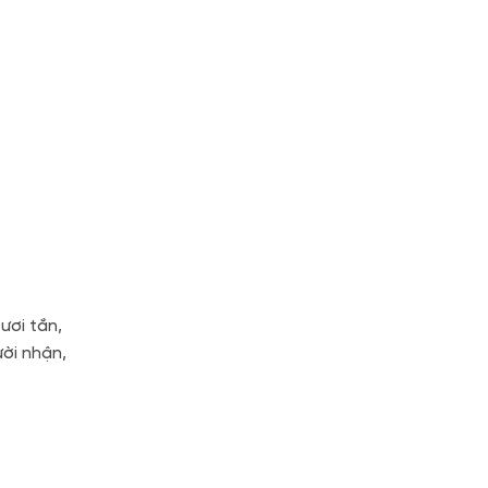
ươi tắn,
ười nhận,