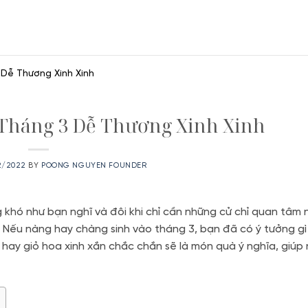
 Dễ Thương Xinh Xinh
 Tháng 3 Dễ Thương Xinh Xinh
2/2022
BY
POONG NGUYEN FOUNDER
khó như bạn nghĩ và đôi khi chỉ cần những cử chỉ quan tâm 
 Nếu nàng hay chàng sinh vào tháng 3, bạn đã có ý tưởng gì
hay giỏ hoa xinh xắn chắc chắn sẽ là món quà ý nghĩa, giúp 