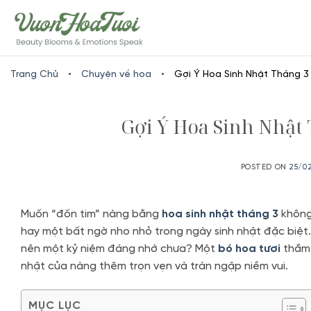
Skip
www.vuonhoatuoi.vn
to
content
Trang Chủ
•
Chuyện về hoa
•
Gợi Ý Hoa Sinh Nhật Tháng 3
Gợi Ý Hoa Sinh Nhật
POSTED ON
25/0
Muốn “đốn tim” nàng bằng
hoa sinh nhật tháng 3
không 
hay một bất ngờ nho nhỏ trong ngày sinh nhật đặc biệt.
nên một kỷ niệm đáng nhớ chưa? Một
bó hoa tươi
thắm 
nhật của nàng thêm trọn vẹn và tràn ngập niềm vui.
MỤC LỤC