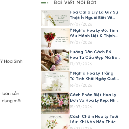
Bài Viết Nổi Bật
Hoa Calla Lily Là Gì? Sự
Thật Ít Người Biết Về
Loài Hoa Đẹp Này
19/07/2026
Ý Nghĩa Hoa Ly Đỏ: Tình
Yêu Mãnh Liệt & Thịnh
Vượng
19/07/2026
Hướng Dẫn Cách Bó
Hoa Tú Cầu Đẹp Mà Bạn
 Ý Hoa Sinh
Cần Khám Phá
17/07/2026
Ý Nghĩa Hoa Ly Trắng:
Từ Tinh Khôi Ngày Cưới
Đến Trang Trọng Trong
16/07/2026
Tang Lễ
ọ luôn sẵn
Cách Phân Biệt Hoa Ly
Đơn Và Hoa Ly Kép: Nhìn
o dựng mối
Cánh Là Biết Ngay
15/07/2026
Cách Chăm Hoa Ly Tươi
Lâu: Khi Nào Nên Thúc
Nở Nhanh, Khi Nào Nên
15/07/2026