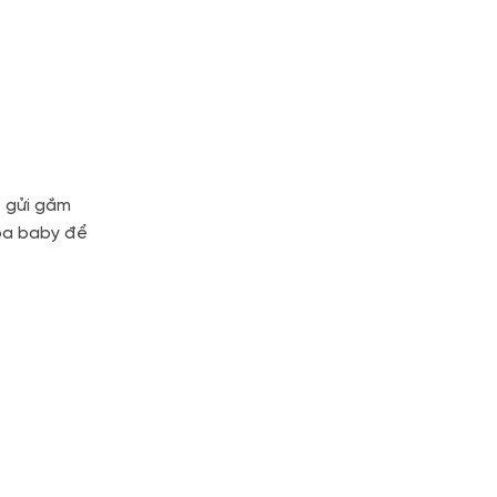
ể gửi gắm
hoa baby để