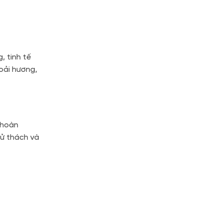
, tinh tế
oải hương,
 hoàn
hử thách và