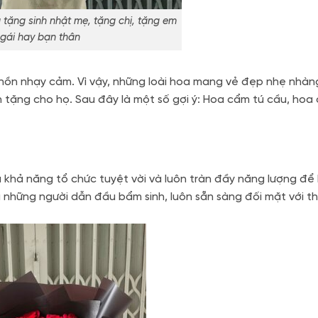
 tặng sinh nhật mẹ, tặng chị, tặng em
gái hay bạn thân
ồn nhạy cảm. Vì vậy, những loài hoa mang vẻ đẹp nhẹ nhàng
 tặng cho họ. Sau đây là một số gợi ý: Hoa cẩm tú cầu, hoa 
 khả năng tổ chức tuyệt vời và luôn tràn đầy năng lượng để
 những người dẫn đầu bẩm sinh, luôn sẵn sàng đối mặt với t