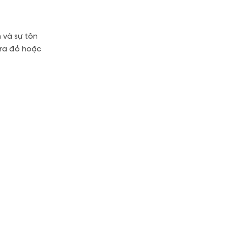
 và sự tôn
ara đỏ hoặc