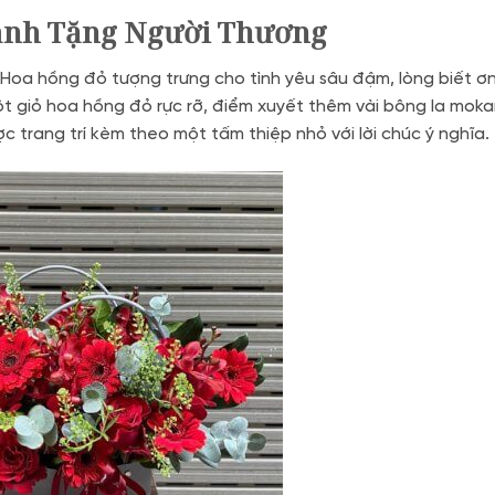
Dành Tặng Người Thương
Hoa hồng đỏ tượng trưng cho tình yêu sâu đậm, lòng biết ơn
ột giỏ hoa hồng đỏ rực rỡ, điểm xuyết thêm vài bông la mok
 trang trí kèm theo một tấm thiệp nhỏ với lời chúc ý nghĩa.