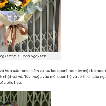
ng Dương 03 Bông Ngày Mới
à hoa cúc tana (niềm vui, sự lạc quan) tạo nên một bó hoa t
nh nhật vui vẻ. Tùy thuộc vào mối quan hệ và sở thích của ng
sắc phù hợp.