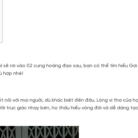
ì sẽ rơi vào 02 cung hoàng đạo sau, bạn có thể tìm hiểu Gợi
ù hợp nhé!
t nối với mọi người, dù khác biệt đến đâu. Lòng vị tha của h
i trực giác nhạy bén, họ thấu hiểu vòng đời và dễ dàng tạ