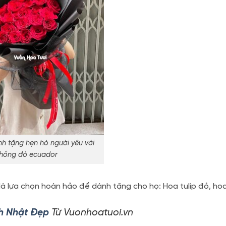
h tặng hẹn hò người yêu với
hồng đỏ ecuador
 là lựa chọn hoàn hảo để dành tặng cho họ: Hoa tulip đỏ, h
h Nhật Đẹp
Từ Vuonhoatuoi.vn